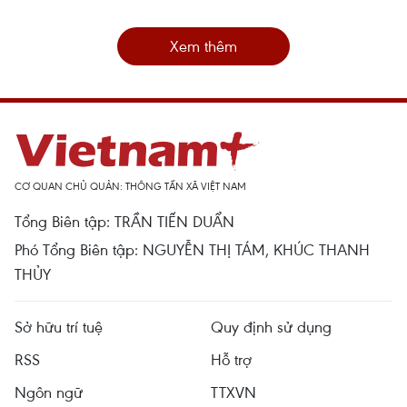
Xem thêm
CƠ QUAN CHỦ QUẢN: THÔNG TẤN XÃ VIỆT NAM
Tổng Biên tập: TRẦN TIẾN DUẨN
Phó Tổng Biên tập: NGUYỄN THỊ TÁM, KHÚC THANH
THỦY
Sở hữu trí tuệ
Quy định sử dụng
RSS
Hỗ trợ
Ngôn ngữ
TTXVN