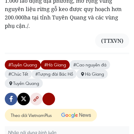
1.000 lao động địa phương, mở rộng vùng
nguyên liệu rừng gỗ keo được quy hoạch hơn
200.000ha tại tỉnh Tuyên Quang và các vùng
phụ cận./.
(TTXVN)
#Tuyên Quang
#Hà Giang
#Cao nguyên đá
#Chúc Tết
#Tượng đài Bác Hồ
Hà Giang
Tuyên Quang
Theo dõi VietnamPlus