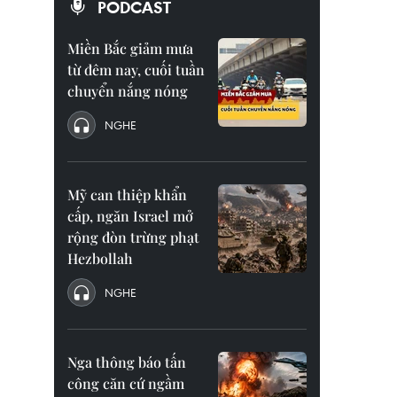
PODCAST
Miền Bắc giảm mưa
từ đêm nay, cuối tuần
chuyển nắng nóng
NGHE
Mỹ can thiệp khẩn
cấp, ngăn Israel mở
rộng đòn trừng phạt
Hezbollah
NGHE
Nga thông báo tấn
công căn cứ ngầm