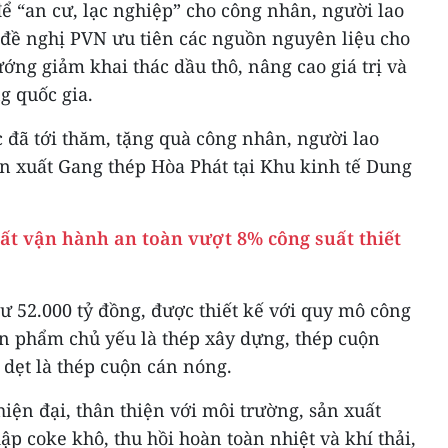
để “an cư, lạc nghiệp” cho công nhân, người lao
 đề nghị PVN ưu tiên các nguồn nguyên liệu cho
ớng giảm khai thác dầu thô, nâng cao giá trị và
g quốc gia.
 đã tới thăm, tặng quà công nhân, người lao
n xuất Gang thép Hòa Phát tại Khu kinh tế Dung
t vận hành an toàn vượt 8% công suất thiết
ư 52.000 tỷ đồng, được thiết kế với quy mô công
ản phẩm chủ yếu là thép xây dựng, thép cuộn
dẹt là thép cuộn cán nóng.
hiện đại, thân thiện với môi trường, sản xuất
p coke khô, thu hồi hoàn toàn nhiệt và khí thải,