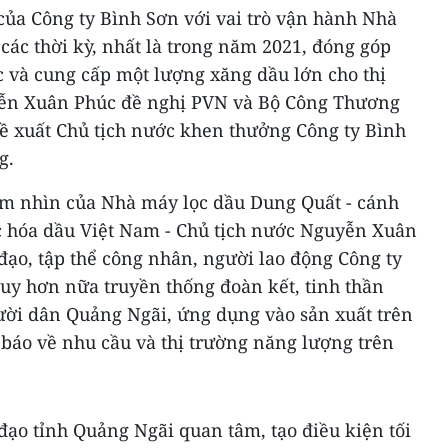
của Công ty Bình Sơn với vai trò vận hành Nhà
ác thời kỳ, nhất là trong năm 2021, đóng góp
 và cung cấp một lượng xăng dầu lớn cho thị
yễn Xuân Phúc đề nghị PVN và Bộ Công Thương
đề xuất Chủ tịch nước khen thưởng Công ty Bình
g.
tầm nhìn của Nhà máy lọc dầu Dung Quất - cánh
 hóa dầu Việt Nam - Chủ tịch nước Nguyễn Xuân
o, tập thể công nhân, người lao động Công ty
huy hơn nữa truyền thống đoàn kết, tinh thần
ười dân Quảng Ngãi, ứng dụng vào sản xuất trên
 báo về nhu cầu và thị trường năng lượng trên
đạo tỉnh Quảng Ngãi quan tâm, tạo điều kiện tối