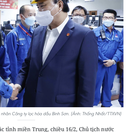
 nhân Công ty lọc hóa dầu Bình Sơn. (Ảnh: Thống Nhất/TTXVN)
ác tỉnh miền Trung, chiều 16/2, Chủ tịch nước