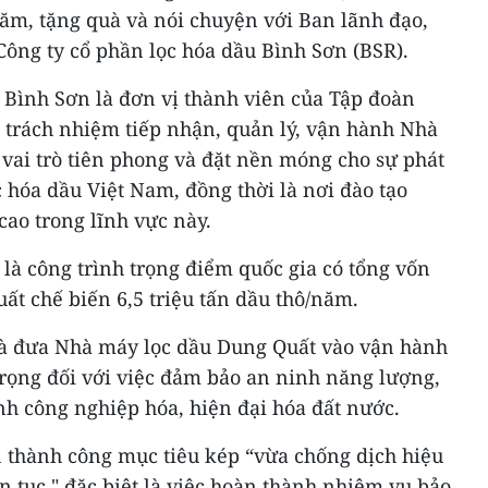
ăm, tặng quà và nói chuyện với Ban lãnh đạo,
Công ty cổ phần lọc hóa dầu Bình Sơn (BSR).
 Bình Sơn là đơn vị thành viên của Tập đoàn
 trách nhiệm tiếp nhận, quản lý, vận hành Nhà
vai trò tiên phong và đặt nền móng cho sự phát
 hóa dầu Việt Nam, đồng thời là nơi đào tạo
ao trong lĩnh vực này.
là công trình trọng điểm quốc gia có tổng vốn
uất chế biến 6,5 triệu tấn dầu thô/năm.
và đưa Nhà máy lọc dầu Dung Quất vào vận hành
rọng đối với việc đảm bảo an ninh năng lượng,
nh công nghiệp hóa, hiện đại hóa đất nước.
 thành công mục tiêu kép “vừa chống dịch hiệu
ên tục," đặc biệt là việc hoàn thành nhiệm vụ bảo