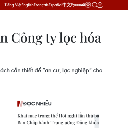
Tiếng Việt
English
Français
Español
中文
Русский
n Công ty lọc hóa
ách cần thiết để “an cư, lạc nghiệp” cho
ĐỌC NHIỀU
Khai mạc trọng thể Hội nghị lần thứ ba
Ban Chấp hành Trung ương Đảng khóa