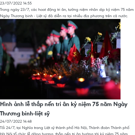
23/07/2022 14:55
Trong ngày 23/7, các hoat động tri ân, tưởng niệm nhân dịp kỷ niệm 75 năm
Ngày Thương binh - Liệt sỹ đã diễn ra tại nhiều địa phương trên cả nước.
Hình ảnh lễ thắp nến tri ân kỷ niệm 75 năm Ngày
Thương binh-liệt sỹ
24/07/2022 14:48
Tối 24/7, tại Nghĩa trang Liệt sỹ thành phố Hà Nội, Thành đoàn Thành phố
Hà Nội tổ chức lễ dâng hương, thắp nến tri ân hướng tới kỷ niệm 75 năm