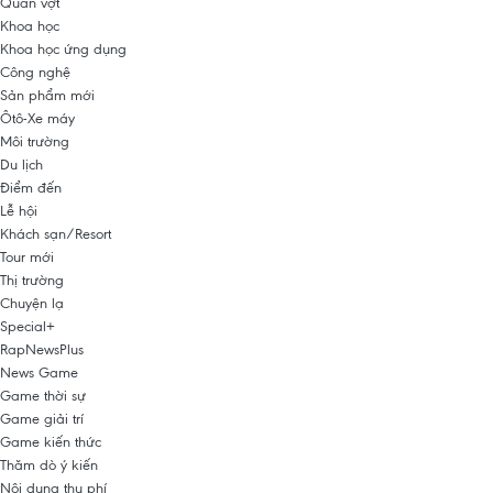
Quần vợt
Khoa học
Khoa học ứng dụng
Công nghệ
Sản phẩm mới
Ôtô-Xe máy
Môi trường
Du lịch
Điểm đến
Lễ hội
Khách sạn/Resort
Tour mới
Thị trường
Chuyện lạ
Special+
RapNewsPlus
News Game
Game thời sự
Game giải trí
Game kiến thức
Thăm dò ý kiến
Nội dung thu phí