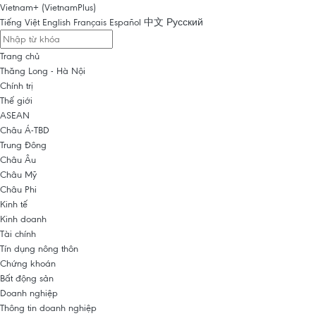
Vietnam+ (VietnamPlus)
Tiếng Việt
English
Français
Español
中文
Русский
Trang chủ
Thăng Long - Hà Nội
Chính trị
Thế giới
ASEAN
Châu Á-TBD
Trung Đông
Châu Âu
Châu Mỹ
Châu Phi
Kinh tế
Kinh doanh
Tài chính
Tín dụng nông thôn
Chứng khoán
Bất động sản
Doanh nghiệp
Thông tin doanh nghiệp