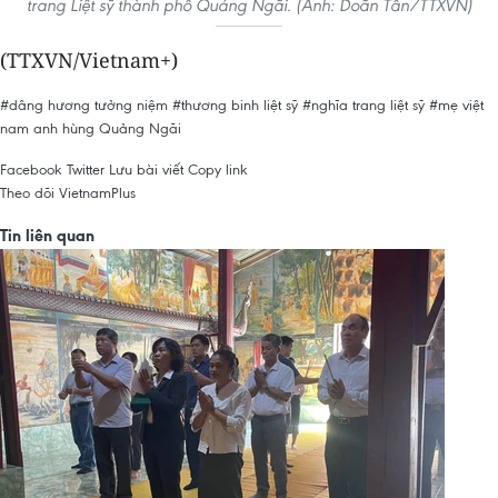
trang Liệt sỹ thành phố Quảng Ngãi. (Ảnh: Doãn Tấn/TTXVN)
(TTXVN/Vietnam+)
#dâng hương tưởng niệm
#thương binh liệt sỹ
#nghĩa trang liệt sỹ
#mẹ việt
nam anh hùng
Quảng Ngãi
Facebook
Twitter
Lưu bài viết
Copy link
Theo dõi VietnamPlus
Tin liên quan