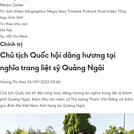
Media Center
Tin ảnh
Video
Infographics
Mega Story
Timeline
Podcast
Short Video
Tổng
hợp
Ảnh 360
Tin theo khu vực
Hà Nội
Tp. Hồ Chí Minh
Chính trị
Chủ tịch Quốc hội dâng hương tại
nghĩa trang liệt sỹ Quảng Ngãi
Hoàng Thị Hoa
26/07/2022 05:40
Chủ tịch Quốc hội tới đặt vòng hoa, dâng hương tại nghĩa trang liệt sỹ thành
phố Quảng Ngãi; thăm Khu lưu niệm cố Thủ tướng Phạm Văn Đồng và thăm
gia đình Mẹ Việt Nam Anh hùng tại Quảng Ngãi.