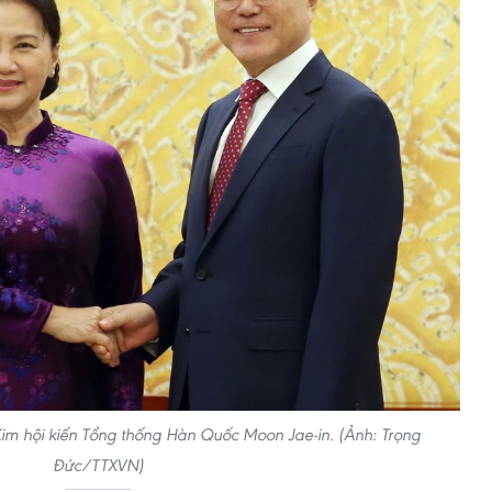
Kim hội kiến Tổng thống Hàn Quốc Moon Jae-in. (Ảnh: Trọng
Đức/TTXVN)