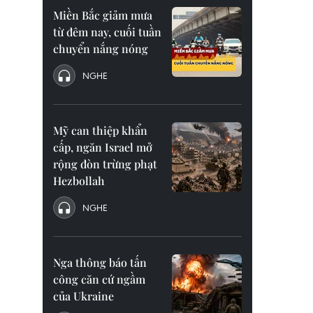
Miền Bắc giảm mưa
từ đêm nay, cuối tuần
chuyển nắng nóng
NGHE
Mỹ can thiệp khẩn
cấp, ngăn Israel mở
rộng đòn trừng phạt
Hezbollah
NGHE
Nga thông báo tấn
công căn cứ ngầm
của Ukraine