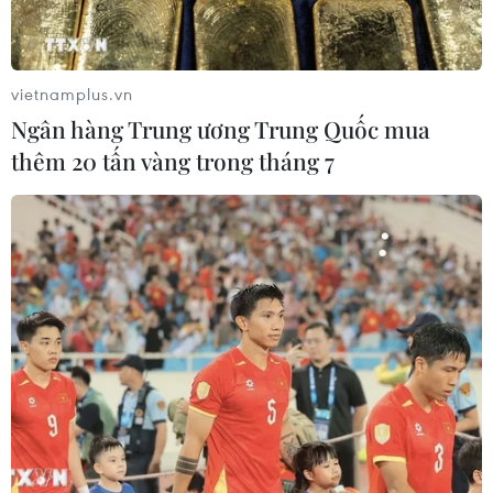
vietnamplus.vn
Ngân hàng Trung ương Trung Quốc mua
thêm 20 tấn vàng trong tháng 7
Nhà Trắng tiết lộ khả năng điện đàm giữa
lãnh đạo Mỹ và Trung Quốc
03/06/2025 05:52
Nhà Trắng tiết lộ cuộc điện đàm được mong đợi giữa
Tổng thống Mỹ Donald Trump và Chủ tịch Trung Quốc
Tập Cận Bình có khả năng sẽ diễn ra vào cuối tuần này.