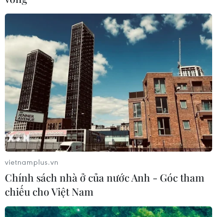
phán hơn trong vài tuần tới và “tại một thời điểm nào
đó, sẽ có một cuộc điện đàm giữa Tổng thống Trump và
Chủ tịch Trung Quốc Tập Cận Bình."
vietnamplus.vn
Chính sách nhà ở của nước Anh - Góc tham
chiếu cho Việt Nam