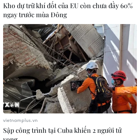
Kho dự trữ khí đốt của EU còn chưa đầy 60%
ngay trước mùa Đông
Các cuộc đàm phán thương mại Mỹ-
Trung Quốc bị đình trệ
vietnamplus.vn
Sập công trình tại Cuba khiến 2 người tử
30/05/2025 11:13
vong
Bộ trưởng Tài chính Mỹ hy vọng sẽ có nhiều cuộc đàm