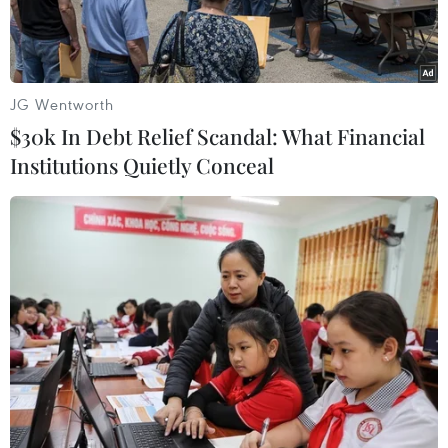
JG Wentworth
$30k In Debt Relief Scandal: What Financial
Institutions Quietly Conceal
Quốc kỳ Mỹ (trái) và quốc kỳ Trung Quốc. (Ảnh: IRNA/TTXVN)
Ngày 5/6, Chủ tịch Trung Quốc Tập Cận Bình đã
có cuộc điện đàm với Tổng thống Mỹ Donald
Trump.
Theo Tân Hoa xã, cuộc điện đàm này được tiến