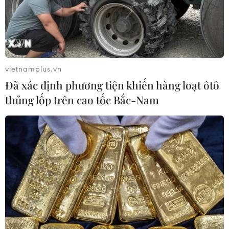
Trung Quốc, Mỹ đạt nhận thức chung về thúc
đẩy thương mại nông sản hai chiều
Mỹ phạt Bosch 36 triệu USD vì vi phạm lệnh
trừng phạt Huawei
vietnamplus.vn
Đã xác định phương tiện khiến hàng loạt ôtô
thủng lốp trên cao tốc Bắc-Nam
TIN LIÊN QUAN