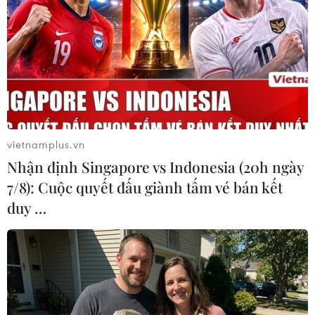
(TTXVN/Vietnam+)
vietnamplus.vn
Nhận định Singapore vs Indonesia (20h ngày
7/8): Cuộc quyết đấu giành tấm vé bán kết
duy …
#thảo luận Mỹ-Trung
#căng thẳng thương mại Mỹ - Trung
#Căng thẳng thương mại giữa Trung Quốc và Mỹ
Mỹ