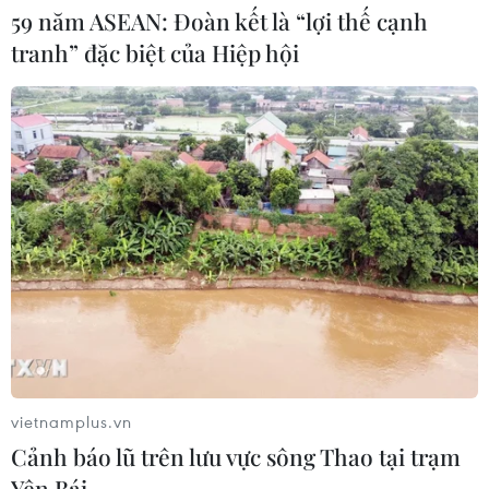
59 năm ASEAN: Đoàn kết là “lợi thế cạnh
04/08/2026 14:11
tranh” đặc biệt của Hiệp hội
ASC 2026: Tiếp lửa đam mê khoa học
cho thế hệ trẻ Việt Nam
04/08/2026 14:08
Xem thêm
vietnamplus.vn
CƠ QUAN CHỦ QUẢN: THÔNG TẤN XÃ VIỆT NAM
Cảnh báo lũ trên lưu vực sông Thao tại trạm
Yên Bái
Tổng Biên tập: TRẦN TIẾN DUẨN