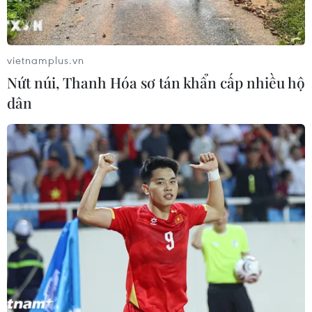
vietnamplus.vn
Nứt núi, Thanh Hóa sơ tán khẩn cấp nhiều hộ
dân
TIN CÙNG CHUYÊN MỤC
Cần Thơ thúc đẩy hợp tác du lịch với