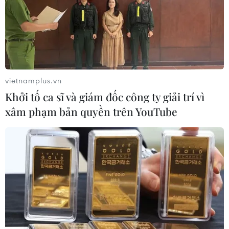
đương 42% kế hoạch
03/08/2026 10:44
Thu ngân sách trong bảy tháng đạt
trên 1.834 nghìn tỷ đồng, bằng 72,5%
dự toán
vietnamplus.vn
03/08/2026 04:54
Khởi tố ca sĩ và giám đốc công ty giải trí vì
xâm phạm bản quyền trên YouTube
Ấn định hàng loạt mốc thời gian
hoàn thành giải ngân đầu tư công
03/08/2026 04:10
Đồng yen phản ứng tích cực sau
động thái phối hợp can thiệp của
Nhật Bản và Mỹ