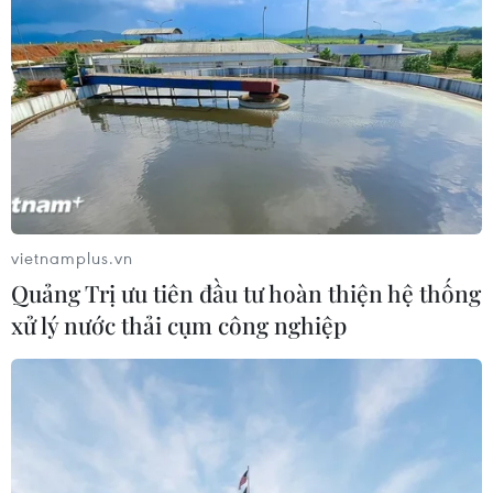
TIN LIÊN QUAN
vietnamplus.vn
Quảng Trị ưu tiên đầu tư hoàn thiện hệ thống
xử lý nước thải cụm công nghiệp
Lãnh đạo Mỹ-Trung sẽ sớm điện đàm "để
giải quyết các vấn đề thương mại"