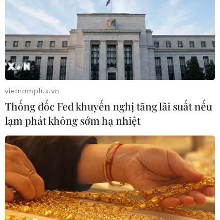
01/06/2025 22:41
Trong cuộc phỏng vấn với đài CBS, Bộ trưởng Tài chính
Mỹ cho biết ông tin rằng lãnh đạo Mỹ và Trung Quốc sẽ
sớm có cuộc điện đàm để giải quyết các vấn đề thương
mại.
vietnamplus.vn
Thống đốc Fed khuyến nghị tăng lãi suất nếu
lạm phát không sớm hạ nhiệt