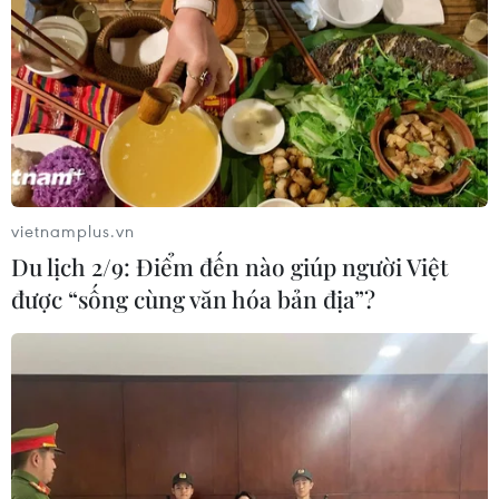
1/7/2026
03/08/2026 13:08
Bộ Tài chính: Thu hút đầu tư nước
ngoài thúc đẩy tăng trưởng hai con
số
03/08/2026 12:27
vietnamplus.vn
Du lịch 2/9: Điểm đến nào giúp người Việt
Hộ kinh doanh được lựa chọn lập sổ
được “sống cùng văn hóa bản địa”?
kế toán điện tử hoặc bằng bản giấy
03/08/2026 11:31
Giải ngân vốn đầu tư công 7 tháng
đạt trên 425.000 tỷ đồng, tương