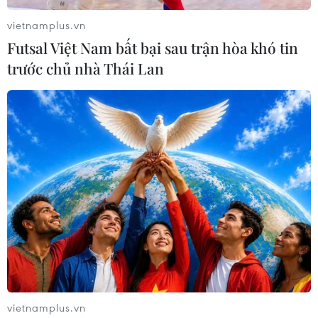
vietnamplus.vn
Futsal Việt Nam bất bại sau trận hòa khó tin
trước chủ nhà Thái Lan
vietnamplus.vn