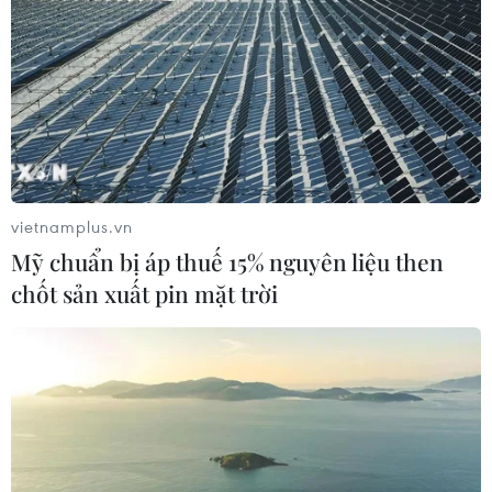
vietnamplus.vn
Mỹ chuẩn bị áp thuế 15% nguyên liệu then
chốt sản xuất pin mặt trời