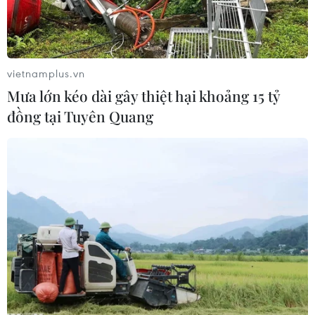
vietnamplus.vn
Mưa lớn kéo dài gây thiệt hại khoảng 15 tỷ
đồng tại Tuyên Quang
Một nhà máy sản xuất thép tại tỉnh Hà Bắc, Trung Quốc. (Ảnh:
THX/TTXVN)
AFP đưa tin ngày 2/6, Trung Quốc tuyên bố
"kiên quyết bác bỏ" cáo buộc của Mỹ rằng nước
này đã vi phạm một thỏa thuận đạt được vào
tháng trước nhằm hạ các mức thuế quan gây tê