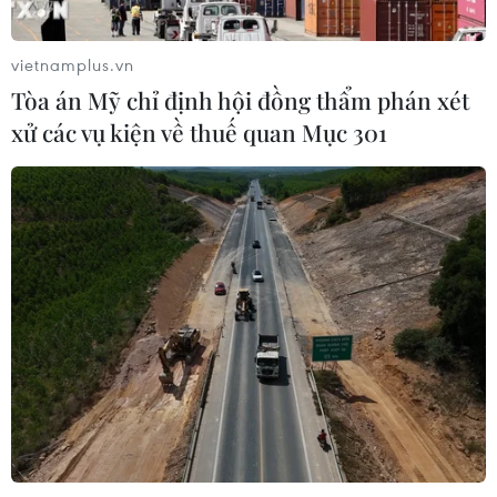
vietnamplus.vn
Xem thêm
Tòa án Mỹ chỉ định hội đồng thẩm phán xét
xử các vụ kiện về thuế quan Mục 301
CƠ QUAN CHỦ QUẢN: THÔNG TẤN XÃ VIỆT NAM
Tổng Biên tập: TRẦN TIẾN DUẨN
Phó Tổng Biên tập: NGUYỄN THỊ TÁM, KHÚC THANH
THỦY
Sở hữu trí tuệ
Quy định sử dụng
RSS
Hỗ trợ
Ngôn ngữ
TTXVN