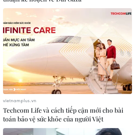
#mỹ áp thuế đối ứng
#hàng nhập khẩu
#giảm thuế
Mỹ
Trung Quốc
vietnamplus.vn
Theo dõi VietnamPlus
Techcom Life và cách tiếp cận mới cho bài
toán bảo vệ sức khỏe của người Việt