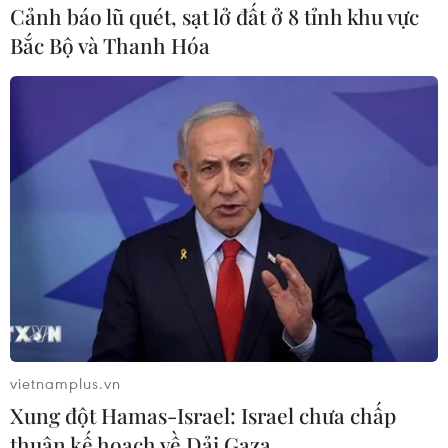
thương mại Mỹ-Trung
Cảnh báo lũ quét, sạt lở đất ở 8 tỉnh khu vực
Bắc Bộ và Thanh Hóa
Quốc bị đình trệ
Bộ trưởng Tài chính Mỹ hy vọng sẽ
có nhiều cuộc đàm phán hơn
trong vài tuần tới và “tại một thời
điểm nào đó, sẽ có một cuộc điện
đàm giữa Tổng thống Trump và
Chủ tịch Trung Quốc Tập Cận
Bình."
(Vietnam+)
vietnamplus.vn
Xung đột Hamas-Israel: Israel chưa chấp
thuận kế hoạch về Dải Gaza