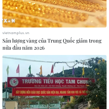
Các cuộc đàm phán thương mại Mỹ-
Trung Quốc bị đình trệ
30/05/2025 11:13
vietnamplus.vn
Bộ trưởng Tài chính Mỹ hy vọng sẽ có nhiều cuộc đàm
Sản lượng vàng của Trung Quốc giảm trong
phán hơn trong vài tuần tới và “tại một thời điểm nào
nửa đầu năm 2026
đó, sẽ có một cuộc điện đàm giữa Tổng thống Trump và
Chủ tịch Trung Quốc Tập Cận Bình."