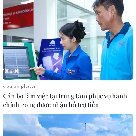
Cuộc chiến Thương mại Mỹ-Trung
Trung Quốc sẽ đáp trả các biện pháp hạn chế
của Mỹ
Trung Quốc và Mỹ nhất trí tăng cường đối thoại
kinh tế-thương mại
Mỹ cấp phép xuất khẩu số lượng nhỏ chip AI
Nvidia sang Trung Quốc
Trung Quốc, Mỹ đạt nhận thức chung về thúc
đẩy thương mại nông sản hai chiều
vietnamplus.vn
Cán bộ làm việc tại trung tâm phục vụ hành
Mỹ phạt Bosch 36 triệu USD vì vi phạm lệnh
trừng phạt Huawei
chính công được nhận hỗ trợ tiền