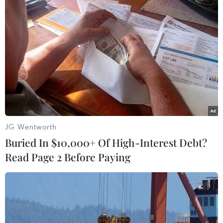
50 năm quan hệ Việt-Đức:
Trăn trở người giữ lửa
Khi ngoại giao nhân dân
tiếng Việt trên quê hương
bắt đầu từ tiếng mẹ đẻ
thứ hai
30/07/2026 23:00
30/07/2026 12:00
JG Wentworth
Buried In $10,000+ Of High-Interest Debt?
Read Page 2 Before Paying
Nơi tiếng mẹ đẻ được hồi
Kiều bào tại Đức hơn 10
sinh giữa lòng nước Đức
năm dành nhà miễn phí