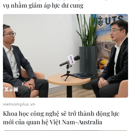
vụ nhằm giảm áp lực dư cung
Ấm áp nghĩa tình của
Khánh thành chùa Hoa
những cựu chiến binh Việt
Nghiêm tại Đông Bắc Thái
Nam tại Đức
Lan, gìn giữ bản sắc văn
hóa Việt
22/07/2026 03:14
21/07/2026 22:44
Xem thêm
vietnamplus.vn
Khoa học công nghệ sẽ trở thành động lực
CƠ QUAN CHỦ QUẢN: THÔNG TẤN XÃ VIỆT NAM
mới của quan hệ Việt Nam-Australia
Tổng Biên tập: TRẦN TIẾN DUẨN