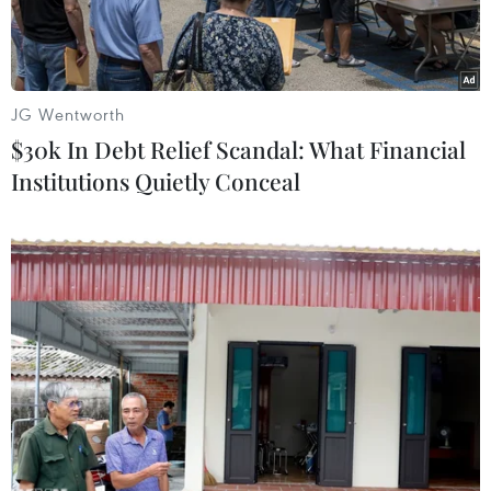
Đại sứ Việt Nam tại Ai Cập Trần Thành Công và
đoàn công tác đã thăm hỏi nạn nhân bị thương
trong vụ đánh bom nhằm vào chiếc xe du lịch chở
JG Wentworth
đoàn khách Việt Nam đã xảy ra khiến 3 người Việt
$30k In Debt Relief Scandal: What Financial
Nam tử vong.
Institutions Quietly Conceal
Play
Video
Đại sứ Việt Nam tại Ai Cập Trần Thành Công và