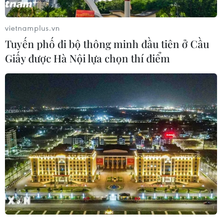
Nam tại Hàn Quốc
cho người Việt trẻ
26/07/2026 14:59
25/07/2026 13:59
vietnamplus.vn
Tuyến phố đi bộ thông minh đầu tiên ở Cầu
Giấy được Hà Nội lựa chọn thí điểm
Giữ lửa văn hóa Việt và lan
Trại Hè Việt Nam: Kết nối
tỏa tinh thần "tương thân
cộng đồng người Việt Nam
tương ái" tại Nhật Bản
ở nước ngoài với quê
hương
25/07/2026 13:21
24/07/2026 15:01