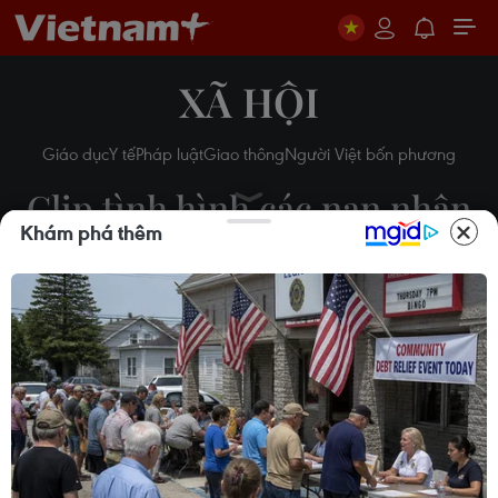
XÃ HỘI
Giáo dục
Y tế
Pháp luật
Giao thông
Người Việt bốn phương
Clip tình hình các nạn nhân
Khám phá thêm
của vụ đánh bom Ai Cập
trong bệnh viện
29/12/2018 11:45
Theo dõi VietnamPlus