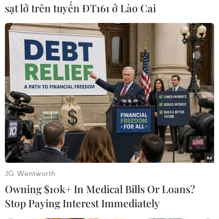
sạt lở trên tuyến ĐT161 ở Lào Cai
Đối tượng Tạ Văn Sang. (Ảnh: Mạnh Tú/Vietnam+)
Qua đấu tranh, Sang khai nhận, do có thời gian
sinh sống ở tỉnh Cao Bằng và Hà Giang nên học
được cách chế tạo súng của một số người dân
tộc. Về quê không có việc làm, Sang nảy sinh ý
định sản xuất súng để bắn chim. Chỉ với những
dụng cụ đơn giản như ống nhựa, vài mẩu gỗ,
JG Wentworth
Sang có thể chế tạo ra một khẩu súng bắn đạn
Owning $10k+ In Medical Bills Or Loans?
bi sắt với khoảng cách trên 20m. Sang cũng khai
Stop Paying Interest Immediately
nhận đã tự chế được bốn khẩu súng, đã đem