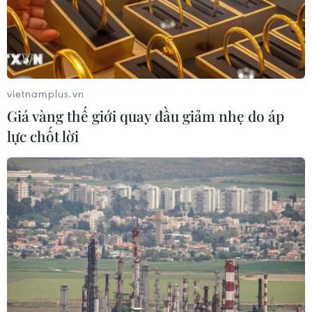
Công an thành phố Cẩm Phả đã ra lệnh tạm giữ hình
sự đối với Phạm Hùng, sinh năm 1987 về tội chế tạo và
tàng trữ vũ khí.
vietnamplus.vn
Giá vàng thế giới quay đầu giảm nhẹ do áp
lực chốt lời