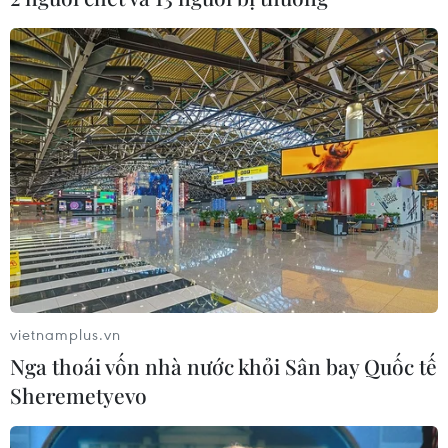
vietnamplus.vn
Nga thoái vốn nhà nước khỏi Sân bay Quốc tế
Sheremetyevo