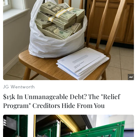
#Hà Nội
#Lạng Sơn
#Hải Dương
#Công an
#Việc làm
#Chế tạo súng
#Đánh bạc
#Truy nã tội phạm
Hải Dương
TP. Hải Phòng
Theo dõi VietnamPlus
JG Wentworth
$15k In Unmanageable Debt? The "Relief
Program" Creditors Hide From You
TIN LIÊN QUAN