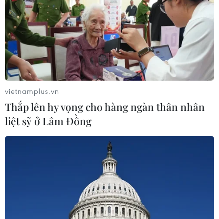
04/08/2026 09:30
Truy tố 2 cựu Viện trưởng Viện Pháp
y tâm thần Trung ương cùng 63 bị
can
04/08/2026 09:23
vietnamplus.vn
Thắp lên hy vọng cho hàng ngàn thân nhân
Xem thêm
liệt sỹ ở Lâm Đồng
CƠ QUAN CHỦ QUẢN: THÔNG TẤN XÃ VIỆT NAM
Tổng Biên tập: TRẦN TIẾN DUẨN