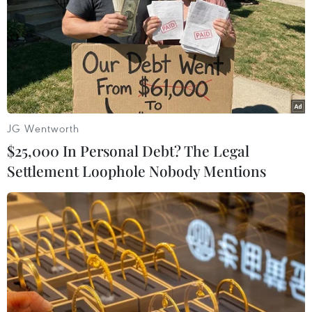
Campuchia đánh bạc trên tuyến biên giới.
JG Wentworth
$25,000 In Personal Debt? The Legal
Settlement Loophole Nobody Mentions
Quảng Ninh: Bắt đối tượng chế tạo súng
dạng bút
21/11/2013 14:36