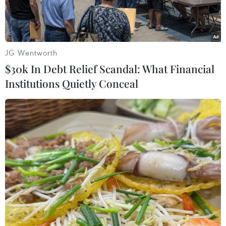
JG Wentworth
$30k In Debt Relief Scandal: What Financial
Institutions Quietly Conceal
Các đối tượng tại sới bạc. (Ảnh: Mạnh Tú/Vietnam+)
Công an tỉnh Hải Dương vừa triệt phá một ổ
nhóm cờ bạc lớn, với các đối tượng đánh bạc là
người ngoài tỉnh, với quy mô lớn.