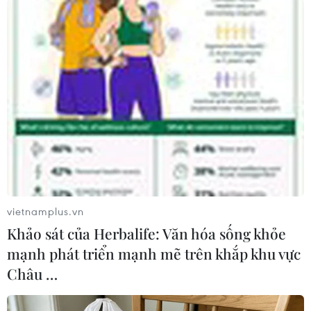
bán ba khẩu với số tiền 1,7 triệu đồng.
Công an
huyện Tứ Kỳ đã thu giữ khẩu súng cùng các
dụng cụ dùng để sản xuất súng và đang tập
trung hoàn thiện hồ sơ xử lý theo quy định của
pháp luật./.
(Vietnam+)
vietnamplus.vn
Khảo sát của Herbalife: Văn hóa sống khỏe
mạnh phát triển mạnh mẽ trên khắp khu vực
Châu …