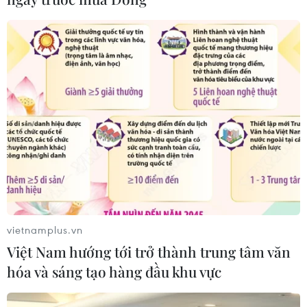
"vỗ béo" sử dụng chất cấm
05/08/2026 04:59
Triệt phá thành công hệ
thống Lương Sơn TV đánh bạc lên tới
1.500 tỷ đồng/tháng
05/08/2026 04:57
Đình chỉ chức vụ một hiệu trưởng do
liên quan đường dây cá độ bóng đá
05/08/2026 03:25
vietnamplus.vn
Việt Nam hướng tới trở thành trung tâm văn
hóa và sáng tạo hàng đầu khu vực
Cảnh báo lừa đảo mùa tựu trường:
Cẩn trọng với thủ đoạn giả danh, đặt