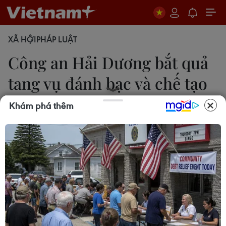
XÃ HỘI
PHÁP LUẬT
Công an Hải Dương bắt quả
tang vụ đánh bạc và chế tạo
súng
Khám phá thêm
Mạnh Tú
29/10/2014 12:30
Công an tỉnh Hải Dương đã bắt quả tang 21 đối
tượng đang đánh bạc theo hình thức xóc đĩa và
đối tượng Tạ Văn Sang đang có hành vi sản xuất
súng.