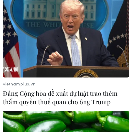
vietnamplus.vn
Đảng Cộng hòa đề xuất dự luật trao thêm
thẩm quyền thuế quan cho ông Trump
TIN CÙNG CHUYÊN MỤC
Khởi tố đối tượng giả danh Công an,
lừa đảo "chạy án" tại Đắk Lắk