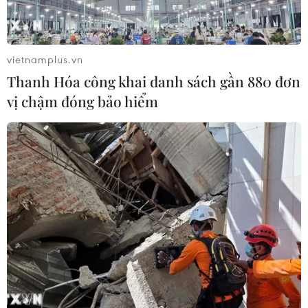
Khởi tố thêm 6 đối tượng vụ lập
khống hồ sơ bảo hiểm y tế ở Đắk Lắk
vietnamplus.vn
05/08/2026 14:55
Thanh Hóa công khai danh sách gần 880 đơn
vị chậm đóng bảo hiểm
Vận chuyển quá cảnh hàng giả và
xâm phạm sở hữu trí tuệ diễn biến
phức tạp
05/08/2026 13:44
24 năm tù cho đôi vợ chồng tổ chức
“bay lắc” trong quán karaoke
05/08/2026 13:41