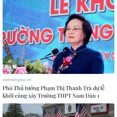
sẽ diễn ra từ ngày 15/4 đến
3/5/2024 tại Qatar, hứa hẹn sẽ
rất căng thẳng khi đây còn là giải
đấu để xác định các đại diện
châu Á tham dự Olympic Paris
2024.
(Vietnam+)
vietnamplus.vn
Phó Thủ tướng Phạm Thị Thanh Trà dự lễ
khởi công xây Trường THPT Nam Đàn 1