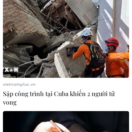
Đội tuyển Việt Nam đặt mục
tiêu 3 điểm, cảnh báo Indonesia
trước giờ G
03/08/2026 07:39
ASEAN Cup 2026: Indonesia tổn thất
lực lượng trước trận quyết đấu tuyển
Việt Nam
vietnamplus.vn
03/08/2026 07:21
Sập công trình tại Cuba khiến 2 người tử
vong
Làn sóng phản đối lan khắp châu Âu,
FIFA đối diện yêu cầu cải tổ
03/08/2026 05:01