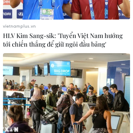
Xem thêm
vietnamplus.vn
HLV Kim Sang-sik: 'Tuyển Việt Nam hướng
tới chiến thắng để giữ ngôi đầu bảng'
CƠ QUAN CHỦ QUẢN: THÔNG TẤN XÃ VIỆT NAM
Tổng Biên tập: TRẦN TIẾN DUẨN
Phó Tổng Biên tập: NGUYỄN THỊ TÁM, KHÚC THANH
THỦY
Sở hữu trí tuệ
Quy định sử dụng
RSS
Hỗ trợ
Ngôn ngữ
TTXVN