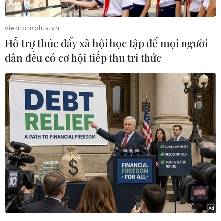
trận ra quân bảng D Vòng chung kết U23 châu
Á.
vietnamplus.vn
Trọng tài chính là ông
Abdulla Al-Marri (người
Hỗ trợ thúc đẩy xã hội học tập để mọi người
Qatar). Hai trợ lý Faisal Al Shammari và Zahy Al
dân đều có cơ hội tiếp thu tri thức
Shammari cũng là người Qatar. Trọng tài điều
hành VAR là ông Hassan Karimov người
Tajikistan.
Trọng tài Abdulla Al-Marri không còn quá xa lạ
với bóng đá Việt Nam khi ông được chỉ định bắt
chính trận Đội tuyển Việt Nam thua Iraq 0-1 ở
bảng F Vòng loại thứ 2 World Cup 2026 khu vực
châu Á, diễn ra trên sân Mỹ Đình.
Ở trận đấu đó, vị trọng tài này
đã rút ra 4 thẻ
vàng cho các cầu thủ Việt Nam, trong đó có 2
gương mặt tham gia Vòng chung kết U23 châu Á