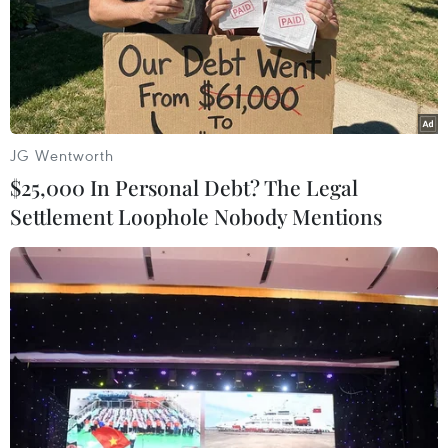
thắng cho U23 Việt Nam, trong đó đáng nhớ nhất chính
là siêu phẩm "Cầu vồng tuyết" vào lưới U23 Uzbekistan
trong trận chung kết.
JG Wentworth
$25,000 In Personal Debt? The Legal
Settlement Loophole Nobody Mentions
HLV Hoàng Anh Tuấn nói gì sau thất bại