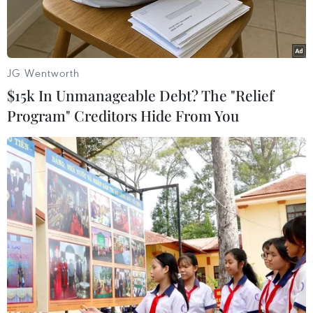
JG Wentworth
$15k In Unmanageable Debt? The "Relief
Program" Creditors Hide From You
Ông Abdulla Al-Marri, trọng tài người Qatar sẽ bắt chính trận
U23 Việt Nam-U23 Kuwait. (Nguồn: Getty Images)
Liên đoàn Bóng đá châu Á (AFC) đã chính thức
công bố danh tính tổ trọng tài điều khiển trận
U23 Việt Nam-U23 Kuwait, trận đấu thuộc lượt