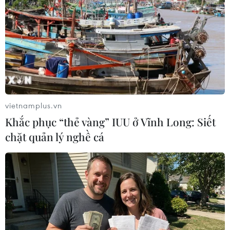
vietnamplus.vn
Khắc phục “thẻ vàng” IUU ở Vĩnh Long: Siết
chặt quản lý nghề cá
AFC vinh danh Quang Hải trước ngày U23
châu Á 2024 khởi tranh
13/04/2024 10:41
Ở giải U23 châu Á 2018, Quang Hải đã ghi được 5 bàn