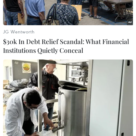
dịch.
JG Wentworth
$30k In Debt Relief Scandal: What Financial
Institutions Quietly Conceal
(Nguồn: Reuters)
Công ty Cung cấp Không gian Văn phòng
WeWork đã nộp đơn xin bảo hộ phá sản tại Mỹ,
do số nợ và lỗ lớn, khi nhu cầu giảm.
WeWork từng là công ty khởi nghiệp có giá trị