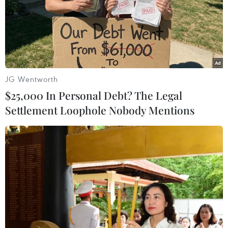
#IPO
Mỹ
Theo dõi VietnamPlus
JG Wentworth
$25,000 In Personal Debt? The Legal
Settlement Loophole Nobody Mentions
TIN LIÊN QUAN