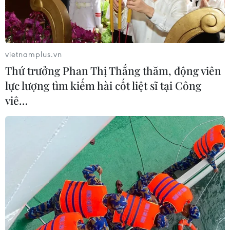
vietnamplus.vn
Thứ trưởng Phan Thị Thắng thăm, động viên
lực lượng tìm kiếm hài cốt liệt sĩ tại Công
Tập đoàn SoftBank hối thúc WeWork tạm
viê…
hoãn kế hoạch IPO
10/09/2019 14:37
SoftBank, cổ đông hàng đầu trong công ty khởi nghiệp
về chia sẻ văn phòng WeWork (Mỹ), đã hối thúc công ty
này tạm hoãn phát hành cổ phiếu lần đầu ra công
chúng (IPO) theo kế hoạch.