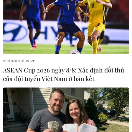
Giá trị bất động sản đã giảm mạnh do nhu cầu
yếu và các nhà đầu tư e dè./.
(TTXVN/Vietnam+)
vietnamplus.vn
ASEAN Cup 2026 ngày 8/8: Xác định đối thủ
của đội tuyển Việt Nam ở bán kết
#bảo hộ phá sản
#WeWork
#công ty khởi nghiệp