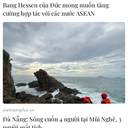
Bang Hessen của Đức mong muốn tăng
Kế hoạch trên sẽ giúp SoftBank, dưới sự kiểm soát của tỷ
cường hợp tác với các nước ASEAN
phú Masayoshi Son, có được hơn 50% cổ phần của
WeWork và hạn chế hơn nữa tầm ảnh hưởng của CEO
đồng thời là người đồng sáng lập Adam Neumann.
vietnamplus.vn
Đà Nẵng: Sóng cuốn 4 người tại Mũi Nghê, 3
người mất tích