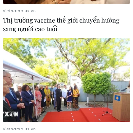
từ hơn 3 tỷ USD giảm còn 600 triệu USD.
vietnamplus.vn
Thị trường vaccine thế giới chuyển hướng
sang người cao tuổi
Tập đoàn SoftBank chuẩn bị kế hoạch
nhằm thâu tóm WeWork
vietnamplus.vn
15/10/2019 08:14