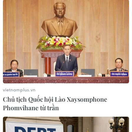
Vào năm 2021, giá trị ước tính của WeWork
giảm xuống chỉ còn 10 tỷ USD. Công ty này cuối
cùng đã phải IPO thông qua việc sáp nhập với
một công ty thâu tóm có mục đích đặc biệt vào
tháng 11 năm đó.
WeWork gặp khó khăn do giá thuê cao và các
khách hàng doanh nghiệp hủy hợp đồng, khi
một số lượng lớn người lao động làm việc từ xa
sau đại dịch.
vietnamplus.vn
Công ty này đã điều chỉnh hợp đồng và tái cơ
Chủ tịch Quốc hội Lào Xaysomphone
cấu nợ, nhưng điều này là chưa đủ để thoát
Phomvihane từ trần
khỏi nguy cơ phá sản.
Tính đến cuối tháng 6/2023, số nợ của WeWork
là 3,3 tỷ USD, khi nhu cầu văn phòng giảm hậu