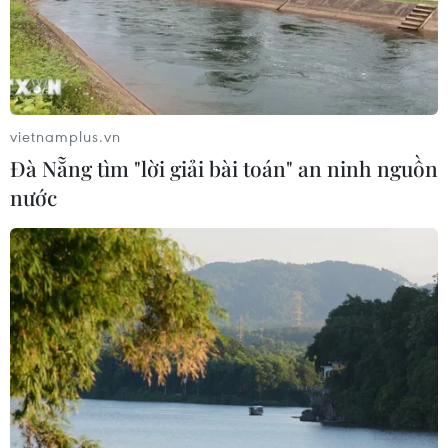
05/08/2026 14:59
Foxconn đạt doanh thu cao kỷ lục
nhờ nhu cầu mạnh đối với AI
vietnamplus.vn
05/08/2026 13:41
Đà Nẵng tìm "lời giải bài toán" an ninh nguồn
nước
Hãng Walt Disney ký thỏa thuận
chưa từng có tiền lệ với TikTok
05/08/2026 13:31
Cảng hàng không Quảng Trị tăng
tốc, hướng tới mục tiêu khai thác
cuối năm 2026