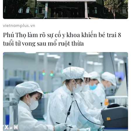
vietnamplus.vn
Phú Thọ làm rõ sự cố y khoa khiến bé trai 8
tuổi tử vong sau mổ ruột thừa