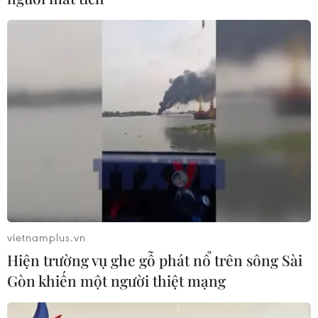
WeWork sẽ mở thêm hai không gian làm
việc chung mới tại Việt Nam
12/11/2019 07:35
Một phát ngôn viên của công ty cho biết, hai địa điểm
làm việc chung mới của WeWork sẽ được đặt ở Thành
phố Hồ Chí Minh.
vietnamplus.vn
Hiện trường vụ ghe gỗ phát nổ trên sông Sài
Gòn khiến một người thiệt mạng