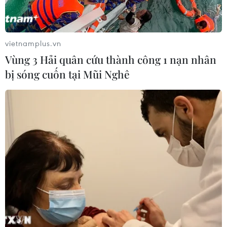
vietnamplus.vn
Vùng 3 Hải quân cứu thành công 1 nạn nhân
bị sóng cuốn tại Mũi Nghê
Nhà đồng sáng lập WeWork bị loại ra khỏi
danh sách tỷ phú của Forbes
11/10/2019 10:06
Tỷ phú Adam Neumann, nhà đồng sáng lập công ty bất
động sản thương mại WeWork, bị loại khỏi khỏi danh
sách tỷ phú giàu nhất thế giới khi khối tài sản của ông