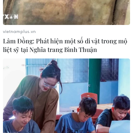
vietnamplus.vn
Lâm Đồng: Phát hiện một số di vật trong mộ
liệt sỹ tại Nghĩa trang Bình Thuận
Thủ tướng dự COP28: Việt Nam cùng quốc
tế ứng phó với biến đổi khí hậu
27/11/2023 15:12
Theo Thứ trưởng Đỗ Hùng Việt, dự COP28, Thủ tướng