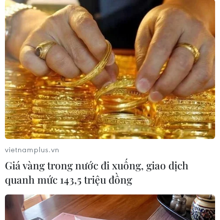
vững tại Rio de Janeiro, Brazil , tháng 6/1992 đã
thông qua Công ước khung của Liên hợp quốc
về Biến đổi khí hậu (UNFCCC) làm cơ sở cho các
hoạt động hợp tác quốc tế ứng phó với Biến đổi
khí hậu.
(TTXVN/Vietnam+)
vietnamplus.vn
Giá vàng trong nước đi xuống, giao dịch
quanh mức 143,5 triệu đồng