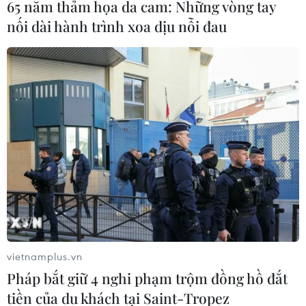
65 năm thảm họa da cam: Những vòng tay
quyết vấn đề khí thải methane
nối dài hành trình xoa dịu nỗi đau
21/11/2023 09:10
Theo Cơ quan Năng lượng Quốc tế (IEA), hiện chưa thể
tính toán chính xác lượng khí methane được giải phóng,
dù đã có những tiến bộ trong việc giám sát khí thải
thông qua việc sử dụng vệ tinh.
vietnamplus.vn
Pháp bắt giữ 4 nghi phạm trộm đồng hồ đắt
tiền của du khách tại Saint-Tropez