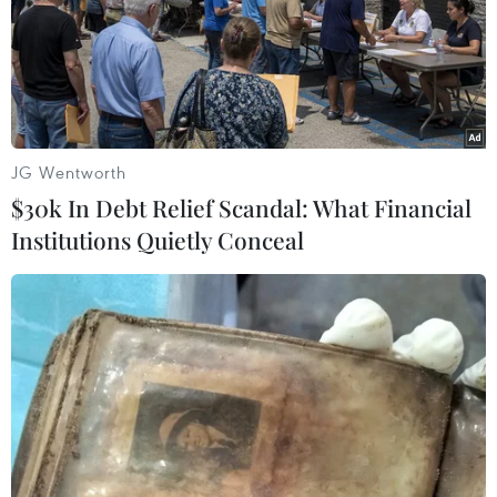
JG Wentworth
$30k In Debt Relief Scandal: What Financial
Institutions Quietly Conceal
Việt Nam kêu gọi quốc tế ứng phó biến đổi
khí hậu bằng hành động cụ thể
28/11/2023 03:41
Thông qua Hội nghị COP28, Việt Nam một lần nữa
quyết tâm đồng hành cùng thế giới chống biến đổi khí
hậu, góp phần phát triển xanh và bền vững đất nước.