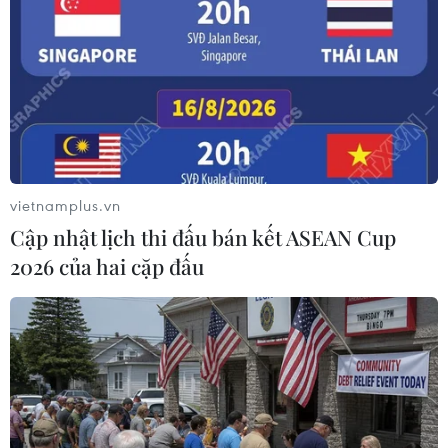
kinh tế châu Âu
Xuất hiện các cung trượt sạt kèm theo nhiều vết
nứt, gãy tại Sơn La
Lở đất tại Philippines khiến ít nhất 4 người thiệt
mạng
Chủ động ứng phó với biến đổi khí hậu trong
thời kỳ mới
vietnamplus.vn
Cập nhật lịch thi đấu bán kết ASEAN Cup
2026 của hai cặp đấu
TIN LIÊN QUAN