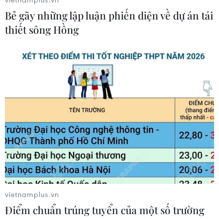
Bẻ gãy những lập luận phiến diện về dự án tái
Thành phố Hồ Chí Minh xuất hiện
thiết sông Hồng
mưa dông trên diện rộng
09/08/2026 13:14
Hà Nội: Xử lý dứt điểm 3 vụ việc vi
phạm tại hồ Đồng Đò trước 30/9
09/08/2026 12:49
Quảng Trị: Mưa lớn gây ngập cục bộ,
tiềm ẩn nguy cơ lũ quét, sạt lở đất
09/08/2026 09:37
vietnamplus.vn
Điểm chuẩn trúng tuyển của một số trường