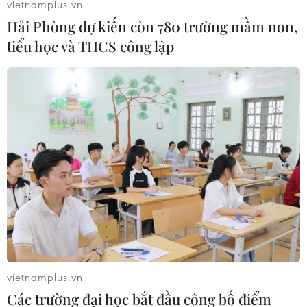
các tập đoàn nhà nước được giao làm chủ đầu tư, bao
vietnamplus.vn
gồm EVN, PVN và TKV.
Hải Phòng dự kiến còn 780 trường mầm non,
tiểu học và THCS công lập
Đối thoại an ninh năng lượng Việt Nam-
vietnamplus.vn
Các trường đại học bắt đầu công bố điểm
Hoa Kỳ lần thứ 4