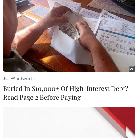
vực sản xuất điện còn khoảng 40 triệu tấn/năm,
góp phần quan trọng vào việc đáp ứng cam kết
của Việt Nam tại Hội nghị COP26 về phát thải
ròng bằng ”0” vào năm 2050,” đại diện Cục Điện
lực và Năng lượng tái tạo cho hay.
Về phía Bộ Kế hoạch và Đầu tư, Thứ trưởng
Nguyễn Thị Bích Ngọc nhấn mạnh chuyển dịch
năng lượng theo hướng xanh, bền vững là xu
thế tất yếu và không thể đảo ngược. Việt Nam,
JG Wentworth
một quốc gia đang phát triển, với nguồn lực còn
Buried In $10,000+ Of High-Interest Debt?
hạn chế đang có những bước đi thực sự trong
Read Page 2 Before Paying
chuyển đổi cơ cấu năng lượng để hướng tới
mục tiêu phát thải ròng bằng 0 vào năm 2050.
Bên cạnh việc chuyển đổi từ năng lượng hóa
thạch sang năng lượng tái tạo, năng lượng sạch,