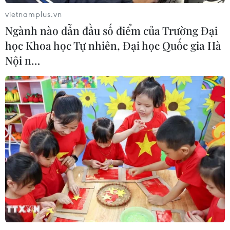
vietnamplus.vn
Ngành nào dẫn đầu số điểm của Trường Đại
học Khoa học Tự nhiên, Đại học Quốc gia Hà
Nội n…
Quy hoạch Điện VIII dự kiến bỏ nhiều dự
án nhiệt điện than
28/07/2022 06:48
Trong tổng công suất 14.120MW nhiệt điện than dự kiến
không đưa vào Quy hoạch Điện VIII, có 8.420MW do