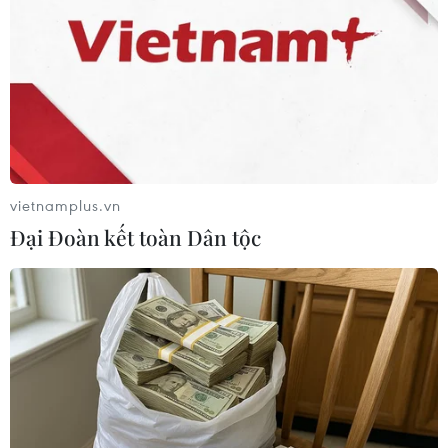
việc sử dụng năng lượng hiệu quả là cực kỳ
quan trọng trong chuyển dịch năng lượng theo
hướng xanh, bền vững. Theo đó, cần có các biện
pháp chủ động hơn nữa trong sử dụng năng
lượng hiệu quả trên phạm vi toàn quốc và cần
tăng cường năng lực tốt hơn cho địa phương về
vấn đề này.
vietnamplus.vn
Quá trình chuyển dịch năng lượng xanh, bền
Đại Đoàn kết toàn Dân tộc
vững của Việt Nam cần nhận được sự đồng
hành và hỗ trợ thỏa đáng từ các tổ chức quốc tế,
các đối tác phát triển và công ty/tập đoàn lớn
của thế giới.
“Lộ trình chuyển dịch năng lượng của Việt Nam
cần được tính toán kỹ lưỡng để đảm bảo an
ninh năng lượng quốc gia, đáp ứng yêu cầu