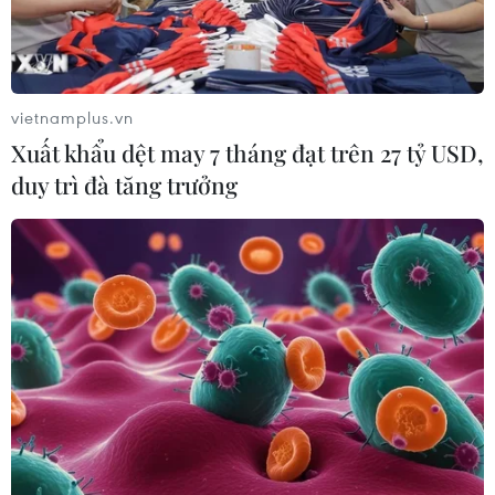
Các chuyên gia cho rằng tăng trưởng xanh là sứ mệnh
quan trọng hướng tới phát triển bền vững và cần có sự
kết hợp chặt chẽ, hợp lý, hài hòa giữa phát triển kinh tế-
xã hội và bảo vệ môi trường.
vietnamplus.vn
Xuất khẩu dệt may 7 tháng đạt trên 27 tỷ USD,
duy trì đà tăng trưởng