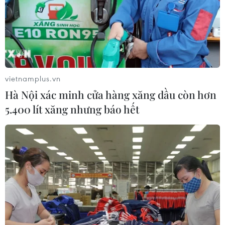
vietnamplus.vn
Hà Nội xác minh cửa hàng xăng dầu còn hơn
5.400 lít xăng nhưng báo hết
Thu hút nguồn lực hỗ trợ các mục tiêu
phát triển xanh và bền vững
16/08/2022 05:05