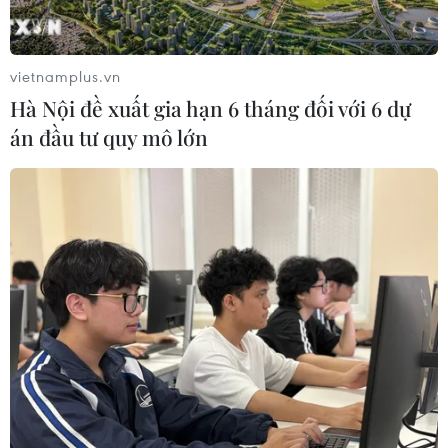
vietnamplus.vn
#năng lượng tái tạo
#Hội nghị COP26
Hà Nội đề xuất gia hạn 6 tháng đối với 6 dự
#nhiệt điện than
#hiệu ứng nhà kính
án đầu tư quy mô lớn
#an ninh năng lượng
#tăng trưởng xanh
Theo dõi VietnamPlus
TIN LIÊN QUAN