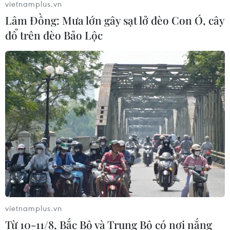
vietnamplus.vn
Lâm Đồng: Mưa lớn gây sạt lở đèo Con Ó, cây
đổ trên đèo Bảo Lộc
vietnamplus.vn
Từ 10-11/8, Bắc Bộ và Trung Bộ có nơi nắng