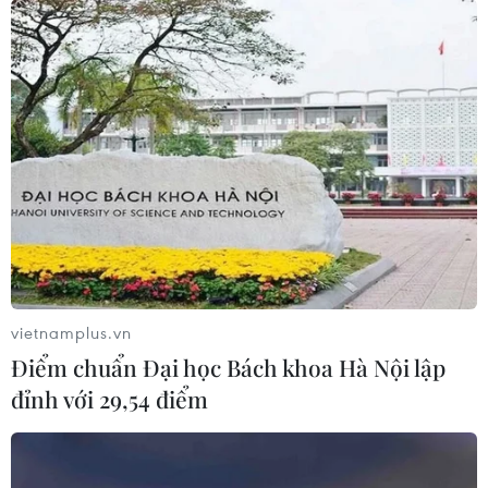
Quan chức LHQ đề xuất giải pháp thúc
đẩy kinh tế phi phát thải
30/07/2022 10:09
Theo Trợ lý Tổng thư ký Liên hợp quốc, trong bối cảnh
kinh tế toàn cầu ảm đạm, Việt Nam có thể chứng tỏ
mình là một điểm đến đầu tư hấp dẫn bằng cách thúc
đẩy tăng trưởng xanh và bao trùm.
vietnamplus.vn
Điểm chuẩn Đại học Bách khoa Hà Nội lập
đỉnh với 29,54 điểm