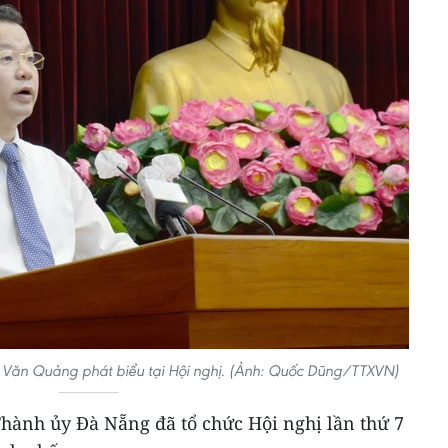
 Văn Quảng phát biểu tại Hội nghị. (Ảnh: Quốc Dũng/TTXVN)
hành ủy Đà Nẵng đã tổ chức Hội nghị lần thứ 7