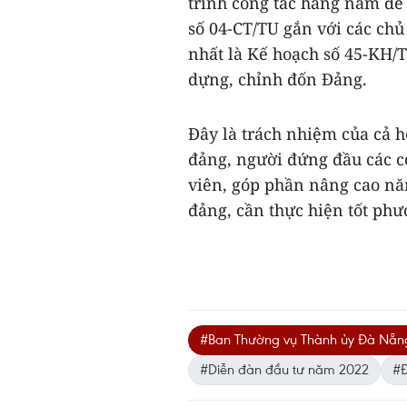
trình công tác hằng năm để 
số 04-CT/TU gắn với các ch
nhất là Kế hoạch số 45-KH/
dựng, chỉnh đốn Đảng.
Đây là trách nhiệm của cả hệ
đảng, người đứng đầu các cơ
viên, góp phần nâng cao năn
đảng, cần thực hiện tốt phư
#Ban Thường vụ Thành ủy Đà Nẵn
#Diễn đàn đầu tư năm 2022
#