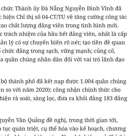
Tổ chức Thành ủy Đà Nẵng Nguyễn Đình Vĩnh đã
 hiện Chỉ thị số 04-CT/TU về tăng cường công tác
ao chất lượng đảng viên trong tình hình mới.
c trách nhiệm của hầu hết đảng viên, nhất là cấp
ản lý có sự chuyển biến rõ nét; tạo tiền đề quan
ổ chức đảng trong sạch, vững mạnh; củng cố,
ủa quần chúng nhân dân đối với vai trò lãnh đạo
bộ thành phố đã kết nạp được 1.004 quần chúng
ên so với năm 2020); công nhận chính thức cho
hiện rà soát, sàng lọc, đưa ra khỏi đảng 183 đảng
uyễn Văn Quảng đề nghị, trong thời gian tới,
p tục quán triệt, cụ thể hóa vào kế hoạch, chương