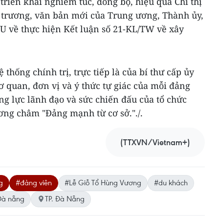
triển khai nghiêm túc, đồng bộ, hiệu quả Chỉ thị
ủ trương, văn bản mới của Trung ương, Thành ủy,
TU về thực hiện Kết luận số 21-KL/TW về xây
 thống chính trị, trực tiếp là của bí thư cấp ủy
 quan, đơn vị và ý thức tự giác của mỗi đảng
g lực lãnh đạo và sức chiến đấu của tổ chức
ơng châm "Đảng mạnh từ cơ sở."./.
(TTXVN/Vietnam+)
g
#đảng viên
#Lễ Giỗ Tổ Hùng Vương
#du khách
Đà nẵng
TP. Đà Nẵng