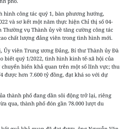
nh phố.
h hình công tác quý 1, bàn phương hướng,
22 và sơ kết một năm thực hiện Chỉ thị số 04-
n Thường vụ Thành ủy về tăng cường công tác
ao chất lượng đảng viên trong tình hình mới.
ị, Ủy viên Trung ương Đảng, Bí thư Thành ủy Đà
biết quý 1/2022, tình hình kinh tế-xã hội của
 chuyển biến khả quan trên một số lĩnh vực; thu
4 được hơn 7.600 tỷ đồng, đạt khá so với dự
ủa thành phố đang dần sôi động trở lại, riêng
ừa qua, thành phố đón gần 78.000 lượt du
 kết quả khả quan đã đạt được, ông Nguyễn Văn