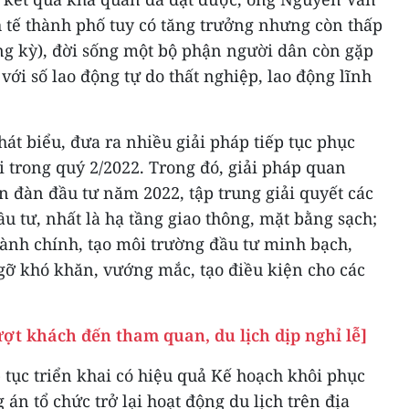
tế thành phố tuy có tăng trưởng nhưng còn thấp
ng kỳ), đời sống một bộ phận người dân còn gặp
với số lao động tự do thất nghiệp, lao động lĩnh
hát biểu, đưa ra nhiều giải pháp tiếp tục phục
ội trong quý 2/2022. Trong đó, giải pháp quan
ễn đàn đầu tư năm 2022, tập trung giải quyết các
u tư, nhất là hạ tầng giao thông, mặt bằng sạch;
hành chính, tạo môi trường đầu tư minh bạch,
 gỡ khó khăn, vướng mắc, tạo điều kiện cho các
ợt khách đến tham quan, du lịch dịp nghỉ lễ]
 tục triển khai có hiệu quả Kế hoạch khôi phục
án tổ chức trở lại hoạt động du lịch trên địa