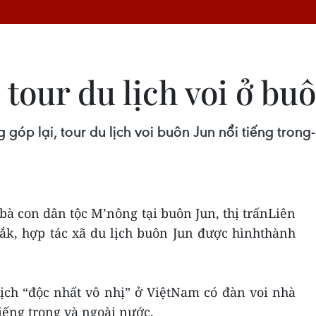
 tour du lịch voi ở bu
g góp lại, tour du lịch voi buôn Jun nổi tiếng tron
a bà con dân tộc M’nông tại buôn Jun, thị trấnLiên
ắk, hợp tác xã du lịch buôn Jun được hìnhthành
lịch “độc nhất vô nhị” ở ViệtNam có đàn voi nhà
tiếng trong và ngoài nước.