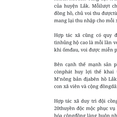
của huyện Lắk. Mỗilượt ch
đồng hồ, chủ voi thu đượct
mang lại thu nhập cho mỗi x
Hợp tác xã cũng có quy đ
tìnhủng hộ cao là mỗi lần v
khi ốmđau, voi được miễn p
Bên cạnh thế mạnh sản ph
cònphát huy lợi thế khai
M’nông bản địabên hồ Lắk 
con xã viên và cộng đồngdâ
Hợp tác xã duy trì đội cồ
20thuyền độc mộc phục vụ 
hóa cộngđồng làng buôn nh