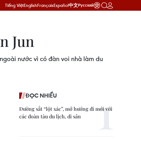
Tiếng Việt
English
Français
Español
中文
Русский
ôn Jun
g-ngoài nước vì có đàn voi nhà làm du
ĐỌC NHIỀU
Đường sắt “lột xác”, mở hướng đi mới với
các đoàn tàu du lịch, di sản