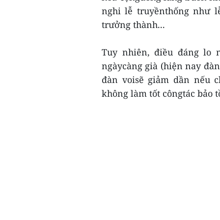
nghi lễ truyềnthống như l
trưởng thành...
Tuy nhiên, điều đáng lo 
ngàycàng già (hiện nay đàn 
đàn voisẽ giảm dần nếu c
không làm tốt côngtác bảo tồ