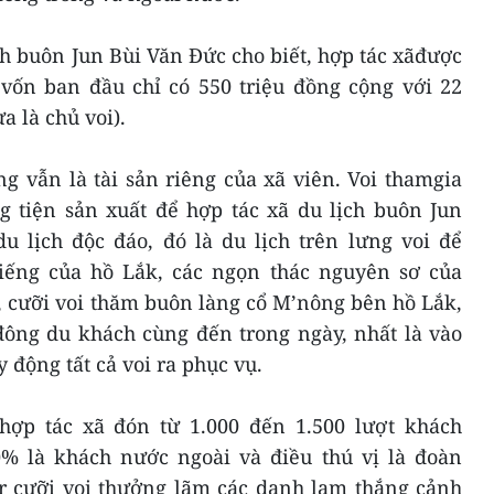
h buôn Jun Bùi Văn Đức cho biết, hợp tác xãđược
 vốn ban đầu chỉ có 550 triệu đồng cộng với 22
a là chủ voi).
g vẫn là tài sản riêng của xã viên. Voi thamgia
 tiện sản xuất để hợp tác xã du lịch buôn Jun
 lịch độc đáo, đó là du lịch trên lưng voi để
iếng của hồ Lắk, các ngọn thác nguyên sơ của
 cưỡi voi thăm buôn làng cổ M’nông bên hồ Lắk,
 đông du khách cùng đến trong ngày, nhất là vào
y động tất cả voi ra phục vụ.
hợp tác xã đón từ 1.000 đến 1.500 lượt khách
50% là khách nước ngoài và điều thú vị là đoàn
r cưỡi voi thưởng lãm các danh lam thắng cảnh