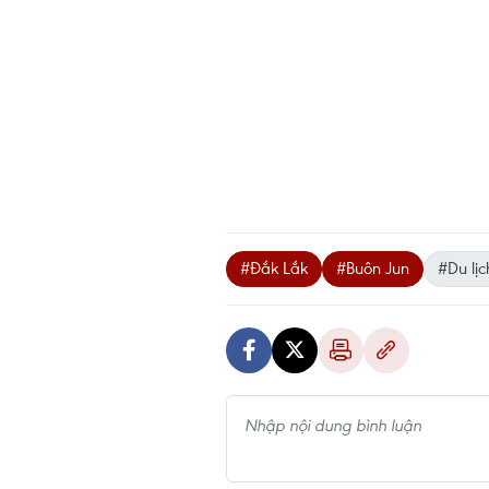
#Đắk Lắk
#Buôn Jun
#Du lịc