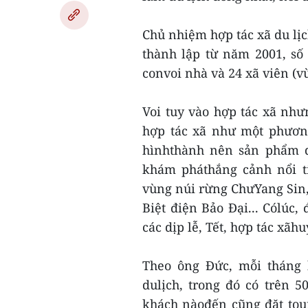
Chủ nhiệm hợp tác xã du lịc
thành lập từ năm 2001, số
convoi nhà và 24 xã viên (vừ
Voi tuy vào hợp tác xã nhưn
hợp tác xã như một phương
hìnhthành nên sản phẩm du
khám pháthắng cảnh nổi t
vùng núi rừng ChưYang Sin,
Biệt điện Bảo Đại... Cólúc,
các dịp lễ, Tết, hợp tác xãhu
Theo ông Đức, mỗi tháng 
dulịch, trong đó có trên 
khách nàođến cũng đặt tou