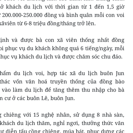
ở khách du lịch với thời gian từ 1 đến 1,5 giờ
ừ 200.000-250.000 đồng và bình quân mỗi con voi
ãviên từ 6-8 triệu đồng/tháng trở lên.
ịnh và được bà con xã viên thống nhất đồng
oi phục vụ du khách không quá 6 tiếng/ngày, mỗi
hục vụ khách du lịch và được chăm sóc chu đáo.
ẩm du lịch voi, hợp tác xã du lịch buôn Jun
 thác vốn văn hoá truyền thống của đồng bào
vào làm du lịch để tăng thêm thu nhập cho bà
n cư ở các buôn Lê, buôn Jun.
ng chiêng với 15 nghệ nhân, sử dụng 8 nhà sàn,
khách du lịch thăm, nghỉ ngơi, thưởng thức văn
ư diễn tấu cồng chiêng, múa hát, phục dựng các