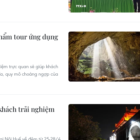
phẩm tour ứng dụng
hiệm trực quan sẽ giúp khách
 Va, quy mô choáng ngợp của
khách trải nghiệm
ại Nội Huế về đêm từ 25-28/4,