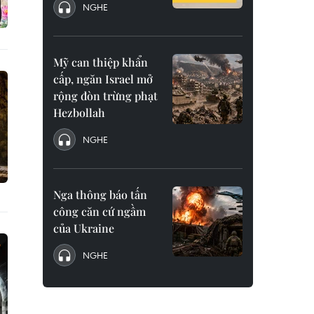
NGHE
Mỹ can thiệp khẩn
cấp, ngăn Israel mở
rộng đòn trừng phạt
Hezbollah
NGHE
Nga thông báo tấn
công căn cứ ngầm
của Ukraine
NGHE