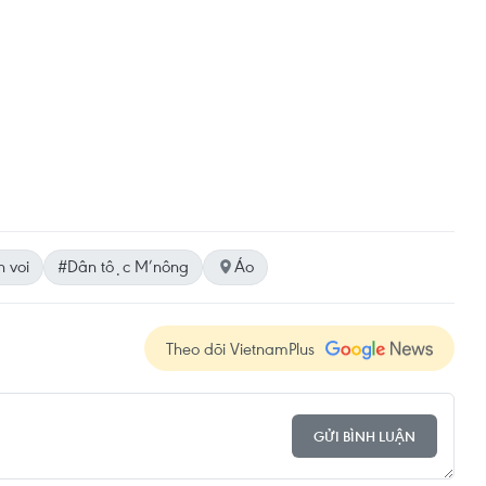
h voi
#Dân tộc M’nông
Áo
Theo dõi VietnamPlus
GỬI BÌNH LUẬN