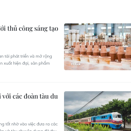
i thủ công sáng tạo
 tái phát triển và mở rộng
n xuất hiện đại, sản phẩm
 với các đoàn tàu du
g tốt nhờ vào việc đưa ra các
sản và tàu chuyên dụng đã thu