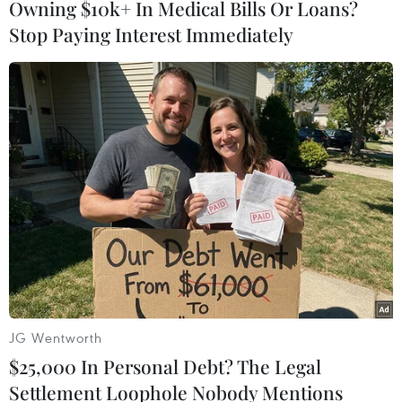
Owning $10k+ In Medical Bills Or Loans?
Stop Paying Interest Immediately
#Trung đoàn 726
#Cây di sản
#Rừng phòng hộ
#Cây gỗ quý
#Biến đổi khí hậu
Lâm Đồng
Đắk Nông
Theo dõi VietnamPlus
JG Wentworth
TIN LIÊN QUAN
$25,000 In Personal Debt? The Legal
Settlement Loophole Nobody Mentions