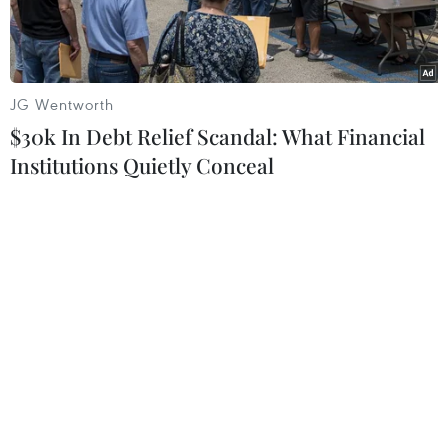
JG Wentworth
$30k In Debt Relief Scandal: What Financial
Institutions Quietly Conceal
Lễ mở bia đá cây di sản Việt Nam tại Trung đoàn 726. (Ảnh:
TTXVN phát)
Ngày 29/9, Lễ đón bằng công nhận “Cây di sản
Việt Nam” đã diễn ra tại Trung đoàn 726 (trực