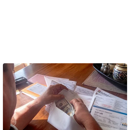
thuộc Binh đoàn 16, Bộ Quốc phòng) ở xã biên
giới Quảng Trực, huyện Tuy Đức, tỉnh Đắk
Nông.
Đây là những cây gỗ quý thuộc lâm phần được
giao cho Trung đoàn 726 và Ban Quản lý rừng
phòng hộ Thác Mơ (Sở Nông nghiệp và Phát
triển nông thôn Đắk Nông) quản lý.
Các cây gỗ quý được vinh danh là “Cây di sản
Việt Nam” lần này có quần thể 11 cây thông ba
lá, 2 cây muồng ngủ (còn gọi là cây còng), 1 cây
gỗ giáng hương và 6 cây thông nàng (còn gọi là
bạch tùng). Số cây cổ thụ được công nhận đều
có tuổi đời trên 100 năm, trong đó cây gỗ giáng
hương nằm trên lâm phần của Ban Quản lý
rừng phòng hộ Thác Mơ có tuổi đời gần 450 tuổi.