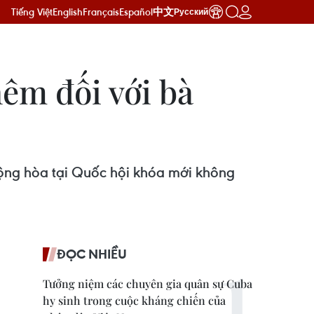
Tiếng Việt
English
Français
Español
中文
Русский
êm đối với bà
Cộng hòa tại Quốc hội khóa mới không
ĐỌC NHIỀU
Tưởng niệm các chuyên gia quân sự Cuba
hy sinh trong cuộc kháng chiến của