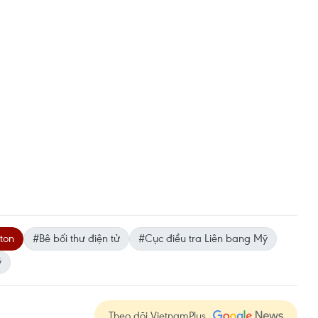
nton
#Bê bối thư điện tử
#Cục điều tra Liên bang Mỹ
ỹ
Theo dõi VietnamPlus