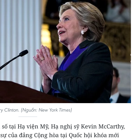
ary Clinton. (Nguồn: New York Times)
 số tại Hạ viện Mỹ, Hạ nghị sỹ Kevin McCarthy,
 sự của đảng Cộng hòa tại Quốc hội khóa mới