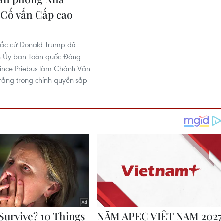
 Cố vấn Cấp cao
ắc cử Donald Trum​p đã
h Ủy ban Toàn quốc Đảng
ince Priebus làm Chánh Văn
ắng trong chính quyền sắp