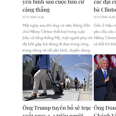
yên bình sau cuộc bầu cử
các đại c
căng thẳng
bà Clint
11/11/2016 14:26
11/11/2016 14:40
Một ngày sau khi ứng cử viên Đảng Dân
Gần 2 triệu 
chủ Hillary Clinton thất bại trong cuộc
yêu cầu các đ
bầu cử tổng thống Mỹ, một người phụ nữ
Hillary Clint
đã bắt gặp bà đang đi dạo trong rừng
có thể trở th
trong dáng vẻ rất yên bình, duyên dáng.
Ông Trump tuyên bố sẽ trục
Ông Don
xuất ngay 2-3 triệu người
Chánh V