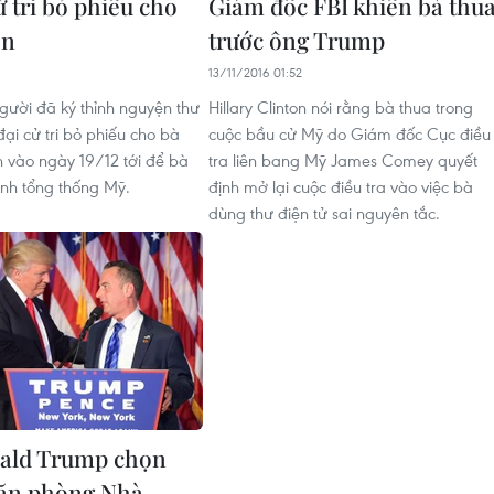
ử tri bỏ phiếu cho
Giám đốc FBI khiến bà thu
on
trước ông Trump
13/11/2016 01:52
người đã ký thỉnh nguyện thư
Hillary Clinton nói rằng bà thua trong
ại cử tri bỏ phiếu cho bà
cuộc bầu cử Mỹ do Giám đốc Cục điều
on vào ngày 19/12 tới để bà
tra liên bang Mỹ James Comey quyết
ành tổng thống Mỹ.
định mở lại cuộc điều tra vào việc bà
dùng thư điện tử sai nguyên tắc.
ald Trump chọn
ăn phòng Nhà