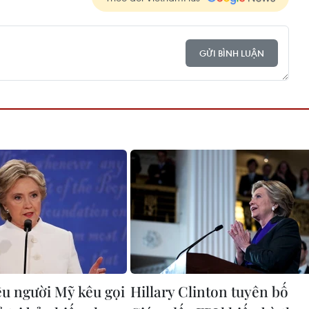
GỬI BÌNH LUẬN
ệu người Mỹ kêu gọi
Hillary Clinton tuyên bố