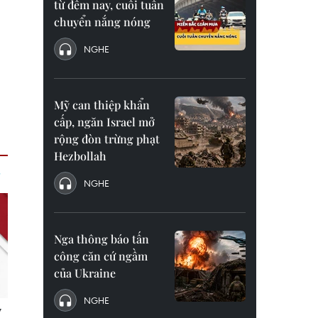
từ đêm nay, cuối tuần
chuyển nắng nóng
NGHE
Mỹ can thiệp khẩn
cấp, ngăn Israel mở
rộng đòn trừng phạt
Hezbollah
NGHE
Nga thông báo tấn
công căn cứ ngầm
của Ukraine
NGHE