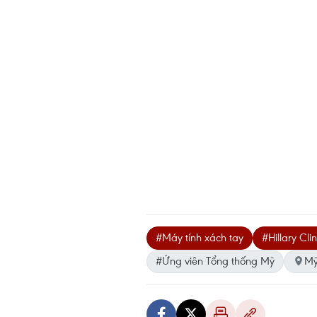
#Máy tính xách tay
#Hillary Cli
#Ứng viên Tổng thống Mỹ
M