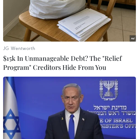
JG Wentworth
$15k In Unmanageable Debt? The "Relief
Program" Creditors Hide From You
Nhiều gương mặt nổi trội thử vai nữ Anh
hùng Võ Thị Sáu trong phim "Đất đỏ"
18/05/2026 08:40
So với các bản phim từ hơn 30 năm trước, phim điện
ảnh "Đất đỏ" được hứa hẹn một lối tiếp cận trực diện và
gai góc hơn, đặt nhân vật trong sự khắc nghiệt và khốc