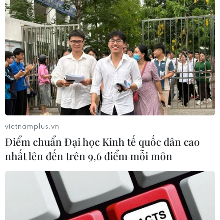
Chiếu miễn phí nhiều bộ phim về đề
tài cách mạng nhân kỷ niệm ngày
27/7
09/07/2026 03:44
179 bộ phim dự Liên hoan phim thiếu
nhi, thanh thiếu niên quốc tế Busan
07/07/2026 03:53
vietnamplus.vn
Điểm chuẩn Đại học Kinh tế quốc dân cao
nhất lên đến trên 9,6 điểm mỗi môn
Bế mạc DANAFF IV 2026: "Tử chiến
trên không" và "Một bữa no" thắng
lớn
05/07/2026 00:36