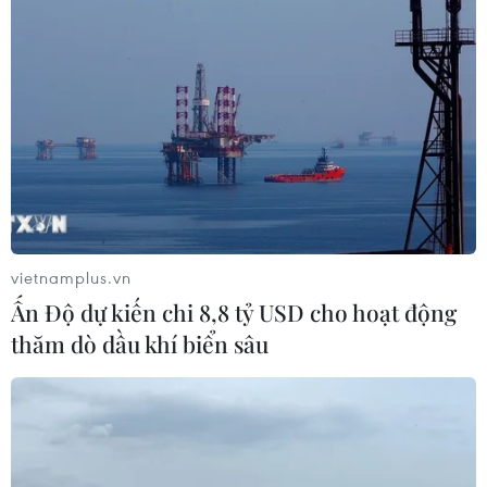
vietnamplus.vn
Ấn Độ dự kiến chi 8,8 tỷ USD cho hoạt động
thăm dò dầu khí biển sâu