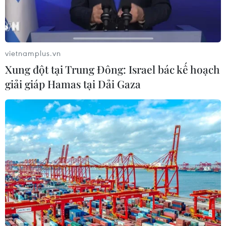
liệt của chiến tranh.
vietnamplus.vn
Xung đột tại Trung Đông: Israel bác kế hoạch
giải giáp Hamas tại Dải Gaza
“Vua nhạc Pop” Michael Jackson trở lại vị
trí dẫn đầu tại phòng vé Bắc Mỹ