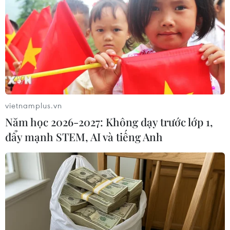
#Đỗ Kỳ Phong
#Julien Rejl
#Liên hoan phim Cannes
#DANAFF
#điện ảnh Việt Nam
#giám khảo quốc tế
#liên hoan phim
vietnamplus.vn
Năm học 2026-2027: Không dạy trước lớp 1,
Theo dõi VietnamPlus
đẩy mạnh STEM, AI và tiếng Anh
TIN LIÊN QUAN