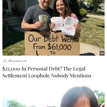
những tài năng nổi bật, đưa các tác phẩm phim
ngắn đến gần hơn với công chúng, đồng thời nuôi
dưỡng, lan tỏa niềm đam mê sáng tạo điện ảnh
trong giới trẻ.
(Vietnam+)
JG Wentworth
$25,000 In Personal Debt? The Legal
Settlement Loophole Nobody Mentions