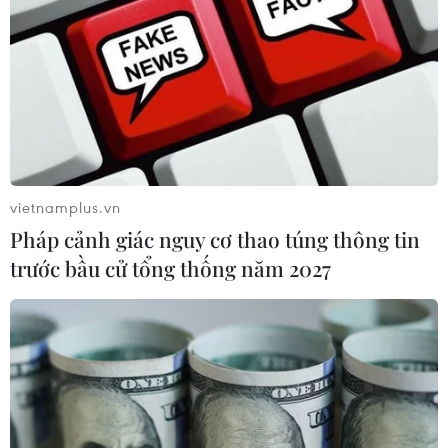
DANAFF 2026: Tham vọng định hình
hệ sinh thái điện ảnh châu Á mới
04/07/2026 10:58
Điện ảnh trẻ đưa Việt Nam đến gần
khán giả châu Âu
vietnamplus.vn
04/07/2026 08:09
Pháp cảnh giác nguy cơ thao túng thông tin
trước bầu cử tổng thống năm 2027
Điện ảnh Việt Nam cần học những gì
từ Hollywood?
03/07/2026 11:06