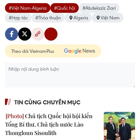
#Việt Nam-Algeria
#Quốc hội
#Abdelaziz Ziari
#Hợp tác
#Thỏa thuận
Algeria
Việt Nam
Theo dõi VietnamPlus
TIN CÙNG CHUYÊN MỤC
Chủ tịch Quốc hội hội kiến
Tổng Bí thư, Chủ tịch nước Lào
Thongloun Sisoulith