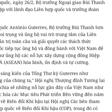
uốc, ngày 26/2, Bộ trưởng Ngoại giao Bùi Thanh
gặp với lãnh đạo Liên hợp quốc và trưởng đoàn
uốc António Guterres, Bộ trưởng Bùi Thanh Sơn
i trọng và ủng hộ vai trò trung tâm của Liên
n trị toàn cầu và giải quyết các thách thức
ốc tiếp tục ủng hộ và đồng hành với Việt Nam để
như ủng hộ các nỗ lực xây dựng cộng đồng Hiệp
Á (ASEAN) hòa bình, ổn định và tự cường.
sáng kiến của Tổng Thư ký Guterres như
g của chúng ta," Hội nghị Thượng đỉnh Tương lai
i chia sẻ những nỗ lực gần đây của Việt Nam như
ực hóa các Mục tiêu Phát triển Bền vững đến năm
 về Biến đổi Khí hậu tại Hội nghị Các bên tham
 quốc về Biến đổi Khí hậu (COP), trong đó có