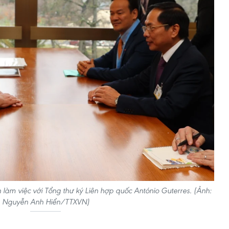
làm việc với Tổng thư ký Liên hợp quốc António Guterres. (Ảnh:
Nguyễn Anh Hiển/TTXVN)