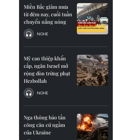
Miền Bắc giảm mưa
từ đêm nay, cuối tuần
chuyển nắng nóng
NGHE
Mỹ can thiệp khẩn
cấp, ngăn Israel mở
rộng đòn trừng phạt
Hezbollah
NGHE
Nga thông báo tấn
công căn cứ ngầm
của Ukraine