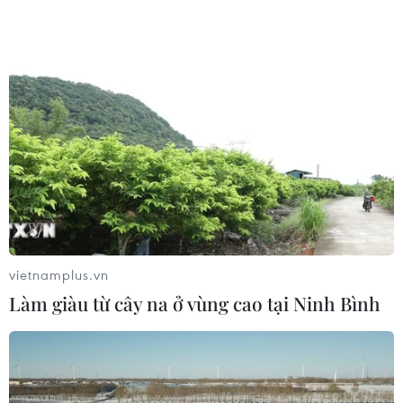
Năm 2025, Tập đoàn đặt mục tiêu doanh
thu hợp nhất đạt 11.715 tỷ đồng, lợi nhuận
sau thuế đạt 940 tỷ đồng, tương ứng tăng
trưởng 21% và 28% so với năm 2024.
Ngoài ra, Tập đoàn Đèo Cả cũng dự kiến
phát hành thêm 193.499.788 cổ phần cho cổ
đông hiện tại, nhằm tăng vốn điều lệ lên
hơn 6.772 tỷ đồng. Khoản vốn này sẽ được
sử dụng để bổ sung vốn lưu động và tài trợ
cho các dự án đầu tư chiến lược như: mở
rộng cao tốc Bắc-Nam phía Đông, Dự án BT
vietnamplus.vn
đại lộ ven sông Hồng; tham gia mô hình
Làm giàu từ cây na ở vùng cao tại Ninh Bình
phát triển đô thị lấy giao thông công cộng
làm trung tâm (TOD) đường sắt (đường sắt
đô thị, đường sắt tốc độ cao Bắc-Nam)...