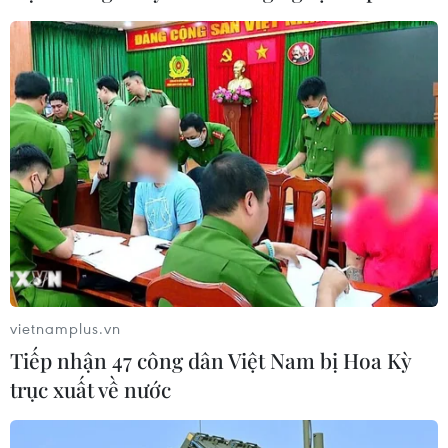
06/08/2026 01:54
Nhiều chuyến bay tại Đức chuyển
hướng do vật thể bay gần đường
băng
05/08/2026 10:54
Thành phố Hồ Chí Minh: Hàng chục
cột điện án ngữ giữa đường Chu Văn
An
vietnamplus.vn
05/08/2026 09:21
Tiếp nhận 47 công dân Việt Nam bị Hoa Kỳ
trục xuất về nước
Dự án đường bộ cao tốc Gia Nghĩa-
Chơn Thành "đội vốn" hơn 350 tỷ