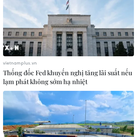
Đề xuất đầu tư mở rộng
các đoạn tuyến cao tốc
Bắc-Nam theo phương
thức PPP
Các đoạn tuyến Dự án cao tốc Bắc-Nam nếu được
đầu tư mở rộng theo phương thức PPP sẽ giảm
thiểu gánh nặng cho ngân sách Nhà nước.
vietnamplus.vn
Thống đốc Fed khuyến nghị tăng lãi suất nếu
Trả lời về đề xuất thực hiện đầu tư mở rộng các
lạm phát không sớm hạ nhiệt
Dự án cao tốc Bắc-Nam phía Đông theo hình
thức PPP, ông Nguyễn Quang Huy, Tổng Giám
đốc Tập đoàn Đèo Cả cho biết nếu được chấp
thuận làm nhà đầu tư đề xuất dự án, tập đoàn
sẽ nghiên cứu cụ thể phương án khả thi, chuẩn
bị các nguồn lực.