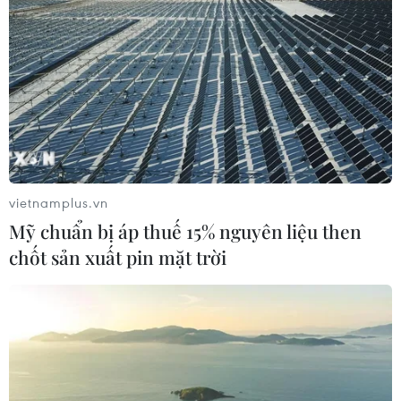
Nghiên cứu mở rộng các
đoạn tuyến cao tốc Bắc-
Nam phía Đông bảo đảm
hiệu quả
Phó Thủ tướng Trần Hồng Hà giao Bộ Xây dựng
khẩn trương xây dựng, hoàn thiện hồ sơ mở rộng
vietnamplus.vn
các đoạn tuyến cao tốc Bắc-Nam phía Đông trình
Mỹ chuẩn bị áp thuế 15% nguyên liệu then
Quốc hội tại Kỳ họp thứ 9, phấn đấu khởi công
một số dự án thành phần trong tháng 12/2025.
chốt sản xuất pin mặt trời
(Vietnam+)