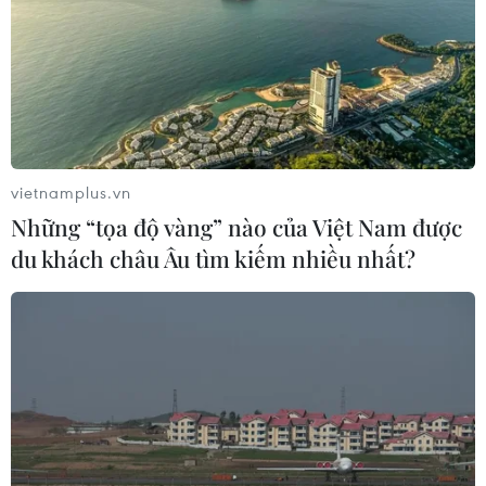
vietnamplus.vn
Những “tọa độ vàng” nào của Việt Nam được
du khách châu Âu tìm kiếm nhiều nhất?
#cao tốc bắc-nam
#tập đoàn đèo cả
#ppp giao thông
#bảo hành công trình
#mở rộng cao tốc
Theo dõi VietnamPlus