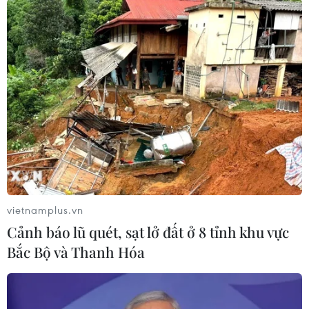
Đức Hòa, thông cao tốc Đồng Đăng-Trà Lĩnh và
Hữu Nghị-Chi Lăng.
vietnamplus.vn
Cảnh báo lũ quét, sạt lở đất ở 8 tỉnh khu vực
Bắc Bộ và Thanh Hóa
Ông Nguyễn Hữu Hùng, Phó Chủ tịch Hội đồng quản trị Tập
đoàn Đèo Cả trả lời các câu hỏi tại Đại hội cổ đông. (Ảnh: Việt
Hùng/Vietnam+)