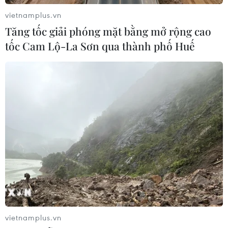
vietnamplus.vn
Tăng tốc giải phóng mặt bằng mở rộng cao
tốc Cam Lộ-La Sơn qua thành phố Huế
TIN CÙNG CHUYÊN MỤC
Tăng tốc giải phóng mặt bằng mở
rộng cao tốc Cam Lộ-La Sơn qua
thành phố Huế
06/08/2026 03:01
Dự án cao tốc Châu Đốc-Cần Thơ-
vietnamplus.vn