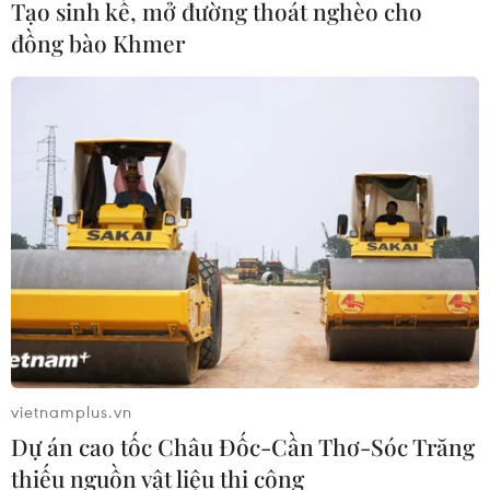
Tạo sinh kế, mở đường thoát nghèo cho
đồng bào Khmer
Phó Thủ tướng: Đẩy nhanh tiến độ nhưng
không đánh đổi chất lượng công trình
07/06/2025 04:41
Phó Thủ tướng Nguyễn Hòa Bình lưu ý dù làm nhanh,
đảm bảo tiến độ nhưng chất lượng các dự án giao
thông phải được đảm bảo, an toàn trên công trường,
không chạy theo tiến độ mà bỏ qua các công đoạn.
vietnamplus.vn
Dự án cao tốc Châu Đốc-Cần Thơ-Sóc Trăng
thiếu nguồn vật liệu thi công