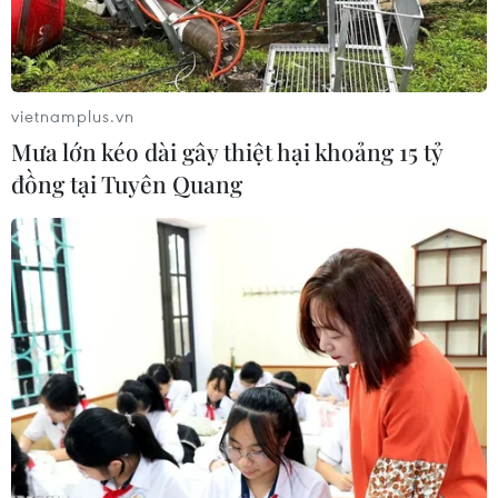
vietnamplus.vn
Mưa lớn kéo dài gây thiệt hại khoảng 15 tỷ
đồng tại Tuyên Quang
Tập đoàn Đèo Cả đang là nhà đầu tư, nhà thầu thi công hàng
loạt các dự án giao thông trọng điểm quốc gia. (Ảnh:
PV/Vietnam+)
Tập đoàn Đèo Cả sẽ chủ động tham gia vào các
dự án hạ tầng giao thông trọng điểm của quốc