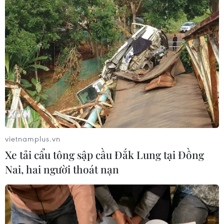
vietnamplus.vn
Xe tải cẩu tông sập cầu Đắk Lung tại Đồng
Nai, hai người thoát nạn