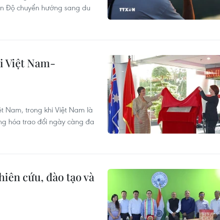
Ấn Độ chuyển hướng sang du
i Việt Nam-
ệt Nam, trong khi Việt Nam là
àng hóa trao đổi ngày càng đa
iên cứu, đào tạo và