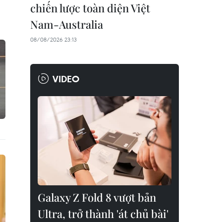
chiến lược toàn diện Việt
Nam-Australia
08/08/2026 23:13
VIDEO
Galaxy Z Fold 8 vượt bản
Ultra, trở thành 'át chủ bài'