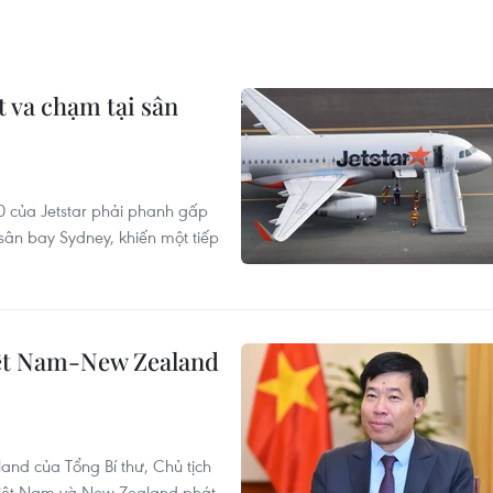
t va chạm tại sân
0 của Jetstar phải phanh gấp
sân bay Sydney, khiến một tiếp
iệt Nam-New Zealand
nd của Tổng Bí thư, Chủ tịch
Việt Nam và New Zealand phát