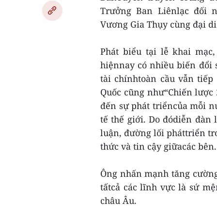
Trưởng Ban Liênlạc đối 
Vương Gia Thụy cùng đại di
Phát biểu tại lễ khai mạc
hiệnnay có nhiều biến đổi 
tài chínhtoàn cầu vẫn tiế
Quốc cũng như“Chiến lược 2
đến sự phát triểncủa mỗi nư
tế thế giới. Do đódiễn đàn 
luận, đường lối pháttriển t
thức và tin cậy giữacác bên.
Ông nhấn mạnh tăng cường đ
tấtcả các lĩnh vực là sứ m
châu Âu.