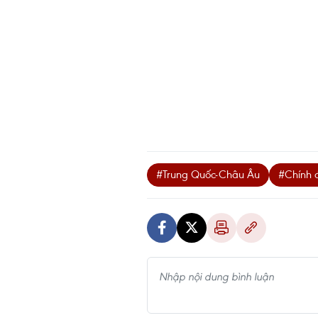
#Trung Quốc-Châu Âu
#Chính 