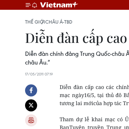
THẾ GIỚI
CHÂU Á-TBD
Diễn đàn cấp ca
Diễn đàn chính đảng Trung Quốc-châu Âu 
châu Âu.”
17/05/2011 07:19
Diễn đàn cấp cao các chín
mạc ngày16/5, tại thủ đô B
tương lai mớicủa hợp tác T
Tham dự lễ khai mạc có Ủy
BanTuyên truyền Trung ư