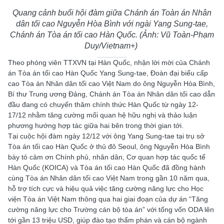
Quang cảnh buổi hội đàm giữa Chánh án Toàn án Nhân
dân tối cao Nguyễn Hòa Bình với ngài Yang Sung-tae,
Chánh án Tòa án tối cao Hàn Quốc. (Ảnh: Vũ Toàn-Phạm
Duy/Vietnam+)
Theo phóng viên TTXVN tại Hàn Quốc, nhận lời mời của Chánh
án Tòa án tối cao Hàn Quốc Yang Sung-tae, Đoàn đại biểu cấp
cao Tòa án Nhân dân tối cao Việt Nam do ông Nguyễn Hòa Bình,
Bí thư Trung ương Đảng, Chánh án Tòa án Nhân dân tối cao dẫn
đầu đang có chuyến thăm chính thức Hàn Quốc từ ngày 12-
17/12 nhằm tăng cường mối quan hệ hữu nghị và thảo luận
phương hướng hợp tác giữa hai bên trong thời gian tới.
Tại cuộc hội đàm ngày 12/12 với ông Yang Sung-tae tại trụ sở
Tòa án tối cao Hàn Quốc ở thủ đô Seoul, ông Nguyễn Hòa Bình
bày tỏ cảm ơn Chính phủ, nhân dân, Cơ quan hợp tác quốc tế
Hàn Quốc (KOICA) và Tòa án tối cao Hàn Quốc đã đồng hành
cùng Tòa án Nhân dân tối cao Việt Nam trong gần 10 năm qua,
hỗ trợ tích cực và hiệu quả việc tăng cường năng lực cho Học
viện Tòa án Việt Nam thông qua hai giai đoạn của dự án “Tăng
cường năng lực cho Trường cán bộ tòa án” với tổng vốn ODA lên
tới gần 13 triệu USD, giúp đào tạo thẩm phán và cán bộ ngành