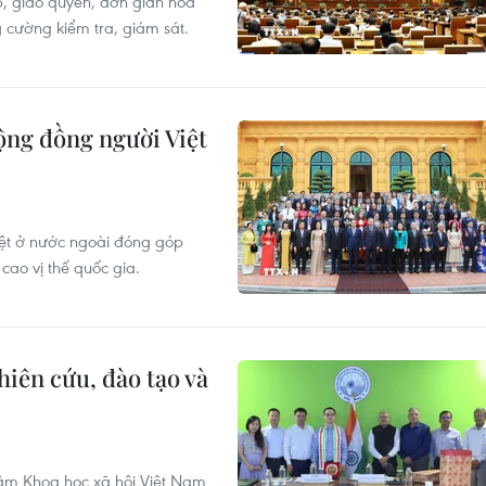
p, giao quyền, đơn giản hóa
g cường kiểm tra, giám sát.
ộng đồng người Việt
ệt ở nước ngoài đóng góp
ao vị thế quốc gia.
iên cứu, đào tạo và
âm Khoa học xã hội Việt Nam