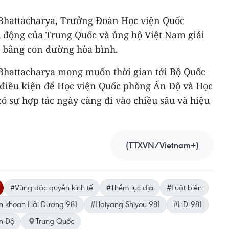
 Bhattacharya, Trưởng Đoàn Học viện Quốc
 động của Trung Quốc và ủng hộ Việt Nam giải
 bằng con đường hòa bình.
 Bhattacharya mong muốn thời gian tới Bộ Quốc
o điều kiện để Học viện Quốc phòng Ấn Độ và Học
 sự hợp tác ngày càng đi vào chiều sâu và hiệu
(TTXVN/Vietnam+)
#Vùng đặc quyền kinh tế
#Thềm lục địa
#Luật biển
n khoan Hải Dương-981
#Haiyang Shiyou 981
#HD-981
n Độ
Trung Quốc