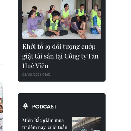
Khởi tố 19 đối tượng cướp
giật tài sản tại Công ty Tân
Huê Viên
08/08/2026 08:52
PODCAST
Miền Bắc giảm mưa
từ đêm nay, cuối tuần