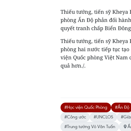
Thiếu tướng, tiến sỹ Kheya
phòng Ấn Độ phản đối hành
quyết tranh chấp Biển Đông
Thiếu tướng, tiến sỹ Kheya
phòng hai nước tiếp tục tạ
viện Quốc phòng Việt Nam có
quả hơn./.
#Học viện Quốc Phòng
#Ấn Độ
#Công ước
#UNCLOS
#Già
#Trung tướng Võ Văn Tuấn
Ấ