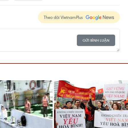
Theo dõi VietnamPlus
GỬI BÌNH LUẬN