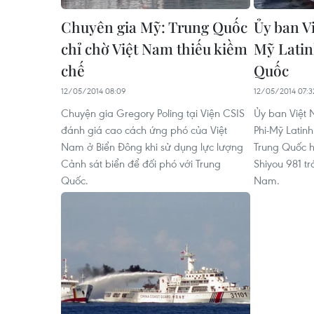
Chuyên gia Mỹ: Trung Quốc
Ủy ban V
chỉ chờ Việt Nam thiếu kiềm
Mỹ Latin
chế
Quốc
12/05/2014 08:09
12/05/2014 07:3
Chuyện gia Gregory Poling tại Viện CSIS
Ủy ban Việt 
đánh giá cao cách ứng phó của Việt
Phi-Mỹ Latinh
Nam ở Biển Đông khi sử dụng lực lượng
Trung Quốc h
Cảnh sát biển để đối phó với Trung
Shiyou 981 tr
Quốc.
Nam.