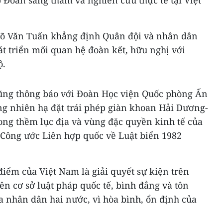
Đoàn sang thăm và nghiên cứu thực tế tại Việt
 Võ Văn Tuấn khẳng định Quân đội và nhân dân
át triển mối quan hệ đoàn kết, hữu nghị với
ộ.
ũng thông báo với Đoàn Học viện Quốc phòng Ấn
g nhiên hạ đặt trái phép giàn khoan Hải Dương-
ong thềm lục địa và vùng đặc quyền kinh tế của
 Công ước Liên hợp quốc về Luật biển 1982
điểm của Việt Nam là giải quyết sự kiện trên
ên cơ sở luật pháp quốc tế, bình đẳng và tôn
ủa nhân dân hai nước, vì hòa bình, ổn định của