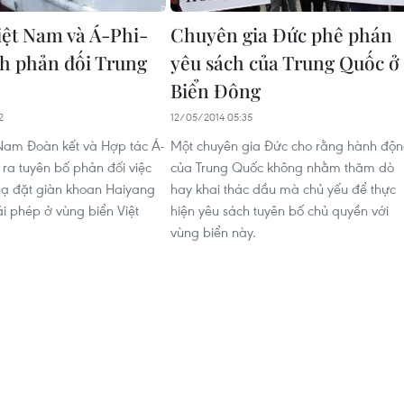
iệt Nam và Á-Phi-
Chuyên gia Đức phê phán
h phản đối Trung
yêu sách của Trung Quốc ở
Biển Đông
2
12/05/2014 05:35
Nam Đoàn kết và Hợp tác Á-
Một chuyên gia Đức cho rằng hành độ
 ra tuyên bố phản đối việc
của Trung Quốc không nhằm thăm dò
ạ đặt giàn khoan Haiyang
hay khai thác dầu mà chủ yếu để thực
ái phép ở vùng biển Việt
hiện yêu sách tuyên bố chủ quyền với
vùng biển này.