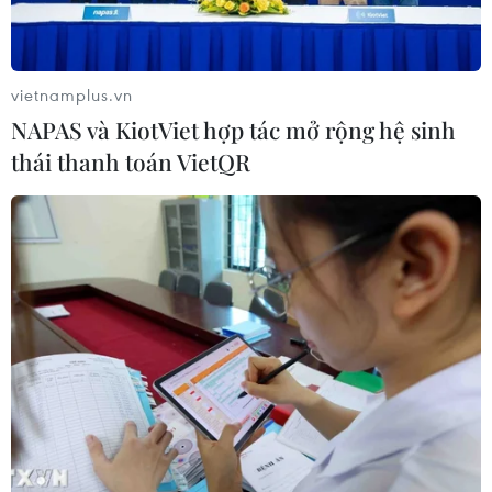
vietnamplus.vn
NAPAS và KiotViet hợp tác mở rộng hệ sinh
thái thanh toán VietQR
Nếu kiểm soát tốt dịch bệnh trong tháng
9, GDP cả năm sẽ tăng 3,5-4%
15/09/2021 03:49
Theo Bộ trưởng Kế hoạch và Đầu tư Nguyễn Chí Dũng,
dự báo GDP 3,5-4% thấp hơn mục tiêu 6,5% năm nay,
nhưng để đạt được mức này cũng phải là sự nỗ lực rất
lớn, đòi hỏi sự quyết liệt của các địa phương.