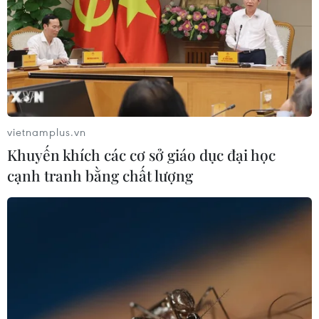
năng phát triển mạnh
09/09/2021 10:41
Chủ tịch Quỹ VEIL nhận định nền kinh tế Việt Nam trong
nửa đầu năm tăng trưởng 5,6% dù xảy ra hai đợt bùng
phát COVID-19, cho thấy khả năng phục hồi cao và tạo
nền tảng tăng trưởng trong tương lai.
vietnamplus.vn
Khuyến khích các cơ sở giáo dục đại học
cạnh tranh bằng chất lượng