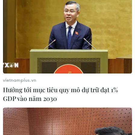
Foxconn đạt doanh thu cao kỷ lục
nhờ nhu cầu mạnh đối với AI
05/08/2026 13:41
Hãng Walt Disney ký thỏa thuận
chưa từng có tiền lệ với TikTok
05/08/2026 13:31
vietnamplus.vn
Hướng tới mục tiêu quy mô dự trữ đạt 1%
Cảng hàng không Quảng Trị tăng
GDP vào năm 2030
tốc, hướng tới mục tiêu khai thác
cuối năm 2026
05/08/2026 10:59