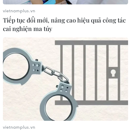
vietnamplus.vn
Tiếp tục đổi mới, nâng cao hiệu quả công tác
cai nghiện ma túy
Chuyên gia: Việt Nam luôn có cách vượt
qua mọi khó khăn và trở ngại
15/09/2021 07:12
Tổng giám đốc HSBC Việt Nam Tim Evans dự báo với
kịch bản tích cực nhất, tăng trưởng GDP Việt Nam năm
vietnamplus.vn
2021 sẽ vào khoảng 5-5,5%, và đạt 6,8% trong năm