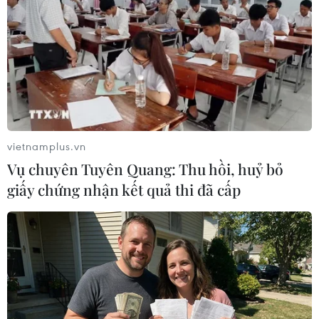
như không phải dừng sản xuất để thực hiện.
Ngoài ra, doanh nghiệp có số lượng lớn người
lao động có thể chia thành những phân tổ để
quản lý, giám sát và kiểm soát; trong đó mỗi
ngày nhân viên đại diện phân tổ sẽ được xét
nghiệm, cứ thế xoay vòng lần lượt từng người,
như vậy sẽ tiết kiệm được chi phí xét nghiệm
vietnamplus.vn
cho doanh nghiệp. Còn với doanh nghiệp nhỏ
Vụ chuyên Tuyên Quang: Thu hồi, huỷ bỏ
với 15 lao động, chỉ cần xét nghiệm một
giấy chứng nhận kết quả thi đã cấp
người/ngày.
Tích cực tìm kiếm cơ hội
Trong khi đó, tại VIETNAM CEO FORUM với
phiên bản đặc biệt OPEN TALKS-The paths
forward - Những con đường phía trước, được