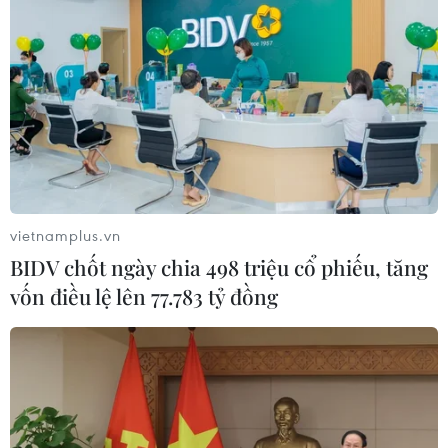
TIN LIÊN QUAN
vietnamplus.vn
BIDV chốt ngày chia 498 triệu cổ phiếu, tăng
vốn điều lệ lên 77.783 tỷ đồng
Quỹ VEIL: Nền kinh tế Việt Nam có khả