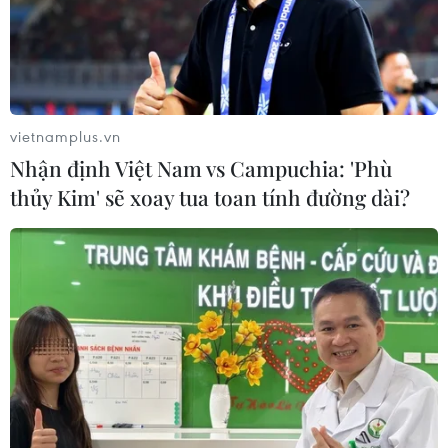
vietnamplus.vn
Nhận định Việt Nam vs Campuchia: 'Phù
thủy Kim' sẽ xoay tua toan tính đường dài?