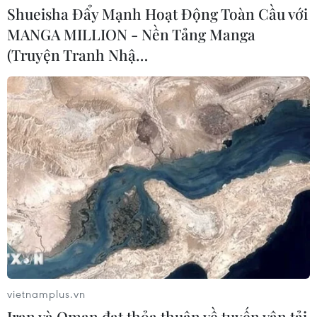
Shueisha Đẩy Mạnh Hoạt Động Toàn Cầu với
TIN CÙNG CHUYÊN MỤC
MANGA MILLION - Nền Tảng Manga
(Truyện Tranh Nhậ…
Tiêu chí mới phân loại doanh nghiệp
để thực hiện cơ cấu lại vốn nhà nước
06/08/2026 15:08
Meta tung công cụ AI lập trình tự
động cho nhà phát triển
06/08/2026 06:40
Doanh thu AI của Microsoft phụ
thuộc phần lớn vào đối tác OpenAI
vietnamplus.vn
06/08/2026 06:31
Iran và Oman đạt thỏa thuận về tuyến vận tải