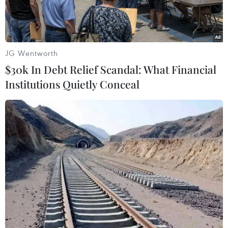
JG Wentworth
$30k In Debt Relief Scandal: What Financial
Institutions Quietly Conceal
Rang xay càphê bằng phần mềm công nghệ tại một doanh
nghiệp. (Ảnh: Hoài Thu/TTXVN)
Đồng hành cùng cộng đồng doanh nghiệp tái
cấu trúc quản trị kinh doanh và quay lại sản
xuất an toàn, hiệu quả, một số hiệp hội doanh