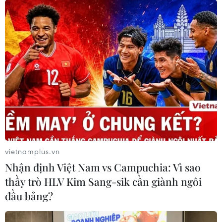
tế, lao động, sản xuất đồ da, gỗ…
Theo ông Lê Anh Tuấn, Phó Tổng Giám đốc đầu
tư, Trưởng phòng nghiên cứu Dragon Capital,
doanh nghiệp hoàn toàn có cơ sở để lạc quan,
bởi nền kinh tế Việt Nam đã cho thấy sự bền bỉ
và năng động. Việt Nam là một trong những
quốc gia duy nhất trên thế giới vào năm 2020 đã
có mức tăng trưởng dương; trong đó, tất cả các
nước khác trong khu vực, ngoại trừ Trung Quốc
đều có nền kinh tế bị tăng trưởng âm./.
vietnamplus.vn
Nhận định Việt Nam vs Campuchia: Vì sao
(TTXVN/Vietnam+)
thầy trò HLV Kim Sang-sik cần giành ngôi
đầu bảng?