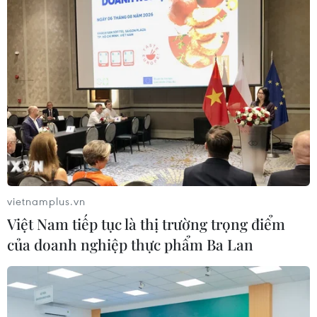
#COVID-19
#doanh nghiệp tại Thành phố Hồ Chí Minh
vietnamplus.vn
#thắt lưng buộc bụng
#doanh nghiệp tư nhân
Việt Nam tiếp tục là thị trường trọng điểm
của doanh nghiệp thực phẩm Ba Lan
Theo dõi VietnamPlus