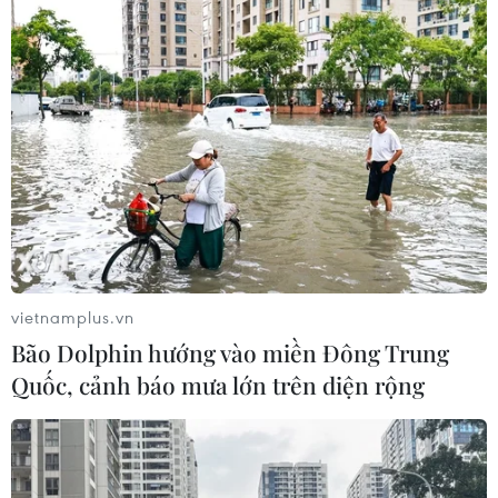
Phát huy vai trò trụ đỡ của nền kinh tế
trong bối cảnh đại dịch
16/09/2021 08:47
Trong những năm qua, ngành nông nghiệp Việt Nam
đạt được nhiều kết quả, thành tựu quan trọng, được
xem như kỳ tích khi trở thành “trụ đỡ” mỗi khi kinh tế đất
nước lâm vào khó khăn.
vietnamplus.vn
Bão Dolphin hướng vào miền Đông Trung
Quốc, cảnh báo mưa lớn trên diện rộng