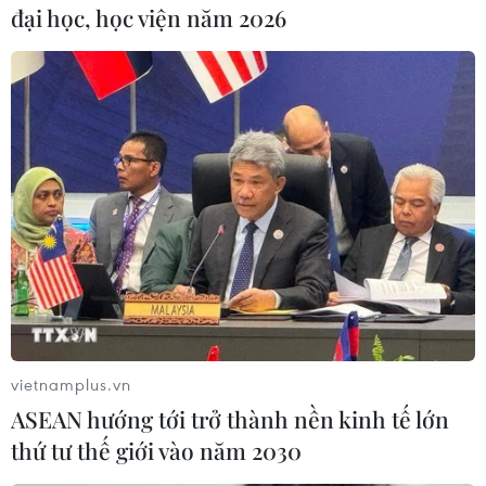
#Độc thân
#Trái phiếu
Anh
Mỹ
đại học, học viện năm 2026
Theo dõi VietnamPlus
TIN CÙNG CHUYÊN MỤC
Trung Quốc áp thuế chống bán phá
giá tạm thời với hồ đào Mỹ, Mexico
vietnamplus.vn
10/08/2026 15:26
ASEAN hướng tới trở thành nền kinh tế lớn
thứ tư thế giới vào năm 2030