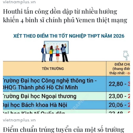
vietnamplus.vn
Houthi tấn công dồn dập từ nhiều hướng
Vân Anh (TTXVN)
khiến 4 binh sĩ chính phủ Yemen thiệt mạng
vietnamplus.vn
#Giá dầu
#Doanh số bán nhà
#Kích thích kinh tế
Điểm chuẩn trúng tuyển của một số trường