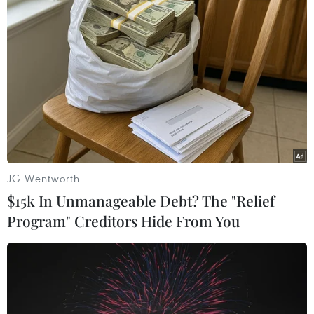
đã bắt đầu buổi học.
Sẽ thất bại nếu lệch giờ nhau quá ngắn
Theo ông Nguyễn Xuân Thủy, nguyên Giám đốc,
Tổng biên tập Nhà xuất bản Giao thông Vận tải
(Bộ Giao thông Vận tải), việc thay đổi giờ làm,
giờ học là cần thiết để các giờ lệch nhau giảm
căng thẳng giao thông vào giờ cao điểm, nhưng
JG Wentworth
các giờ phải cách nhau một tiếng.
$15k In Unmanageable Debt? The "Relief
Program" Creditors Hide From You
Ông Thủy cũng nhìn nhận rằng, các khu giờ đi
làm và tan tầm chỉ cách nhau khoảng 30 phút,
trong khi thói quen của người Việt lâu nay đi
làm muộn về sớm là rất phổ biến, dẫn đến việc
thay đổi giờ như vậy không còn hiệu quả nữa.