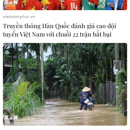
vietnamplus.vn
Truyền thông Hàn Quốc đánh giá cao đội
tuyển Việt Nam với chuỗi 22 trận bất bại
#Hà Nội
#Bộ Giao thông Vận tải
#Đổi giờ học
#Chống ùn tắc giao thông
Áo
Theo dõi VietnamPlus