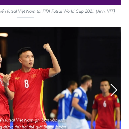
yển futsal Việt Nam tại FIFA Futsal World Cup 2021. (Ảnh: VFF)
ển futsal Việt Nam ghi bàn vào lưới
 đứng thứ hai thế giới Brazil ở trận