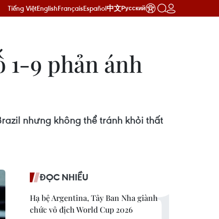
Tiếng Việt
English
Français
Español
中文
Русский
số 1-9 phản ánh
razil nhưng không thể tránh khỏi thất
ĐỌC NHIỀU
Hạ bệ Argentina, Tây Ban Nha giành
chức vô địch World Cup 2026