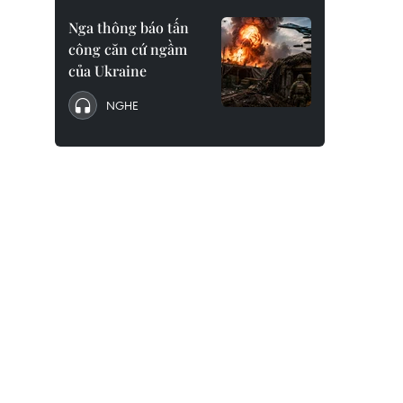
Nga thông báo tấn
công căn cứ ngầm
của Ukraine
NGHE
Khổng Đình Hùng lập công ở phút 14 
trận đấu từ một tình huống dàn xếp 