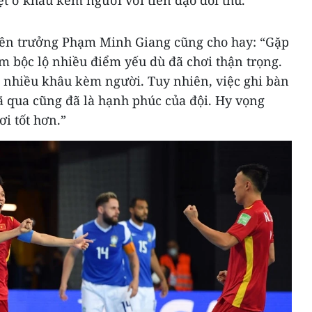
ệt ở khâu kèm người với tiền đạo đối thủ.”
iên trưởng Phạm Minh Giang cũng cho hay: “Gặp
m bộc lộ nhiều điểm yếu dù đã chơi thận trọng.
n nhiều khâu kèm người. Tuy nhiên, việc ghi bàn
đã qua cũng đã là hạnh phúc của đội. Hy vọng
ơi tốt hơn.”