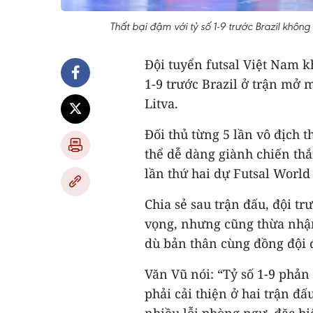
Thất bại đậm với tỷ số 1-9 trước Brazil không 
Đội tuyển futsal Việt Nam k
1-9 trước Brazil ở trận mở 
Litva.
Đối thủ từng 5 lần vô địch t
thể dễ dàng giành chiến th
lần thứ hai dự Futsal World
Chia sẻ sau trận đấu, đội tr
vọng, nhưng cũng thừa nhận 
dù bản thân cùng đồng đội đ
Văn Vũ nói: “Tỷ số 1-9 phản
phải cải thiện ở hai trận đấ