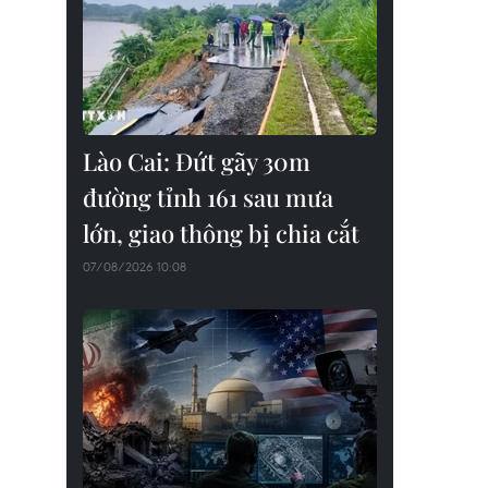
Lào Cai: Đứt gãy 30m
đường tỉnh 161 sau mưa
lớn, giao thông bị chia cắt
07/08/2026 10:08