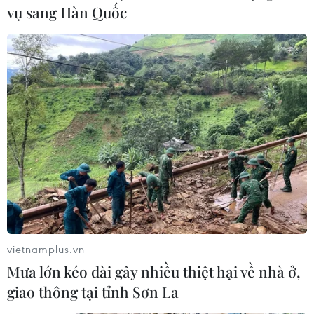
vụ sang Hàn Quốc
và giữ phần trang điểm không bị trôi.
vietnamplus.vn
Mưa lớn kéo dài gây nhiều thiệt hại về nhà ở,
giao thông tại tỉnh Sơn La