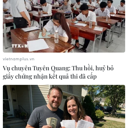
15/04/2020 02:46
Vẻ đẹp thực sự giờ đây xuất phát từ trái tim nhân văn
khi bạn có thể nói không với các sản phẩm có nguồn
gốc và được thử nghiệm trên động vật.
vietnamplus.vn
Vụ chuyên Tuyên Quang: Thu hồi, huỷ bỏ
giấy chứng nhận kết quả thi đã cấp