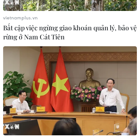
vietnamplus.vn
Bất cập việc ngừng giao khoán quản lý, bảo vệ
rừng ở Nam Cát Tiên
Xu hướng mới trong ngành công nghiệp
làm đẹp trong mùa dịch COVID-19
01/08/2020 04:27
Ngành kinh doanh mỹ phẩm cũng đang dần thích nghi
với những hạn chế do lệnh phong tỏa xã hội như cung
cấp dịch vụ trải nghiệm từ xa và phát triển các sản
phẩm làm đẹp tại nhà.