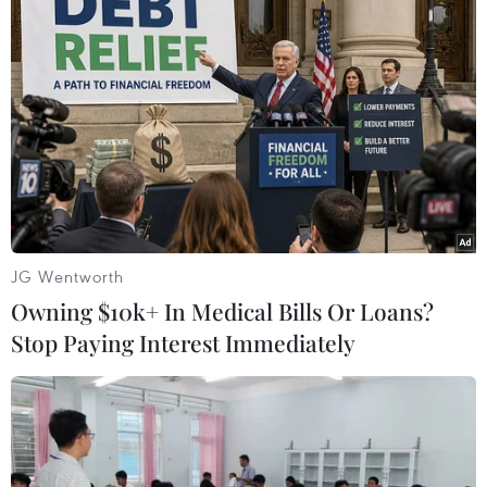
TIN LIÊN QUAN
JG Wentworth
Owning $10k+ In Medical Bills Or Loans?
Stop Paying Interest Immediately
Mê trang điểm, yêu động vật, không thể
bỏ qua những món mỹ phẩm này