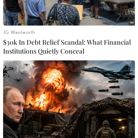
JG Wentworth
$30k In Debt Relief Scandal: What Financial
Institutions Quietly Conceal
ANA và Pola Orbis hợp tác phát triển mỹ phẩm để sử dụng
trong không gian vũ trụ. (Nguồn: NASA)
Hãng thông tấn Kyodo ngày 20/9 đưa tin tập
đoàn hàng không lớn nhất Nhật Bản ANA
Holdings Inc. đã "bắt tay" với nhà sản xuất mỹ
phẩm lớn thứ 4 nước này Pola Orbis Holdings