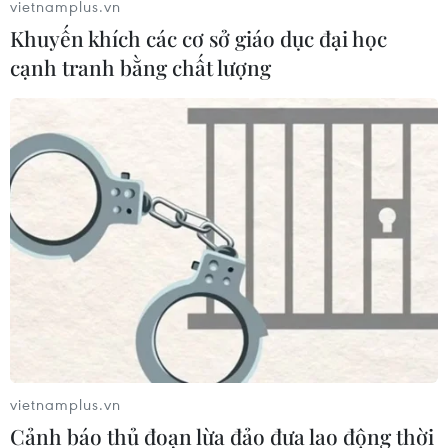
vietnamplus.vn
Khuyến khích các cơ sở giáo dục đại học
cạnh tranh bằng chất lượng
10 lời khuyên giúp phái đẹp đánh bay nỗi
lo về làn da dầu
12/08/2020 02:57
vietnamplus.vn
Bạn nên dùng các loại kem nền dưỡng ẩm có chứa
Cảnh báo thủ đoạn lừa đảo đưa lao động thời
thành phần silicone, tạo thành một lưới bảo vệ trên da