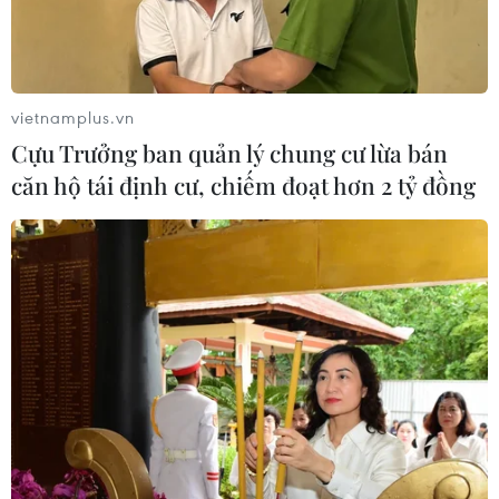
Theo dõi VietnamPlus
vietnamplus.vn
Cựu Trưởng ban quản lý chung cư lừa bán
căn hộ tái định cư, chiếm đoạt hơn 2 tỷ đồng
TIN LIÊN QUAN