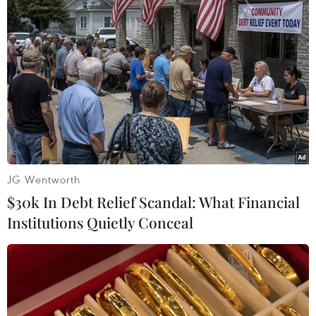
Với chiêu thức nhập xăng từ nước ngoài và đậu
ở gần lãnh hải Việt Nam rồi cho bơm xăng sang
tàu Việt Nam. Sau đó sử dụng dung môi, hóa
chất từ xăng phẩm cấp thấp, dùng hóa chất pha
chế thành xăng A95 đưa về các kho ở các tuyến
sông nhiều tỉnh, thành. Số xăng này được cấp
cho xe bồn chở về các cây xăng tiêu thụ trên thị
trường.
JG Wentworth
Để che giấu hành vi phạm tội, các đối tượng đã
$30k In Debt Relief Scandal: What Financial
sử dụng ụ nổi đưa ra giữa lòng sông Hậu thuộc
Institutions Quietly Conceal
địa bàn xã Mỹ Hòa, huyện Bình Minh, tỉnh Vĩnh
Long để neo đậu các tàu, sà lan bơm hút xăng,
đồng thời tổ chức lực lượng, sử dụng các tàu cao
tốc để tuần tra xung quanh khu vực.