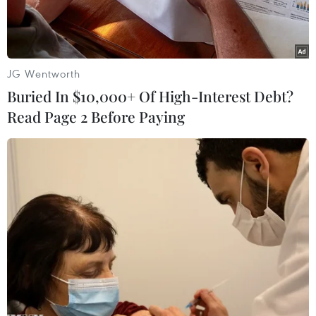
JG Wentworth
Buried In $10,000+ Of High-Interest Debt?
Read Page 2 Before Paying
Ảnh minh họa. (Nguồn: TTXVN)
Ngày 11/2, Cơ quan Cảnh sát điều tra, Công an
tỉnh Đồng Nai đã ra lệnh bắt khẩn cấp thêm 8
đối tượng trong chuyên án buôn lậu, sản xuất,
tiêu thụ xăng giả quy mô lớn.