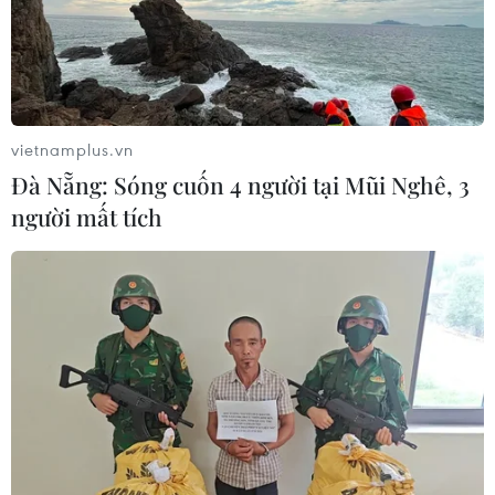
vietnamplus.vn
Đà Nẵng: Sóng cuốn 4 người tại Mũi Nghê, 3
người mất tích