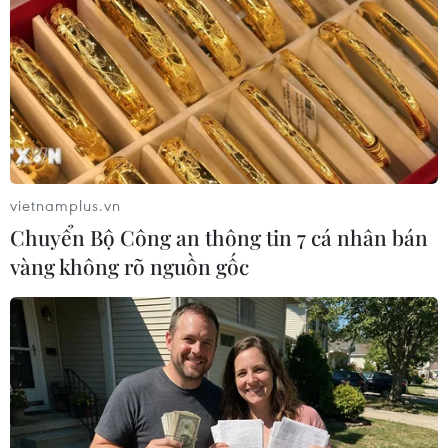
Ở trên bờ, chúng ngụy trang bằng các nhà nuôi
chim yến để cảnh giới, do vậy rất khó phát hiện.
Mặt khác, các đối tượng có sự đề phòng, cảnh
giác rất cao, thường xuyên tổ chức thẩm tra, xác
minh khi có người lạ đến địa bàn và thuê lưu
manh chuyên nghiệp sẵn sàng triệt hạ lực
lượng trinh sát khi bị theo dõi.
vietnamplus.vn
Hằng ngày các đối tượng cung cấp trung bình
Chuyển Bộ Công an thông tin 7 cá nhân bán
trên 1 triệu lít xăng giả, kém chất lượng ra thị
vàng không rõ nguồn gốc
trường. Bước đầu, nhóm này khai từ tháng
8/2020 đến nay đã cung cấp ra thị trường 200
triệu lít xăng giả, kém chất lượng./.
(TTXVN/Vietnam+)