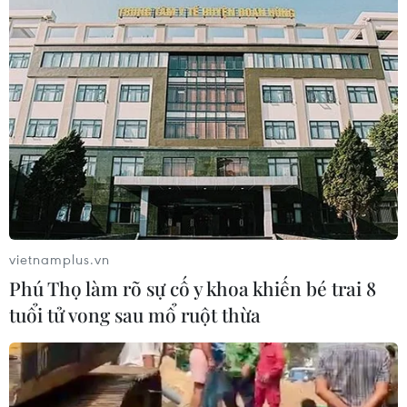
Tây Ninh ngăn chặn, xử lý nghiêm
các vụ việc xâm phạm quyền sở hữu
trí tuệ
08/08/2026 04:29
Dắt chó đi dạo không đúng quy
định, bị phạt đến 2 triệu đồng?
08/08/2026 04:16
vietnamplus.vn
Phú Thọ làm rõ sự cố y khoa khiến bé trai 8
CHUYỆN TUẦN QUA: Cảnh
tuổi tử vong sau mổ ruột thừa
báo nạn "giang hồ mạng” kéo những
hệ lụy ảo tràn ra đời thực
08/08/2026 04:00