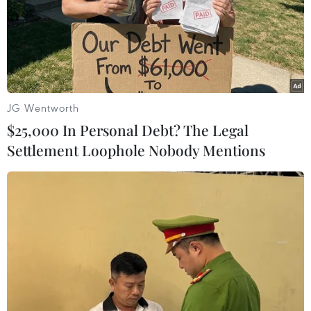
JG Wentworth
$25,000 In Personal Debt? The Legal
Settlement Loophole Nobody Mentions
#Đồng Nai
#Buôn lậu xăng giả
#Công an tỉnh Đồng Nai
#Thị trường xăng dầu
Đồng Nai