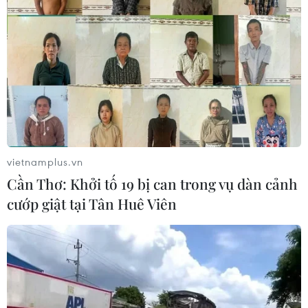
buôn lậu, gian lận thương mại
02/01/2020 14:27
Nếu 5 lực lượng Công an, Tổng cục Hải quan, Tổng cục
QLTT, Bộ đội Biên phòng, Cảnh sát biển trong sạch,
trách nhiệm cao cùng với sự chỉ đạo tốt của địa phương
thì buôn lậu, gian lận thương mại sẽ giảm
vietnamplus.vn
Cần Thơ: Khởi tố 19 bị can trong vụ dàn cảnh
cướp giật tại Tân Huê Viên