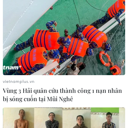
định mới quy định về xử lý vi phạm trong lĩnh vực xăng
dầu và sửa đổi nghị định 83/CP về kinh doanh mặt
hàng này.
vietnamplus.vn
Vùng 3 Hải quân cứu thành công 1 nạn nhân
bị sóng cuốn tại Mũi Nghê
Thủ tướng chỉ đạo tăng cường chống