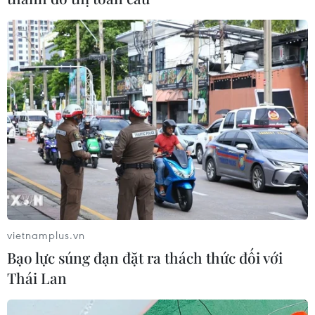
vietnamplus.vn
Gian lận về kinh doanh xăng dầu: Thêm
Bạo lực súng đạn đặt ra thách thức đối với
chế tài để ngăn chặn vi phạm
Thái Lan
29/11/2019 08:47
Dự kiến tháng 12/2019, Chính phủ sẽ ban hành nghị