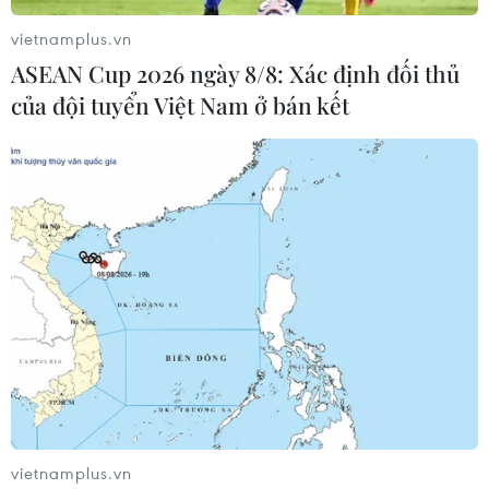
vietnamplus.vn
ASEAN Cup 2026 ngày 8/8: Xác định đối thủ
của đội tuyển Việt Nam ở bán kết
Xét xử vụ buôn lậu xăng dầu trị hơn 2.000
tỷ đồng tại Bình Thuận
12/12/2018 05:36
Sáng 12/12, Tòa án nhân dân tỉnh Bình Thuận đã đưa ra
xét xử sơ thẩm các bị cáo trong vụ án buôn lậu xăng
dầu của Công ty Cổ phần Dương Đông Hòa Phú.
vietnamplus.vn