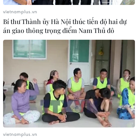
06/08/2026 09:59
vietnamplus.vn
Bí thư Thành ủy Hà Nội thúc tiến độ hai dự
án giao thông trọng điểm Nam Thủ đô
Khởi tố người đi bộ gây tai nạn chết
người trên quốc lộ ở Quảng Trị
06/08/2026 09:44
Khởi tố Chủ tịch Hội đồng quản trị,
Giám đốc Công ty cổ phần Mekolor
06/08/2026 09:06
Thêm một nhóm dàn cảnh cướp giật
tại khu Tân Huê Viên sa lưới
vietnamplus.vn
06/08/2026 05:57