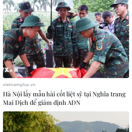
24 năm tù cho đôi vợ chồng tổ chức
“bay lắc” trong quán karaoke
05/08/2026 13:41
Lập kênh TikTok khởi nghiệp, lừa
đảo chiếm đoạt 15 tỷ đồng
05/08/2026 11:36
vietnamplus.vn
Hà Nội lấy mẫu hài cốt liệt sỹ tại Nghĩa trang
Xem thêm
Mai Dịch để giám định ADN