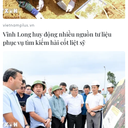
án tổ chức sử dụng trái phép chất ma
túy
07/08/2026 04:40
vietnamplus.vn
Vĩnh Long huy động nhiều nguồn tư liệu
Khởi tố đối tượng giả danh Công an,
phục vụ tìm kiếm hài cốt liệt sỹ
lừa đảo "chạy án" tại Đắk Lắk
06/08/2026 15:07
Cảnh sát khám xét nơi ở của Huấn
"Hoa Hồng"
06/08/2026 15:04
Bãi bỏ một số văn bản quy phạm
pháp luật không còn phù hợp