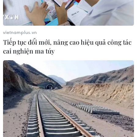
Thanh Hóa dự kiến bắn pháo hoa vào
dịp Quốc khánh 2/9
vietnamplus.vn
06/08/2026 09:58
Tiếp tục đổi mới, nâng cao hiệu quả công tác
cai nghiện ma túy
Mưa lớn kéo dài gây nhiều thiệt hại
về nhà ở, giao thông tại tỉnh Sơn La
06/08/2026 09:48
Cao điểm "100 ngày chuyển đổi số":
Chuyển động từ cơ sở
06/08/2026 09:48