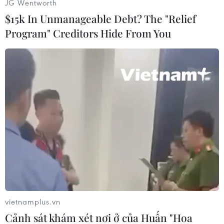
JG Wentworth
$15k In Unmanageable Debt? The "Relief
Program" Creditors Hide From You
#Đồng Tháp
#Nổ mìn
#Tử vong
#Hồng Ngự
Đồng Tháp
Theo dõi VietnamPlus
vietnamplus.vn
TIN CÙNG CHUYÊN MỤC
Cảnh sát khám xét nơi ở của Huấn "Hoa