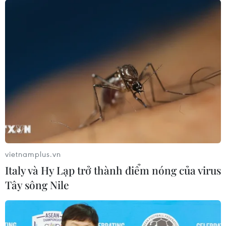
tăng kết nối khu vực phía Tây Nam
Hà Nội
06/08/2026 08:19
Ninh Bình phê duyệt hơn 500 tỷ
đồng xây dựng nhà chung cư cho
thuê
06/08/2026 08:09
Xem thêm
vietnamplus.vn
Italy và Hy Lạp trở thành điểm nóng của virus
Tây sông Nile