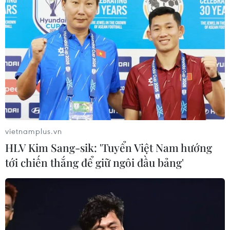
CƠ QUAN CHỦ QUẢN: THÔNG TẤN XÃ VIỆT NAM
Tổng Biên tập: TRẦN TIẾN DUẨN
Phó Tổng Biên tập: NGUYỄN THỊ TÁM, KHÚC THANH
THỦY
Sở hữu trí tuệ
Quy định sử dụng
RSS
Hỗ trợ
Ngôn ngữ
TTXVN
vietnamplus.vn
Dịch vụ tin
Quảng cáo
HLV Kim Sang-sik: 'Tuyển Việt Nam hướng
Liên hệ
tới chiến thắng để giữ ngôi đầu bảng'
Giấy phép số: 1374/GP-BTTTT do Bộ Thông tin và Truyền thông
cấp ngày 11/9/2008.