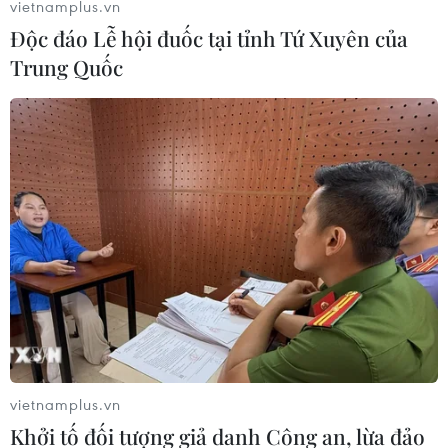
vietnamplus.vn
Thi công trở lại dự án sửa chữa Quốc
Độc đáo Lễ hội đuốc tại tỉnh Tứ Xuyên của
lộ 30 sau phản ánh của TTXVN
Trung Quốc
06/08/2026 09:42
Hà Nội tăng tốc thi công
đường Vành đai 1 đoạn Hoàng Cầu-
Voi Phục
06/08/2026 09:07
Khởi tố Chủ tịch Hội đồng quản trị,
Giám đốc Công ty cổ phần Mekolor
06/08/2026 09:06
vietnamplus.vn
Khởi tố đối tượng giả danh Công an, lừa đảo