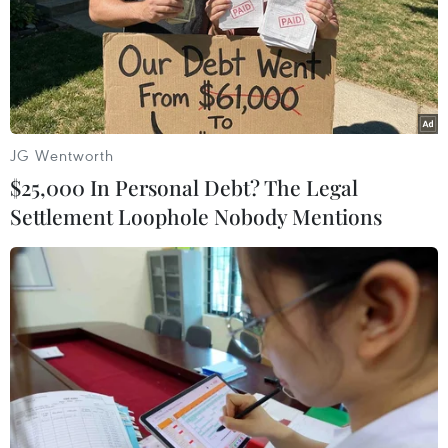
06/08/2026 11:43
Chiến dịch 500 ngày đêm:
Điện Biên hoàn thành gần 90% thu
nhận mẫu ADN thân nhân liệt sỹ
JG Wentworth
06/08/2026 11:01
$25,000 In Personal Debt? The Legal
Settlement Loophole Nobody Mentions
Cảnh báo mưa cường độ lớn trên
100mm tại Bắc Bộ, Thanh Hóa và
Nghệ An
06/08/2026 10:23
Bãi bỏ một số văn bản quy phạm
pháp luật không còn phù hợp
06/08/2026 09:59