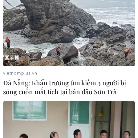
Futsal Việt Nam bất bại sau trận hòa
khó tin trước chủ nhà Thái Lan
06/08/2026 02:38
Toàn cảnh ASEAN Cup: Thái
Lan "thắng như chẻ tre", thách thức
vietnamplus.vn
tuyển Việt Nam
Đà Nẵng: Khẩn trương tìm kiếm 3 người bị
05/08/2026 07:15
sóng cuốn mất tích tại bán đảo Sơn Trà
Nhận định Philippines vs
Thái Lan: Madam Pang treo thưởng
tiền tỷ, "Voi chiến" quyết thắng
04/08/2026 09:19