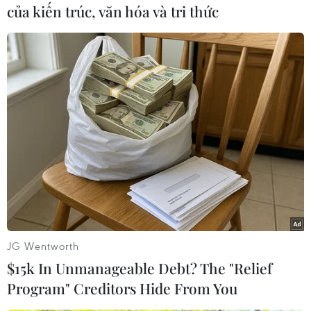
của kiến trúc, văn hóa và tri thức
(Vietnam+)
JG Wentworth
$15k In Unmanageable Debt? The "Relief
#Dortmund
#Mainz 05
#Bayern Munich
Program" Creditors Hide From You
#Bundesliga
#Axel Witsel
Đức