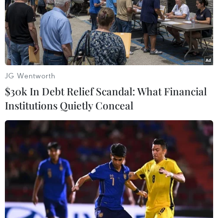
JG Wentworth
$30k In Debt Relief Scandal: What Financial
Institutions Quietly Conceal
Bundesliga: 'Gã khổng lồ' Bayern Munich
thua sốc 2-4 trước VfL Bochum
12/02/2022 23:20
Bayern Munich - nhà đương kim vô địch Budesliga - đã
vấp ngã trước đội bóng đang đứng vị trí thứ 11 trên