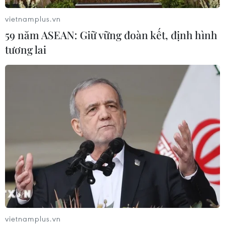
Xem thêm
vietnamplus.vn
59 năm ASEAN: Giữ vững đoàn kết, định hình
tương lai
CƠ QUAN CHỦ QUẢN: THÔNG TẤN XÃ VIỆT NAM
Tổng Biên tập: TRẦN TIẾN DUẨN
Phó Tổng Biên tập: NGUYỄN THỊ TÁM, KHÚC THANH
THỦY
Sở hữu trí tuệ
Quy định sử dụng
RSS
Hỗ trợ
Ngôn ngữ
TTXVN
Dịch vụ tin
Quảng cáo
vietnamplus.vn