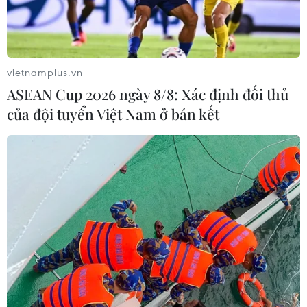
bảng xếp hạng là VfL Bochum và 4 pha thủng lưới đều
diễn ra trong hiệp 1.
vietnamplus.vn
ASEAN Cup 2026 ngày 8/8: Xác định đối thủ
của đội tuyển Việt Nam ở bán kết
Bundesliga: Bayern, Dortmund và Leipzig