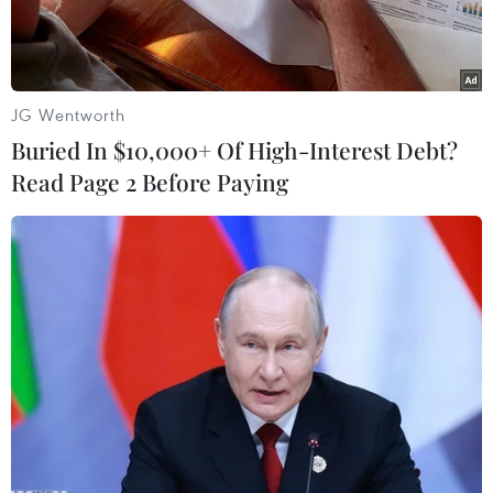
JG Wentworth
Buried In $10,000+ Of High-Interest Debt?
Read Page 2 Before Paying
Axel Witsel giúp Dortmund giành chiến thắng. (Nguồn: Imago)
Borussia Dortmund đã giành 3 điểm vô cùng
quan trọng khi có chiến thắng nhọc nhọc 1-0
trên sân của Mainz 05 ở trận đá bù vòng 25
Bundesliga.
Axel Witsel đã sắm vai người hùng khi ghi bàn