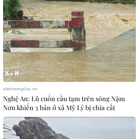
06/08/2026 11:05
Nhận định Việt Nam vs Campuchia:
'Phù thủy Kim' sẽ xoay tua toan tính
đường dài?
06/08/2026 08:25
HLV Kim Sang-sik: 'Tuyển Việt Nam
hướng tới chiến thắng để giữ ngôi
đầu bảng'
vietnamplus.vn
06/08/2026 07:25
Nghệ An: Lũ cuốn cầu tạm trên sông Nậm
Nơn khiến 3 bản ở xã Mỹ Lý bị chia cắt
Chủ tịch Liên đoàn Bóng đá thế giới
chịu sức ép chưa từng có
06/08/2026 04:12