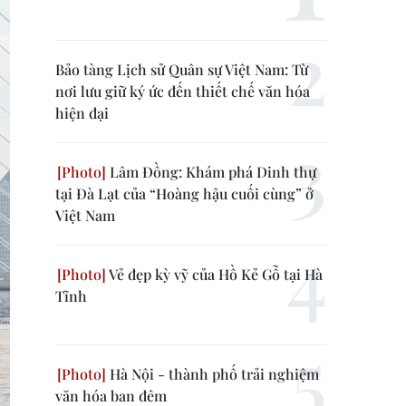
Bảo tàng Lịch sử Quân sự Việt Nam: Từ
nơi lưu giữ ký ức đến thiết chế văn hóa
hiện đại
Lâm Đồng: Khám phá Dinh thự
tại Đà Lạt của “Hoàng hậu cuối cùng” ở
Việt Nam
Vẻ đẹp kỳ vỹ của Hồ Kẻ Gỗ tại Hà
Tĩnh
Hà Nội - thành phố trải nghiệm
văn hóa ban đêm