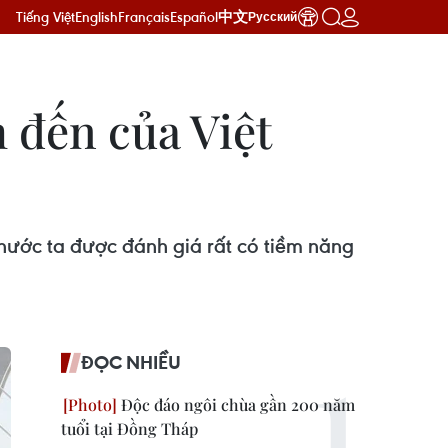
Tiếng Việt
English
Français
Español
中文
Русский
m đến của Việt
 nước ta được đánh giá rất có tiềm năng
ĐỌC NHIỀU
Độc đáo ngôi chùa gần 200 năm
tuổi tại Đồng Tháp