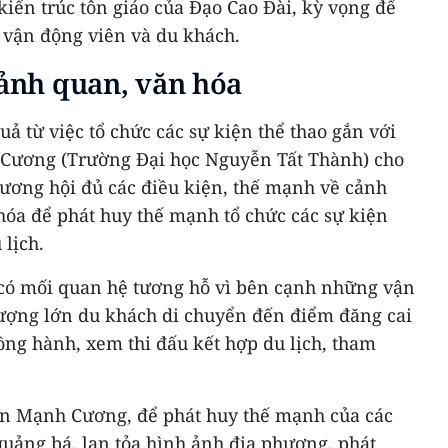
kiến trúc tôn giáo của Đạo Cao Đài, kỳ vọng để
c vận động viên và du khách.
cảnh quan, văn hóa
uả từ việc tổ chức các sự kiện thể thao gắn với
 Cương (Trường Đại học Nguyễn Tất Thành) cho
hương hội đủ các điều kiện, thế mạnh về cảnh
hóa để phát huy thế mạnh tổ chức các sự kiện
 lịch.
o có mối quan hệ tương hỗ vì bên cạnh những vận
 lượng lớn du khách di chuyển đến điểm đăng cai
đồng hành, xem thi đấu kết hợp du lịch, tham
àn Mạnh Cương, để phát huy thế mạnh của các
quảng bá, lan tỏa hình ảnh địa phương, phát