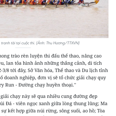
tranh tài tại cuộc thi. (Ảnh: Thu Hương/TTXVN)
ng trào rèn luyện thi đấu thể thao, nâng cao
ệu, lan tỏa hình ảnh những thắng cảnh, di tích
-3/8 tới đây, Sở Văn hóa, Thể thao và Du lịch tỉnh
ố doanh nghiệp, đơn vị sẽ tổ chức giải chạy quy
 Run - Đường chạy huyền thoại.''
 giải chạy này sẽ qua nhiều cung đường đẹp
i Đá - viên ngọc xanh giữa lòng thung lũng; Ma
 sự kết hợp giữa núi rừng, sông suối, ao hồ; Tòa