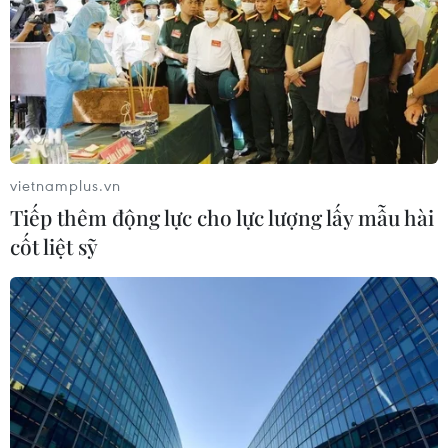
vietnamplus.vn
Tiếp thêm động lực cho lực lượng lấy mẫu hài
TIN CÙNG CHUYÊN MỤC
cốt liệt sỹ
Thắt chặt tình hữu nghị sắt son giữa
các cựu chuyên gia quân sự Nga với
Việt Nam
06/08/2026 06:23
Anh công bố kết quả điều tra ban
đầu vụ đâm dao ở trung tâm London