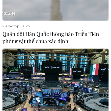
vietnamplus.vn
Quân đội Hàn Quốc thông báo Triều Tiên
phóng vật thể chưa xác định
Thủ tướng Hungary Viktor Orban phát biểu tại một hội nghị ở
Budapest. (Ảnh: AFP/TTXVN)
Ngày 20/7, Ủy ban châu Âu (EC) tiếp tục đưa ra
cảnh báo tới Hungary như một phần trong quy
trình pháp lý chưa từng có tiền lệ có thể dẫn tới