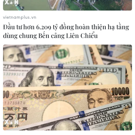
vietnamplus.vn
Đầu tư hơn 6.209 tỷ đồng hoàn thiện hạ tầng
dùng chung Bến cảng Liên Chiểu
Thủ tướng Hungary khuyến nghị EU đàm
phán hòa bình với Nga
15/07/2022 12:30
Trả lời phỏng vấn Đài phát thanh Kossuth, Thủ tướng
Orban nhận định các biện pháp trừng phạt của EU
nhằm vào Nga không có tác dụng và thực tế EU chịu
thiệt hại nhiều hơn.