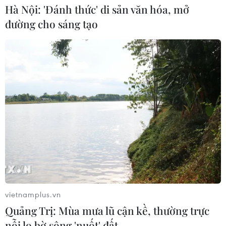
Hà Nội: 'Đánh thức' di sản văn hóa, mở
đường cho sáng tạo
Nga và Ukraine tiếp tục tấn
công qua lại, thương vong không
ngừng gia tăng
04/08/2026 15:54
Pháp ghi nhận tháng 7 nóng nhất
trong lịch sử
04/08/2026 15:17
Tây Ban Nha phát trực tiếp nhật thực
toàn phần từ độ cao 9.000 m
vietnamplus.vn
04/08/2026 13:23
Quảng Trị: Mùa mưa lũ cận kề, thường trực
nỗi lo bờ sông 'nuốt' đất