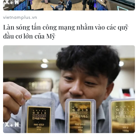
việc đình chỉ hoặc cắt giảm các khoản trợ cấp từ
các quỹ của Liên minh châu Âu (EU) dành cho
vietnamplus.vn
quốc gia Trung Âu này.
Làn sóng tấn công mạng nhằm vào các quỹ
Hồi cuối tháng Tư vừa qua, EC đã kích hoạt một
đầu cơ lớn của Mỹ
cơ chế pháp lý chưa từng được áp dụng trong
khối do những quan ngại về cách mà Hungary
sử dụng ngân sách viện trợ của châu Âu, liên
quan đến các điều kiện bàn giao hợp đồng
công, sử dụng quỹ thiếu minh bạch và thiếu
kiểm soát cũng như những thiếu sót trong công
tác chống tham nhũng.
[Thủ tướng Hungary khuyến nghị EU đàm
phán hòa bình với Nga]
Theo thủ tục, Hungary có 2 tháng để tự giải