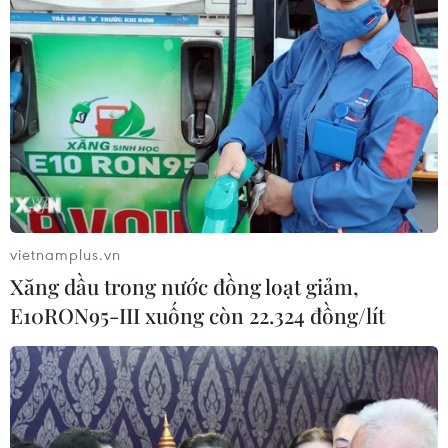
TIN LIÊN QUAN
vietnamplus.vn
Xăng dầu trong nước đồng loạt giảm,
E10RON95-III xuống còn 22.324 đồng/lít
Hungary khẳng định không thể thay thế
năng lượng của Nga