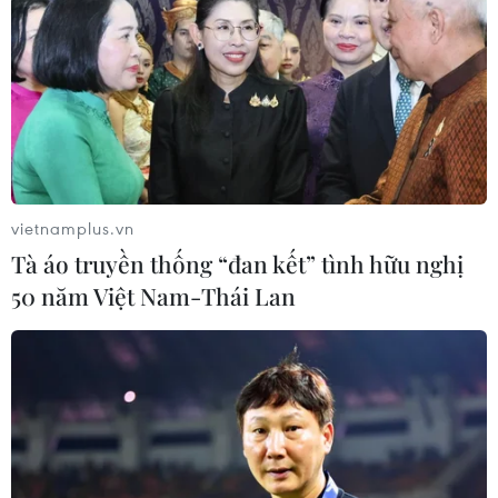
06/07/2022 01:22
Bộ trưởng Ngoại giao và Quan hệ Kinh tế Đối ngoại
Hungary khẳng định nếu nguồn cung năng lượng từ
Nga ngừng hoàn toàn, Hungary sẽ không đủ khả năng
có nguồn năng lượng thay thế.
vietnamplus.vn
Tà áo truyền thống “đan kết” tình hữu nghị
50 năm Việt Nam-Thái Lan