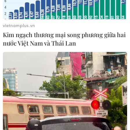
tỉnh thành Nga
02/08/2026 15:54
vietnamplus.vn
Xem thêm
Kim ngạch thương mại song phương giữa hai
nước Việt Nam và Thái Lan
CƠ QUAN CHỦ QUẢN: THÔNG TẤN XÃ VIỆT NAM
Tổng Biên tập: TRẦN TIẾN DUẨN
Phó Tổng Biên tập: NGUYỄN THỊ TÁM, KHÚC THANH
THỦY
Sở hữu trí tuệ
Quy định sử dụng
RSS
Hỗ trợ