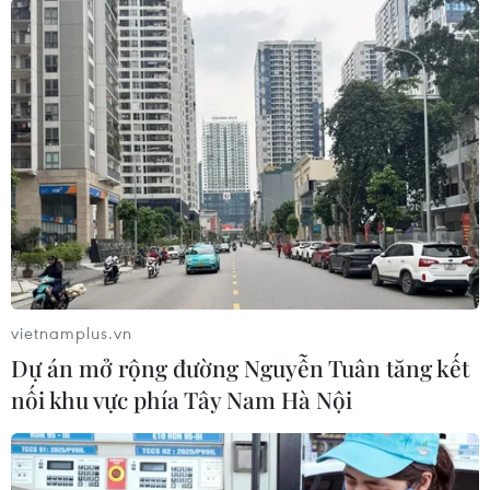
#Liên minh châu Âu
#Ủy ban châu Âu
#Trợ cấp
#Chống tham nhũng
Hungary
vietnamplus.vn
Dự án mở rộng đường Nguyễn Tuân tăng kết
Theo dõi VietnamPlus
nối khu vực phía Tây Nam Hà Nội