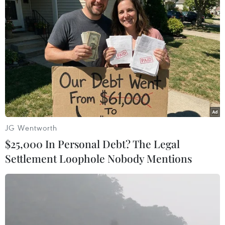
#Nhập khẩu dầu mỏ
#Chiến dịch quân sự đặc biệt
#Giá khí đốt
#Gazprom
Hungary
Nga
Theo dõi VietnamPlus
JG Wentworth
$25,000 In Personal Debt? The Legal
Settlement Loophole Nobody Mentions
TIN LIÊN QUAN