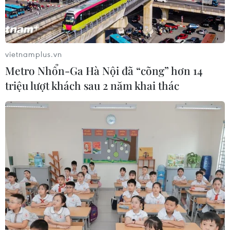
lượng sạch giảm xuống dưới mức cần thiết.
vietnamplus.vn
Metro Nhổn-Ga Hà Nội đã “cõng” hơn 14
triệu lượt khách sau 2 năm khai thác
Ngành dầu khí Nga trước các lệnh trừng
phạt của phương Tây
24/03/2022 13:26