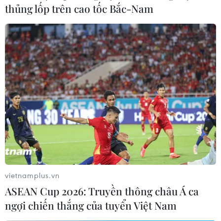
thủng lốp trên cao tốc Bắc-Nam
Nhật Bản tuyên bố sẽ không từ bỏ dự án
khí đốt hóa lỏng với Nga
31/05/2022 10:14
Tập đoàn Mitsui của Nhật Bản nắm giữ 12,5% cổ phần
trong dự án Sakhalin-2, tập đoàn Mitsubishi có 10%,
trong khi đó, tập đoàn Gazprom của Nga nắm 50% cổ
phần dự án Sakhalin-2.
vietnamplus.vn
ASEAN Cup 2026: Truyền thông châu Á ca
ngợi chiến thắng của tuyển Việt Nam