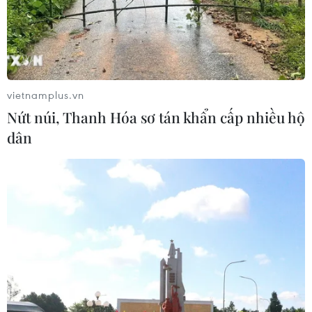
Để trái sầu riêng đáp ứng yêu cầu
xuất khẩu bền vững
07/08/2026 07:34
vietnamplus.vn
Nứt núi, Thanh Hóa sơ tán khẩn cấp nhiều hộ
Tây Ninh thúc đẩy bình dân học vụ
dân
số, tạo động lực phát triển kinh tế số
07/08/2026 07:17
Hàn Quốc đầu tư xây “Thung lũng
K-Vietnam” gắn với hậu duệ dòng họ
Lý
07/08/2026 06:30