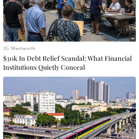
JG Wentworth
$30k In Debt Relief Scandal: What Financial
Institutions Quietly Conceal
Căng thẳng tại Ukraine có làm thay đổi xu
hướng năng lượng xanh?
29/03/2022 23:08
Không những không giảm sút, việc sử dụng than trên
toàn cầu đã tăng lên mức kỷ lục trong mùa Đông, khiến
lượng khí thải tăng lên, trong đó việc lắp dự án năng