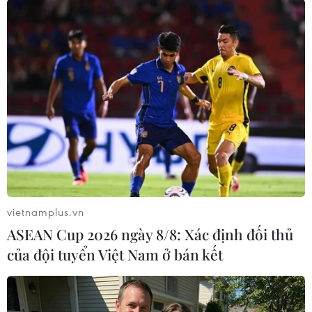
nhà cung cấp lớn nhất./.
(TTXVN/Vietnam+)
vietnamplus.vn
ASEAN Cup 2026 ngày 8/8: Xác định đối thủ
của đội tuyển Việt Nam ở bán kết
#Nguồn cung năng lượng
#Chuỗi cung ứng