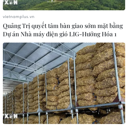
vietnamplus.vn
Quảng Trị quyết tâm bàn giao sớm mặt bằng
Dự án Nhà máy điện gió LIG-Hướng Hóa 1
TIN CÙNG CHUYÊN MỤC
Dữ liệu việc làm Mỹ mở thêm dư địa
cho giá vàng trong tuần qua
08/08/2026 04:29
Thương mại Việt Nam-Australia
hướng tới những động lực tăng
trưởng mới
08/08/2026 03:29