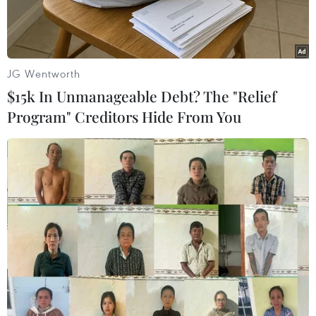
JG Wentworth
$15k In Unmanageable Debt? The "Relief
Program" Creditors Hide From You
Công nhân làm việc tại nhà máy lọc dầu ở Szazhalombatta,
cách thủ đô Budapest, Hungary, khoảng 30km về phía nam,
ngày 5/5/2022. (Ảnh: AFP/TTXVN)
Bộ trưởng Ngoại giao và Quan hệ Kinh tế Đối
ngoại Hungary, ông Peter Szijjarto mới đây