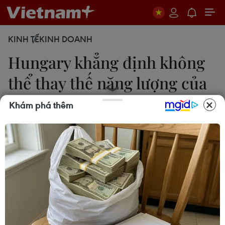
KINH TẾ
KINH DOANH
Hungary khẳng định không
thể thay thế năng lượng của
Nga
Khám phá thêm
Duy Trinh-Quang Vinh
06/07/2022 01:22
Bộ trưởng Ngoại giao và Quan hệ Kinh tế Đối
ngoại Hungary khẳng định nếu nguồn cung năng
lượng từ Nga ngừng hoàn toàn, Hungary sẽ không
đủ khả năng có nguồn năng lượng thay thế.