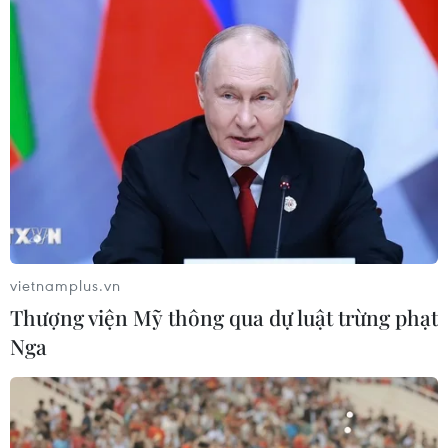
07/08/2026 12:35
Thuế polysilicon: Doanh nghiệp Hàn
Quốc tại Mỹ có lợi thế
07/08/2026 12:17
Tầm nhìn bán dẫn của Malaysia: Đi
từ thế mạnh sẵn có lên nấc thang giá
vietnamplus.vn
trị cao
Thượng viện Mỹ thông qua dự luật trừng phạt
07/08/2026 11:51
Nga
Đồng Nai cần chuyển dịch thu hút
đầu tư sang tổ chức chuỗi giá trị