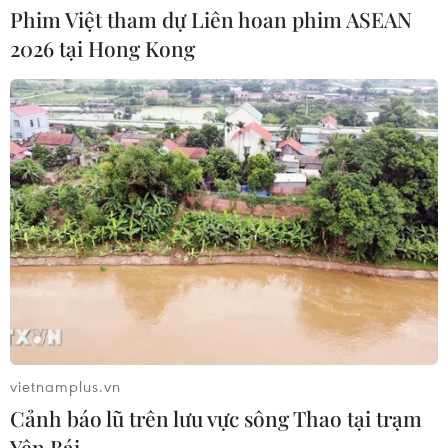
Xem thêm
Phim Việt tham dự Liên hoan phim ASEAN
2026 tại Hong Kong
CƠ QUAN CHỦ QUẢN: THÔNG TẤN XÃ VIỆT NAM
Tổng Biên tập: TRẦN TIẾN DUẨN
Phó Tổng Biên tập: NGUYỄN THỊ TÁM, KHÚC THANH
THỦY
Sở hữu trí tuệ
Quy định sử dụng
RSS
Hỗ trợ
vietnamplus.vn
Ngôn ngữ
TTXVN
Cảnh báo lũ trên lưu vực sông Thao tại trạm
Dịch vụ tin
Quảng cáo
Yên Bái