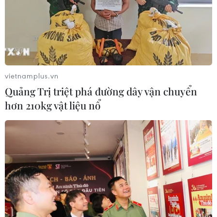
vietnamplus.vn
Quảng Trị triệt phá đường dây vận chuyển
hơn 210kg vật liệu nổ