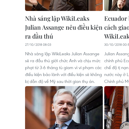
Nhà sáng lập WikiLeaks
Ecuador 
Julian Assange nêu điều kiện
cách gia
ra đầu thú
WikiLea
27/10/2018 08:03
30/10/2018 00:
Nhà sáng lập WikiLeaks Julian Assange
Julian Assan
sẽ ra đầu thú giới chức Anh và chịu mức
chính phủ Ec
phạt từ 3-6 tháng tù giam vì vi phạm các
chế độ tị nạn
điều kiện bảo lãnh với điều kiện sẽ không
nước này ở L
bị dẫn độ về Mỹ sau thời gian thụ án.
Chính phủ M