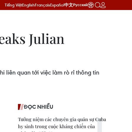
Tiếng Việt
English
Français
Español
中文
Русский
eaks Julian
liên quan tới việc làm rò rỉ thông tin
ĐỌC NHIỀU
Tưởng niệm các chuyên gia quân sự Cuba
hy sinh trong cuộc kháng chiến của