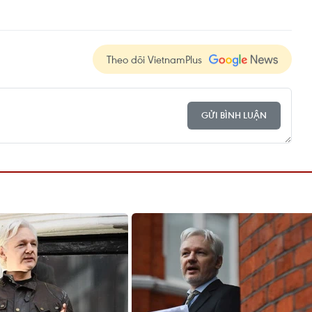
Theo dõi VietnamPlus
GỬI BÌNH LUẬN