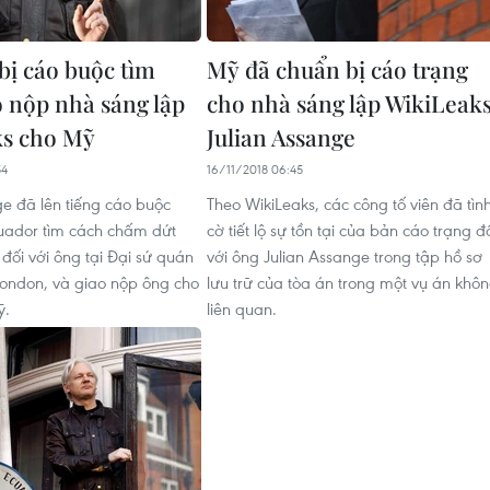
bị cáo buộc tìm
Mỹ đã chuẩn bị cáo trạng
o nộp nhà sáng lập
cho nhà sáng lập WikiLeak
ks cho Mỹ
Julian Assange
54
16/11/2018 06:45
ge đã lên tiếng cáo buộc
Theo WikiLeaks, các công tố viên đã tìn
uador tìm cách chấm dứt
cờ tiết lộ sự tồn tại của bản cáo trạng đ
 đối với ông tại Đại sứ quán
với ông Julian Assange trong tập hồ sơ
ondon, và giao nộp ông cho
lưu trữ của tòa án trong một vụ án khô
ỹ.
liên quan.