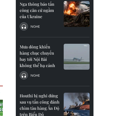
Nga thông báo tấn
công căn cứ ngầm
của Ukraine
NGHE
Mưa dông khiến
hàng chục chuyến
bay tới Nội Bài
không thể hạ cánh
NGHE
Houthi bị nghi đứng
sau vụ tấn công đánh
chìm tàu hàng Ấn Độ
trên Biển Đỏ