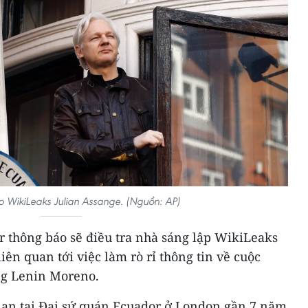
 WikiLeaks Julian Assange. (Nguồn: AP)
r thông báo sẽ điều tra nhà sáng lập WikiLeaks
liên quan tới việc làm rò rỉ thông tin về cuộc
ng Lenin Moreno.
nạn tại Đại sứ quán Ecuador ở London gần 7 năm