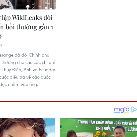
 lập WikiLeaks đòi
n bồi thường gần 1
D
01
ssange đã đòi Chính phủ
i thường cho cho các chi phí
 ở Thụy Điển, Anh và Ecuador
 cuộc điều tra về cáo buộc
 dục nhằm vào ông.