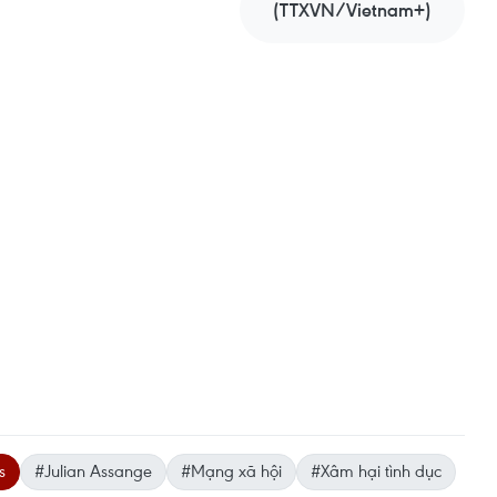
(TTXVN/Vietnam+)
s
#Julian Assange
#Mạng xã hội
#Xâm hại tình dục