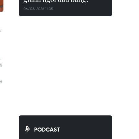
06/08/2026 11:05
s
h
ối
ng
PODCAST