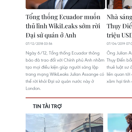
Tổng thống Ecuador muốn
Nhà sáng
thủ lĩnh WikiLeaks sớm rời
Thụy Điể
Đại sứ quán ở Anh
triệu US
07/12/2018 03:56
07/04/2019 07:
Ngày 6/12, Tổng thống Ecuador thông
Ông Julian A
báo đã trao đổi với Chính phủ Anh nhằm
Thụy Điển bồ
tạo mọi điều kiện giúp người sáng lập
thuê luật sư
trang mạng WikiLeaks Julian Assange có
liên quan tới
thể rời khỏi Đại sứ quán nước này ở
xâm hại tình
London.