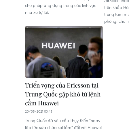
AirScale Ind
cho phép ứng dụng trong các lĩnh vực
trên khắp Hà
như xe tự lái.
trung tâm m
phòng, cho 
Triển vọng của Ericsson tại
Trung Quốc gặp khó từ lệnh
cấm Huawei
20/05/2021 03:45
Trung Quốc đã yêu cầu Thụy Điển "ngay
lập tức sửa chữa sai lầm" đối với Huawei