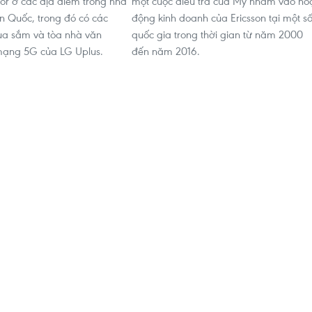
oor ở các địa điểm trong nhà
một cuộc điều tra của Mỹ nhằm vào ho
n Quốc, trong đó có các
động kinh doanh của Ericsson tại một s
ua sắm và tòa nhà văn
quốc gia trong thời gian từ năm 2000
mạng 5G của LG Uplus.
đến năm 2016.