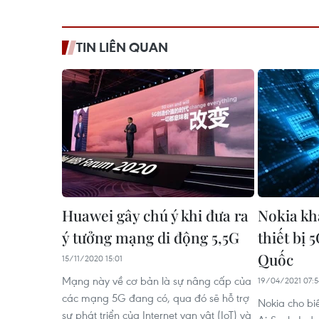
TIN LIÊN QUAN
Huawei gây chú ý khi đưa ra
Nokia kha
ý tưởng mạng di động 5,5G
thiết bị 
Quốc
15/11/2020 15:01
Mạng này về cơ bản là sự nâng cấp của
19/04/2021 07:5
các mạng 5G đang có, qua đó sẽ hỗ trợ
Nokia cho biế
sự phát triển của Internet vạn vật (IoT) và