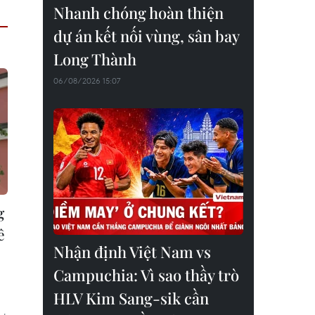
Nhanh chóng hoàn thiện
dự án kết nối vùng, sân bay
Long Thành
06/08/2026 15:07
g
ê
Nhận định Việt Nam vs
Campuchia: Vì sao thầy trò
HLV Kim Sang-sik cần