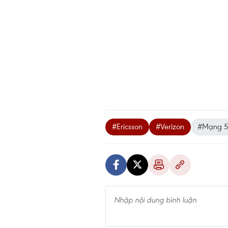
#Ericsson
#Verizon
#Mạng 