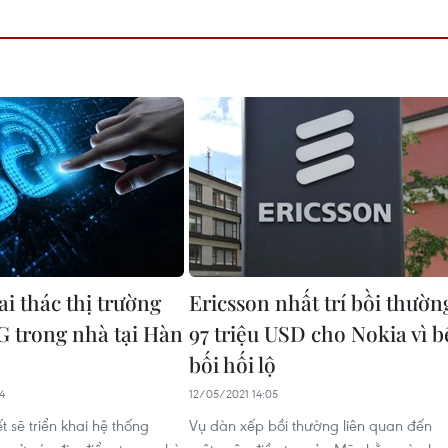
i thác thị trường
Ericsson nhất trí bồi thườn
5G trong nhà tại Hàn
97 triệu USD cho Nokia vì b
bối hối lộ
4
12/05/2021 14:05
t sẽ triển khai hệ thống
Vụ dàn xếp bồi thường liên quan đến