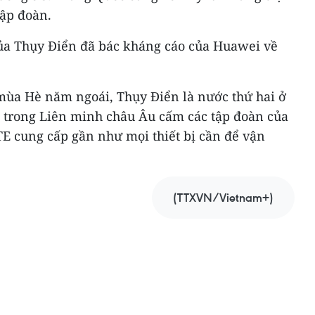
tập đoàn.
của Thụy Điển đã bác kháng cáo của Huawei về
mùa Hè năm ngoái, Thụy Điển là nước thứ hai ở
n trong Liên minh châu Âu cấm các tập đoàn của
E cung cấp gần như mọi thiết bị cần để vận
(TTXVN/Vietnam+)