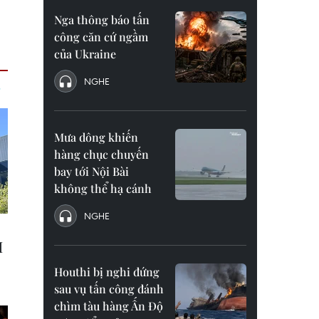
Nga thông báo tấn
công căn cứ ngầm
của Ukraine
NGHE
Mưa dông khiến
hàng chục chuyến
bay tới Nội Bài
không thể hạ cánh
NGHE
Houthi bị nghi đứng
sau vụ tấn công đánh
chìm tàu hàng Ấn Độ