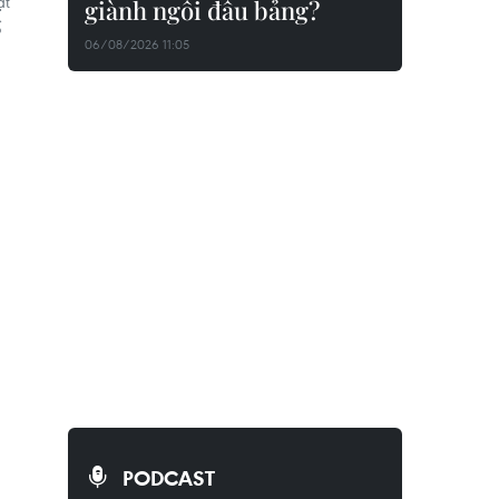
ạt
giành ngôi đầu bảng?
ố
06/08/2026 11:05
PODCAST