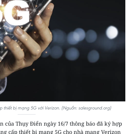
p thiết bị mạng 5G với Verizon. (Nguồn: salesground.org)
on của Thụy Điển ngày 16/7 thông báo đã ký hợp
cung cấp thiết bị mạng 5G cho nhà mạng Verizon