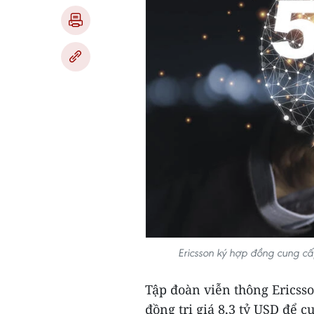
Ericsson ký hợp đồng cung cấ
Tập đoàn viễn thông Ericss
đồng trị giá 8,3 tỷ USD để 