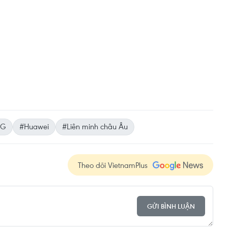
5G
#Huawei
#Liên minh châu Âu
Theo dõi VietnamPlus
GỬI BÌNH LUẬN