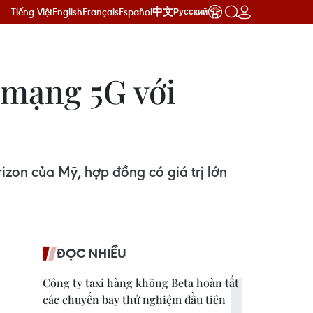
Tiếng Việt
English
Français
Español
中文
Русский
 mạng 5G với
izon của Mỹ, hợp đồng có giá trị lớn
ĐỌC NHIỀU
Công ty taxi hàng không Beta hoàn tất
các chuyến bay thử nghiệm đầu tiên