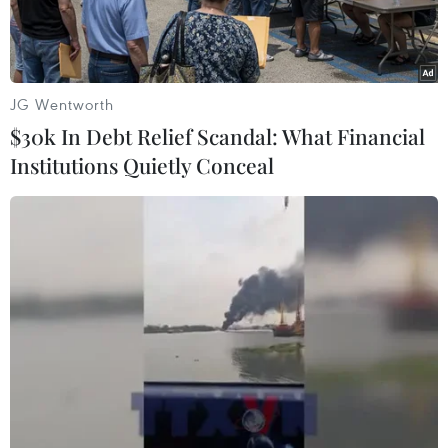
JG Wentworth
$30k In Debt Relief Scandal: What Financial
Institutions Quietly Conceal
Kaoru Mitoma (giữa) giúp Brighton biến Liverpool thành cựu
vương. (Nguồn: Getty Images)
Sau chiến thắng ấn tượng ở Premier League,
Brighton & Hove Albion tiếp tục "gieo sầu" cho
Liverpool bằng màn ngược dòng 2-1 ở vòng 4
FA Cup.