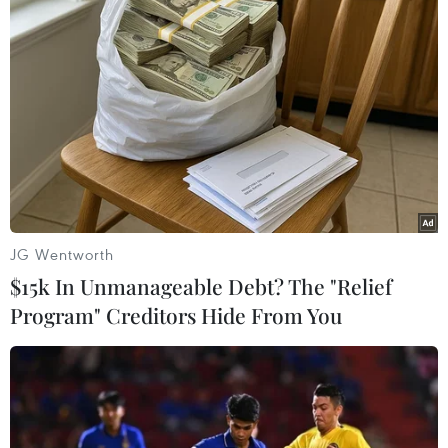
Theo dõi VietnamPlus
TIN LIÊN QUAN
JG Wentworth
$15k In Unmanageable Debt? The "Relief
Program" Creditors Hide From You