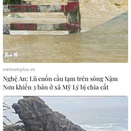
Nhận định Việt Nam vs Campuchia:
'Phù thủy Kim' sẽ xoay tua toan tính
đường dài?
06/08/2026 08:25
HLV Kim Sang-sik: 'Tuyển Việt Nam
hướng tới chiến thắng để giữ ngôi
đầu bảng'
vietnamplus.vn
06/08/2026 07:25
Nghệ An: Lũ cuốn cầu tạm trên sông Nậm
Nơn khiến 3 bản ở xã Mỹ Lý bị chia cắt
Chủ tịch Liên đoàn Bóng đá thế giới
chịu sức ép chưa từng có
06/08/2026 04:12