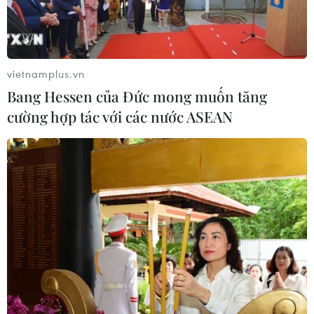
vietnamplus.vn
Bang Hessen của Đức mong muốn tăng
cường hợp tác với các nước ASEAN
Manchester City biến Liverpool thành
cựu vương Cúp Liên đoàn Anh
23/12/2022 03:09
Manchester City đã thẳng tiến vào tứ kết League Cup
(Cúp Liên đoàn Anh) sau khi biến Liverpool thành cựu
vương bằng chiến thắng kịch tính 3-2 trên sân nhà