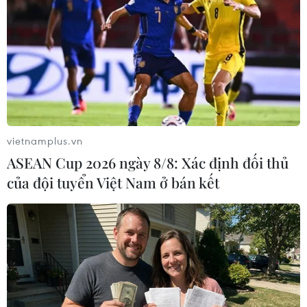
Liverpool nhận thất bại sốc trước đội cuối
bảng Premier League
22/10/2022 14:31
Taiwo Awoniyi đã ghi bàn thắng duy nhất để giúp
vietnamplus.vn
Nottingham Forest gây sốc với chiến thắng 1-0 trước
ASEAN Cup 2026 ngày 8/8: Xác định đối thủ
Liverpool ở trận đấu sớm vòng 12 Premier League.
của đội tuyển Việt Nam ở bán kết