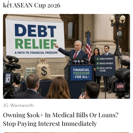
AP)
kết ASEAN Cup 2026
Còn với Brighton & Hove Albion, chiến thắng
ngược dòng này đã đưa họ thẳng tiến vào vòng
5 FA Cup và được dự báo sẽ là thách thức với
các đối thủ.
Cùng với Brighton, các đội bóng mạnh khác ở
Premier League như Manchester City,
Manchester United hay Tottenham cũng đều đã
giành quyền vào vòng 5.
Man City giành quyền đi tiếp sau trận thắng
Arsenal 1-0, M.U vượt qua Reading 3-1 trong khi
JG Wentworth
Tottenham đánh bại Preston North End nhờ sự
Owning $10k+ In Medical Bills Or Loans?
tỏa sáng của Son Heung-min./.
Stop Paying Interest Immediately
(Vietnam+)