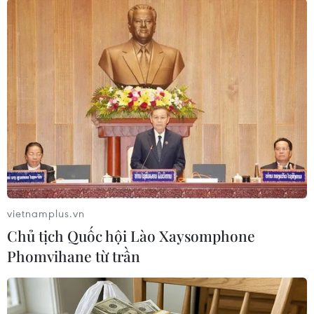
vietnamplus.vn
Chủ tịch Quốc hội Lào Xaysomphone
#Kaoru Mitoma
#Brighton & Hove Albion
#Liverpool
Phomvihane từ trần
#FA Cup
#Cựu vương
Anh