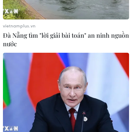
Nam tạo "cơn địa chấn" trên truyền
thông khu vực
04/08/2026 02:45
vietnamplus.vn
Đà Nẵng tìm "lời giải bài toán" an ninh nguồn
Báo chí Đông Nam Á "dậy
nước
sóng" vì tuyển Việt Nam, chỉ ra lý do
Indonesia thua đau
04/08/2026 02:32
'Hủy diệt' Indonesia 3-0, tuyển Việt
Nam khẳng định vị thế nhà vô địch
ASEAN Cup
03/08/2026 15:39
ASEAN Cup 2026: Tuyển Việt Nam