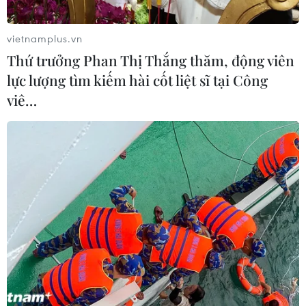
Etihad.
vietnamplus.vn
Thứ trưởng Phan Thị Thắng thăm, động viên
lực lượng tìm kiếm hài cốt liệt sĩ tại Công
viê…
Premier League: Arsenal, Liverpool chiến
thắng, Newcastle lên top 2
27/12/2022 02:26