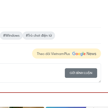
#Windows
#Trò chơi điện tử
Theo dõi VietnamPlus
GỬI BÌNH LUẬN