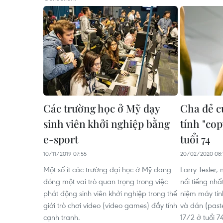
Các trường học ở Mỹ dạy
Cha đẻ c
sinh viên khởi nghiệp bằng
tính "cop
e-sport
tuổi 74
10/11/2019 07:55
20/02/2020 08:
Một số ít các trường đại học ở Mỹ đang
Larry Tesler,
đóng một vai trò quan trọng trong việc
nổi tiếng nhấ
phát động sinh viên khởi nghiệp trong thế
niệm máy tính
giới trò chơi video (video games) đầy tính
và dán (past
cạnh tranh.
17/2 ở tuổi 74