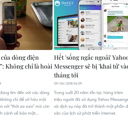
i của dòng điện
Hết 'sống ngắc ngoải' Yaho
”: Không chỉ là hoài
Messenger sẽ bị 'khai tử' và
tháng tới
3
09/06/2018 04:09
dùng tìm đến với các dòng
Trong suốt 20 năm tồn tại, hàng trăm
ổ không chỉ để sở hữu một
triệu người đã sử dụng Yahoo Messeng
 với "thời xa xưa" mà còn
và dịch vụ này đã trở thành một phần d
nh cánh về bảo mật...
sản của lịch sử phát triển Internet.