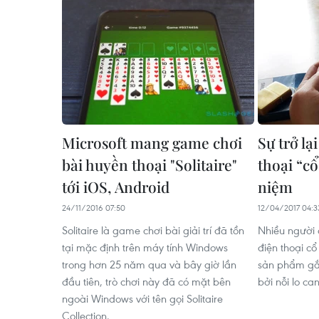
Microsoft mang game chơi
Sự trở lạ
bài huyền thoại "Solitaire"
thoại “cổ
tới iOS, Android
niệm
24/11/2016 07:50
12/04/2017 04:3
Solitaire là game chơi bài giải trí đã tồn
Nhiều người 
tại mặc định trên máy tính Windows
điện thoại c
trong hơn 25 năm qua và bây giờ lần
sản phẩm gắn
đầu tiên, trò chơi này đã có mặt bên
bởi nỗi lo ca
ngoài Windows với tên gọi Solitaire
Collection.