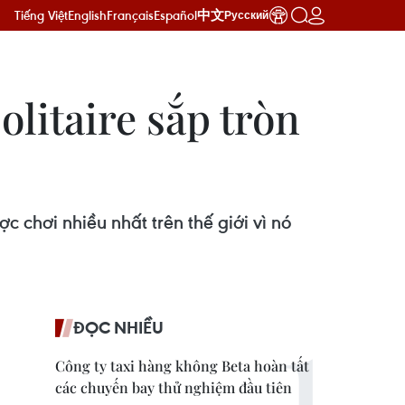
Tiếng Việt
English
Français
Español
中文
Русский
litaire sắp tròn
c chơi nhiều nhất trên thế giới vì nó
ĐỌC NHIỀU
Công ty taxi hàng không Beta hoàn tất
các chuyến bay thử nghiệm đầu tiên