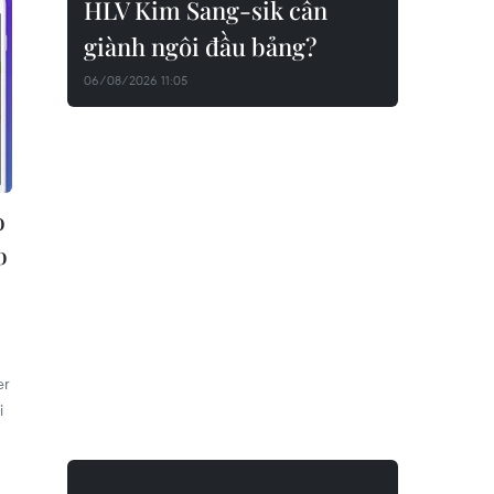
HLV Kim Sang-sik cần
giành ngôi đầu bảng?
06/08/2026 11:05
o
o
er
i