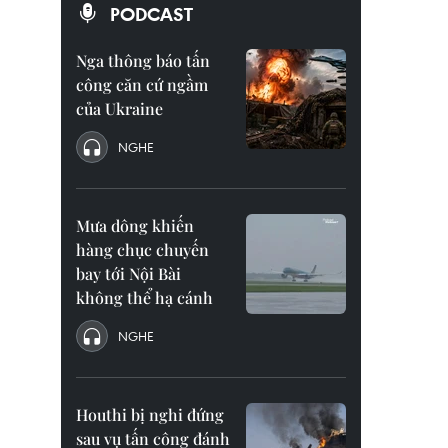
PODCAST
Nga thông báo tấn
công căn cứ ngầm
của Ukraine
NGHE
Mưa dông khiến
hàng chục chuyến
bay tới Nội Bài
không thể hạ cánh
NGHE
Houthi bị nghi đứng
sau vụ tấn công đánh