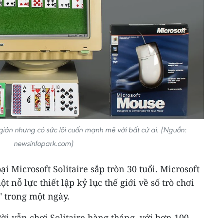
n giản nhưng có sức lôi cuốn mạnh mẽ với bất cứ ai. (Nguồn:
newsinfopark.com)
i Microsoft Solitaire sắp tròn 30 tuổi. Microsoft
 nỗ lực thiết lập kỷ lục thế giới về số trò chơi
" trong một ngày.
ười vẫn chơi Solitaire hàng tháng, với hơn 100