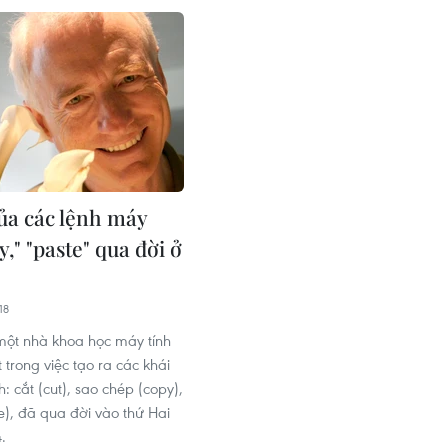
ủa các lệnh máy
y," "paste" qua đời ở
18
 một nhà khoa học máy tính
t trong việc tạo ra các khái
: cắt (cut), sao chép (copy),
e), đã qua đời vào thứ Hai
.