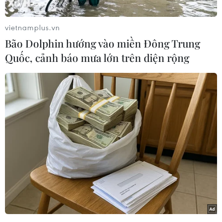
mang tính bước ngoặt nhằm cắt giảm sản
lượng.
vietnamplus.vn
Chốt phiên giao dịch ngày 26/12 tại New York,
Bão Dolphin hướng vào miền Đông Trung
giá dầu ngọt nhẹ Mỹ (WTI) tăng 3,69 USD (hay
Quốc, cảnh báo mưa lớn trên diện rộng
8,7%) lên 46,22 USD/thùng. Trong khi giá dầu
Brent tăng 4 USD (8%) lên 54,47 USD/thùng.
Người đứng đầu doanh nghiệp dầu mỏ Rosneft
của Nga Igor Sechin dự đoán giá dầu sẽ dao
động trong khoảng 50-53 USD/thùng trong năm
2019.
[Giá dầu thế giới tiếp tục rơi xuống mức thấp
nhất trong 1 năm qua]
Tuy nhiên, theo một nhà phân tích, thị trường
dầu mỏ sẽ không yếu như năm 2016 khi tình