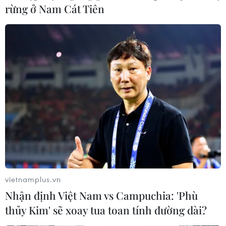
rừng ở Nam Cát Tiên
vietnamplus.vn
Nhận định Việt Nam vs Campuchia: 'Phù
thủy Kim' sẽ xoay tua toan tính đường dài?