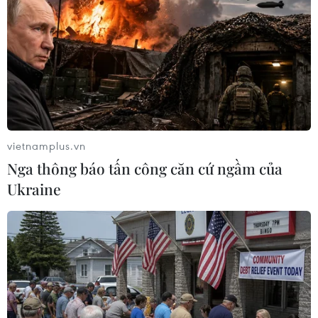
vietnamplus.vn
Nga thông báo tấn công căn cứ ngầm của
Ukraine
Giá dầu châu Á tăng nhẹ trước khả năng
OPEC giảm mạnh sản lượng
21/12/2018 12:08
Trong phiên giao dịch chiều 21/12, giá dầu châu Á tăng