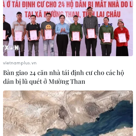
vietnamplus.vn
Bàn giao 24 căn nhà tái định cư cho các hộ
dân bị lũ quét ở Mường Than