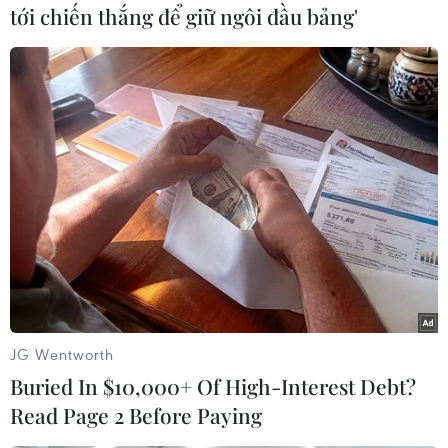
tới chiến thắng để giữ ngôi đầu bảng'
(TTXVN/Vietnam+)
JG Wentworth
Buried In $10,000+ Of High-Interest Debt?
#Giá dầu
#Cắt giảm sản lượng
#OPEC
Read Page 2 Before Paying
#Tổ chức Các nước Xuất khẩu Dầu mỏ
#Giá dầu WTI