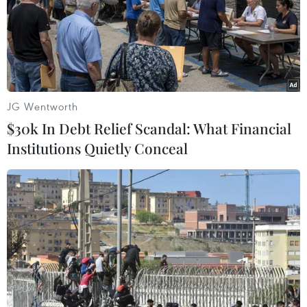
nhẹ sau khi giảm 5% trong phiên trước đó, trước những
tín hiệu cho thấy kế hoạch cắt giảm sản lượng có thể
mạnh hơn dự kiến.
JG Wentworth
$30k In Debt Relief Scandal: What Financial
Institutions Quietly Conceal
Nhìn lại thị trường dầu mỏ thế giới đầy