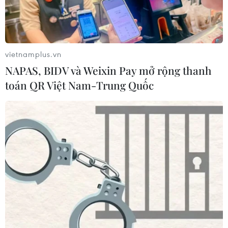
vietnamplus.vn
NAPAS, BIDV và Weixin Pay mở rộng thanh
toán QR Việt Nam-Trung Quốc
TIN CÙNG CHUYÊN MỤC
Ngoại giao kinh tế: Kiến tạo hệ sinh
thái đồng hành và thúc đẩy tự chủ
công nghệ
06/08/2026 15:33
Việt Nam tiếp tục là thị trường trọng
điểm của doanh nghiệp thực phẩm