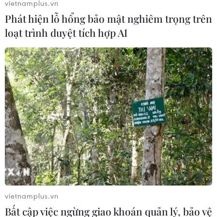
vietnamplus.vn
Phát hiện lỗ hổng bảo mật nghiêm trọng trên
loạt trình duyệt tích hợp AI
OPEC sẽ họp bất thường nếu kế hoạch
giảm sản lượng chưa đủ hiệu quả
24/12/2018 07:26
OPEC và các nhà sản xuất liên minh sẵn sàng tổ chức
một cuộc họp bất thường vào cuối tháng 2 hoặc đầu
tháng 3/2019 tại Baku, Azerbaijan nếu kế hoạch cắt
giảm sản lượng chưa đủ cân bằng thị trường.
vietnamplus.vn
Bất cập việc ngừng giao khoán quản lý, bảo vệ