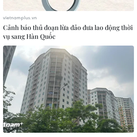
Ba Lan
06/08/2026 14:03
vietnamplus.vn
Cảnh báo thủ đoạn lừa đảo đưa lao động thời
Lâm Đồng vào cao điểm vụ cá Nam,
vụ sang Hàn Quốc
ngư dân phấn khởi vươn khơi
06/08/2026 09:06
Giá dầu tăng khi nhà đầu tư thận
trọng trước tình hình Trung Đông
06/08/2026 09:03
Giá vàng tăng phiên thứ tư liên tiếp,
chạm mức cao nhất trong 7 tuần
06/08/2026 08:36