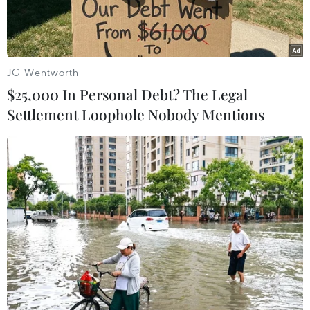
JG Wentworth
$25,000 In Personal Debt? The Legal
Settlement Loophole Nobody Mentions
Giàn khoan dầu LSP-1 của Tập đoàn LUKOIL của Nga tại giếng
dầu Korchagin trên biển Caspi. (Ảnh: AFP/TTXVN)
Trong phiên 26/12, giá dầu thế giới tăng khoảng
8%, mức tăng mạnh nhất trong một ngày giao
dịch kể từ ngày 30/11/2016, khi Tổ chức Các
nước Xuất khẩu Dầu mỏ (OPEC) ký thỏa thuận