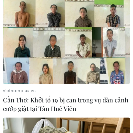
#Giá dầu
#OPEC
#Họp bất thường
#Cắt giảm sản lượng
#Tin nóng
#Tin mới
vietnamplus.vn
#Tin thời sự
#Thời sự trong ngày
#Thời sự hôm nay
Cần Thơ: Khởi tố 19 bị can trong vụ dàn cảnh
#VietnamPlus
cướp giật tại Tân Huê Viên