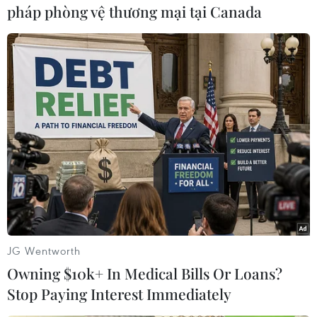
tháng 1/2017 (khi OPEC và các nhà sản xuất liên
pháp phòng vệ thương mại tại Canada
minh bắt đầu cắt giảm sản lượng nhằm hỗ trợ
giá dầu) xuống còn 37 triệu thùng/ngày trong
tháng 11/2018.
Còn theo Bộ trưởng Dầu mỏ Iraq Thamir
Ghadhban, hiện có dự đoán rằng quyết định cắt
giảm sản lượng của các nhà sản xuất trong và
ngoài OPEC có thể được gia hạn và Iraq sẽ sẵn
sàng tham gia nỗ lực này vào tháng 4/2019, thời
điểm OPEC dự kiến tổ chức cuộc họp tiếp theo
về chính sách sản lượng tại Vienna (Áo)./.
(TTXVN/Vietnam+)
JG Wentworth
Owning $10k+ In Medical Bills Or Loans?
Stop Paying Interest Immediately