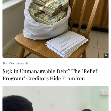
Theo dõi VietnamPlus
TIN LIÊN QUAN
JG Wentworth
$15k In Unmanageable Debt? The "Relief
Program" Creditors Hide From You