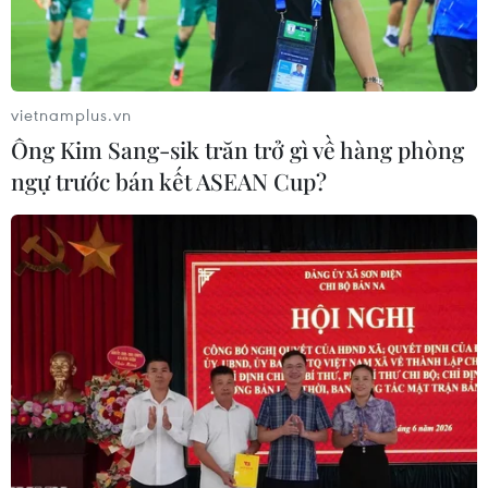
vietnamplus.vn
Ông Kim Sang-sik trăn trở gì về hàng phòng
ngự trước bán kết ASEAN Cup?
Giá dầu châu Á tăng nhẹ trước khả năng
OPEC giảm mạnh sản lượng
21/12/2018 12:08
Trong phiên giao dịch chiều 21/12, giá dầu châu Á tăng
nhẹ sau khi giảm 5% trong phiên trước đó, trước những
tín hiệu cho thấy kế hoạch cắt giảm sản lượng có thể
mạnh hơn dự kiến.