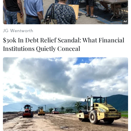
trường.
JG Wentworth
$30k In Debt Relief Scandal: What Financial
Institutions Quietly Conceal
(Nguồn: Dhaka Tribune)
Bộ trưởng Năng lượng Các Tiểu vương quốc
Arab Thống nhất (UAE) Suhail al-Mazrouei ngày
23/12 cho biết Tổ chức Các nước Xuất khẩu Dầu
mỏ (OPEC) và các nhà sản xuất liên minh sẵn