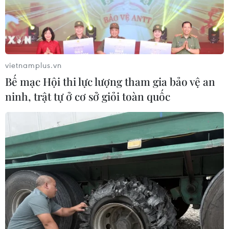
vietnamplus.vn
Bế mạc Hội thi lực lượng tham gia bảo vệ an
ninh, trật tự ở cơ sở giỏi toàn quốc
TIN CÙNG CHUYÊN MỤC
Áp dụng "luồng xanh" cho nhà đầu
tư dự án hạ tầng công nghiệp phía