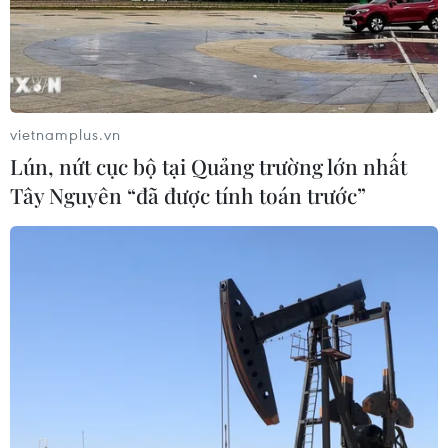
vietnamplus.vn
Lún, nứt cục bộ tại Quảng trường lớn nhất
Tây Nguyên “đã được tính toán trước”
Nobel Hóa học vinh danh công trình khám
phá, phát triển chấm lượng tử
04/10/2023 09:58
Giải Nobel Hóa học 2023 trao cho các nhà khoa học
Moungi Bawendi, Louis Brus, Alexei Ekimov, tôn vinh
công trình khám phá và phát triển các chấm lượng tử.