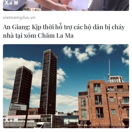
chuyển đổi số
04/08/2026 01:21
vietnamplus.vn
An Giang: Kịp thời hỗ trợ các hộ dân bị cháy
Anh thúc đẩy sử dụng robot trong
nhà tại xóm Chăm La Ma
phẫu thuật nội soi
03/08/2026 10:34
Xem thêm
CƠ QUAN CHỦ QUẢN: THÔNG TẤN XÃ VIỆT NAM
Tổng Biên tập: TRẦN TIẾN DUẨN