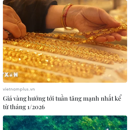
Việt Nam hướng tới làm
chủ 10 công nghệ lõi vào năm 2030
06/08/2026 04:38
Việt Nam và Lào thúc đẩy hợp tác
khoa học
05/08/2026 23:43
Phát triển mô hình AI giải mã “ngôn
vietnamplus.vn
ngữ của não bộ”
Giá vàng hướng tới tuần tăng mạnh nhất kể
05/08/2026 23:26
từ tháng 1/2026
Ngoại giao khoa học-