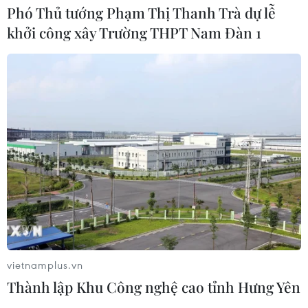
Phó Thủ tướng Phạm Thị Thanh Trà dự lễ
Mảnh vỡ tên lửa SpaceX va chạm Mặt
khởi công xây Trường THPT Nam Đàn 1
Trăng, dấy lên lo ngại về rác thải vũ
trụ
06/08/2026 10:24
Lần đầu tiên chụp được bề mặt Mặt
Trời với độ nét chưa từng có
06/08/2026 09:41
Ca vi phẫu ghép da đầu hiếm gặp
giúp bé gái phục hồi sau 10 năm
06/08/2026 07:15
vietnamplus.vn
Thành lập Khu Công nghệ cao tỉnh Hưng Yên