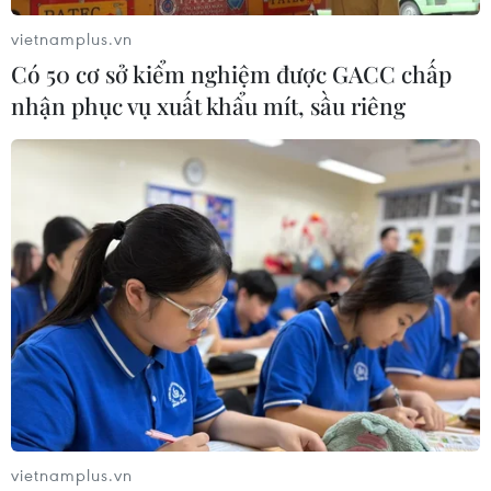
nhận thấy còn rất nhiều việc phải làm và xác định sẽ
tăng tốc khi đang có "vị trí thuận lợi."
vietnamplus.vn
Có 50 cơ sở kiểm nghiệm được GACC chấp
nhận phục vụ xuất khẩu mít, sầu riêng
vietnamplus.vn