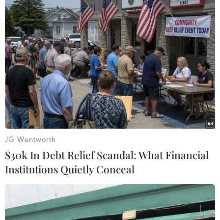
(TTXVN/Vietnam+)
JG Wentworth
$30k In Debt Relief Scandal: What Financial
Institutions Quietly Conceal
#Viện Hàn lâm Khoa học Na Uy
#Michel Talagrand
#Giải thưởng Abel
#Lý thuyết xác suất
Pháp