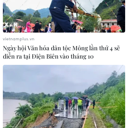
Những định hướng lớn
trong thực hiện Nghị quyết 57-
NQ/TW
vietnamplus.vn
07/08/2026 08:18
Ngày hội Văn hóa dân tộc Mông lần thứ 4 sẽ
diễn ra tại Điện Biên vào tháng 10
Thông báo Kết luận của Tổng Bí thư,
Chủ tịch nước Tô Lâm tại Phiên họp
Ban Chỉ đạo Trung ương thực hiện
Nghị quyết 57
07/08/2026 04:08
Bỉ tìm ra hướng đi mới trong điều trị
ung thư gan di căn
07/08/2026 04:05