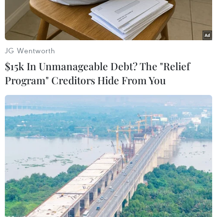
toán học và thống kê.
JG Wentworth
$15k In Unmanageable Debt? The "Relief
Program" Creditors Hide From You
Nhà toán học người Pháp Michel Talagrand. (Nguồn: France
Bleu)
Ngày 20/3, Giải thưởng Toán học Abel 2024 đã
được trao cho nhà toán học người Pháp Michel
Talagrand, chuyên gia về lý thuyết xác suất và
phân tích hàm số.