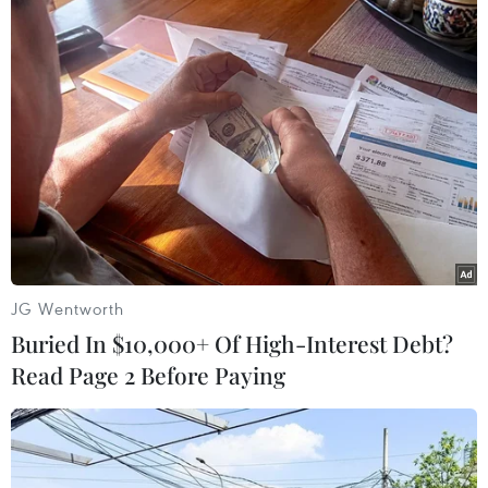
Giám đốc điều hành của Apple Tim Cook dự đoán việc
chính phủ ban hành các quy định mới với các công ty
công nghệ và mạng xã hội nhằm bảo vệ dữ liệu cá
nhân sẽ là điều "chắc chắn xảy ra."
JG Wentworth
Buried In $10,000+ Of High-Interest Debt?
Read Page 2 Before Paying