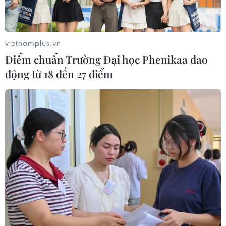
vietnamplus.vn
Điểm chuẩn Trường Đại học Phenikaa dao
động từ 18 đến 27 điểm
Google bị kiện theo dõi đi lại của hàng
triệu người dùng châu Âu
27/11/2018 15:17
Các tổ chức bảo vệ người tiêu dùng ở Hà Lan, Ba Lan
và năm nước EU khác đã yêu cầu cơ quan chức năng
hành động chống lại Google với bị cáo buộc theo dõi
hoạt động đi lại của hàng triệu người dùng.