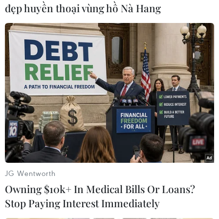
đẹp huyền thoại vùng hồ Nà Hang
#Bất động sản
#Google
#Shoreline
#Thung lũng Silicon
#California
#Tin nóng
#Tin mới
#Tin thời sự
#Thời sự trong ngày
#VietnamPlus
Mỹ
Theo dõi VietnamPlus
JG Wentworth
Owning $10k+ In Medical Bills Or Loans?
Stop Paying Interest Immediately