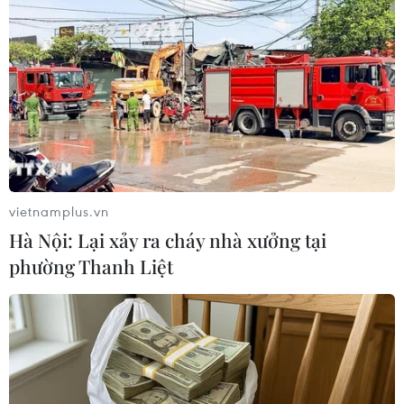
Facebook đồng ý nộp hơn 100 triệu euro
cho cơ quan thuế Italy
23/11/2018 06:34
Theo Cơ quan thuế Italy, trang mạng xã hội Facebook
đã đồng ý nộp hơn 100 triệu euro (114 triệu USD) để giải
quyết tranh cãi về gian lận tài chính.
vietnamplus.vn
Hà Nội: Lại xảy ra cháy nhà xưởng tại
phường Thanh Liệt