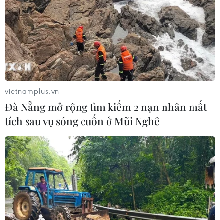
vietnamplus.vn
Đà Nẵng mở rộng tìm kiếm 2 nạn nhân mất
tích sau vụ sóng cuốn ở Mũi Nghê
TIN CÙNG CHUYÊN MỤC
Trí tuệ nhân tạo tạo virus mới tiêu
diệt vi khuẩn kháng thuốc
09/08/2026 07:45
Trung Quốc vượt Mỹ trở thành quốc