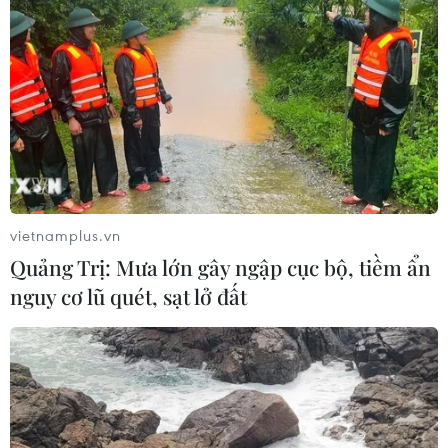
vietnamplus.vn
Quảng Trị: Mưa lớn gây ngập cục bộ, tiềm ẩn
nguy cơ lũ quét, sạt lở đất