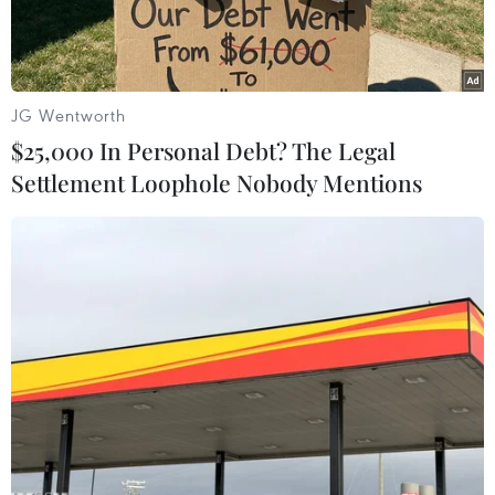
JG Wentworth
$25,000 In Personal Debt? The Legal
Settlement Loophole Nobody Mentions
(Nguồn: Getty Images)
Theo nhật báo Mercury News, "đại gia" công
nghệ Google đã chi 1 tỷ USD để mua Công viên
công nghệ Shoreline, gần trụ sở của Google ở
California (Mỹ), từ công ty đầu tư bất động sản
HCP, trong vụ mua bán bất động sản lớn nhất ở