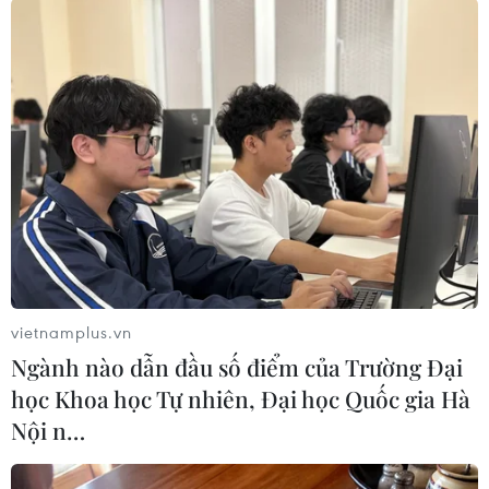
TIN LIÊN QUAN
vietnamplus.vn
Ngành nào dẫn đầu số điểm của Trường Đại
CEO Apple: Các quy định bảo mật thông
học Khoa học Tự nhiên, Đại học Quốc gia Hà
tin là điều "không thể tránh"
Nội n…
19/11/2018 04:19