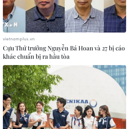
vietnamplus.vn
Cựu Thứ trưởng Nguyễn Bá Hoan và 27 bị cáo
Microsoft vượt Apple trở thành công ty có
khác chuẩn bị ra hầu tòa
giá trị nhất ở Mỹ
24/11/2018 22:38
Microsoft đã trở thành công ty có giá trị nhất ở Mỹ với
753,3 tỷ USD giá trị vốn hóa thị trường, khi lần đầu tiên
vượt qua Apple kể từ năm 2010.