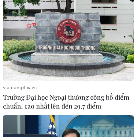
07/08/2026 04:28
Mỹ áp thuế 15% đối với nguyên liệu
quan trọng để sản xuất chip
07/08/2026 00:56
Google Wallet cho phép phụ huynh
thiết lập số dư an toàn của con cái
06/08/2026 23:44
vietnamplus.vn
Trường Đại học Ngoại thương công bố điểm
chuẩn, cao nhất lên đến 29,7 điểm
ChatGPT cung cấp tính năng chat
không giới hạn cho người dùng miễn
phí
06/08/2026 23:32