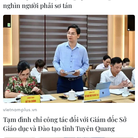
nghìn người phải sơ tán
Trung Quốc vận hành giàn phát điện
gió nổi đầu tiên chịu được bão cấp 17
06/08/2026 11:20
Cao điểm "100 ngày chuyển đổi số":
Chuyển động từ cơ sở
06/08/2026 09:48
Israel và Việt Nam hợp tác trong
vietnamplus.vn
ngành bán dẫn và công nghệ cao
Tạm đình chỉ công tác đối với Giám đốc Sở
06/08/2026 09:40
Giáo dục và Đào tạo tỉnh Tuyên Quang