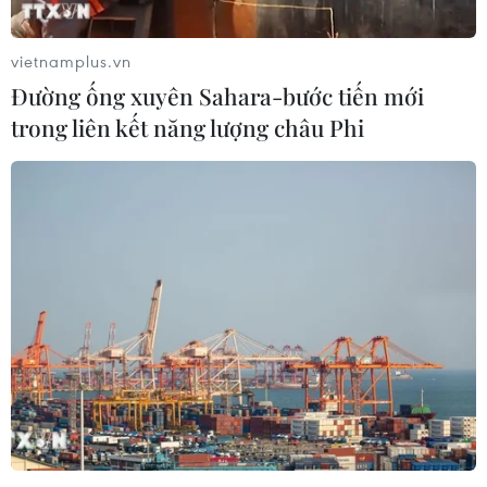
em
07/08/2026 04:28
vietnamplus.vn
Đường ống xuyên Sahara-bước tiến mới
Mỹ áp thuế 15% đối với nguyên liệu
trong liên kết năng lượng châu Phi
quan trọng để sản xuất chip
07/08/2026 00:56
Google Wallet cho phép phụ huynh
thiết lập số dư an toàn của con cái
06/08/2026 23:44
ChatGPT cung cấp tính năng chat
không giới hạn cho người dùng miễn
phí