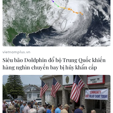
toàn cầu về ứng dụng AI trong công
việc
07/08/2026 23:38
Naver và NVIDIA tăng tốc xây dựng
“Nhà máy AI,” hướng tới doanh thu
từ năm 2027
vietnamplus.vn
07/08/2026 13:01
Siêu bão Doldphin đổ bộ Trung Quốc khiến
hàng nghìn chuyến bay bị hủy khẩn cấp
APIE Camp 2026: Kết nối sinh viên
Việt Nam với cộng đồng Internet
quốc tế
07/08/2026 12:04
Khởi động RE:ACT: Thử thách thanh