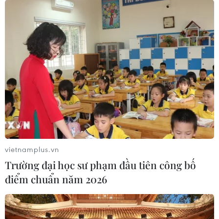
Meta tung công cụ AI lập trình tự
động cho nhà phát triển
06/08/2026 06:40
Doanh thu AI của Microsoft phụ
thuộc phần lớn vào đối tác OpenAI
06/08/2026 06:31
vietnamplus.vn
Xem thêm
Trường đại học sư phạm đầu tiên công bố
điểm chuẩn năm 2026