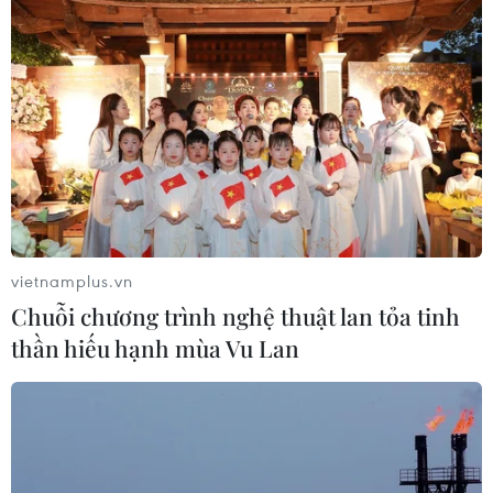
CƠ QUAN CHỦ QUẢN: THÔNG TẤN XÃ VIỆT NAM
Tổng Biên tập: TRẦN TIẾN DUẨN
Phó Tổng Biên tập: NGUYỄN THỊ TÁM, KHÚC THANH
THỦY
Sở hữu trí tuệ
Quy định sử dụng
RSS
Hỗ trợ
vietnamplus.vn
Ngôn ngữ
TTXVN
Chuỗi chương trình nghệ thuật lan tỏa tinh
Dịch vụ tin
Quảng cáo
thần hiếu hạnh mùa Vu Lan
Liên hệ
Giấy phép số: 1374/GP-BTTTT do Bộ Thông tin và Truyền thông