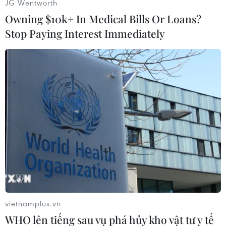
JG Wentworth
Owning $10k+ In Medical Bills Or Loans?
Stop Paying Interest Immediately
#Google
#Google Keep
#Ứng dụng ghi chú
#Điện toán đám mây
Theo dõi VietnamPlus
vietnamplus.vn
WHO lên tiếng sau vụ phá hủy kho vật tư y tế
TIN CÙNG CHUYÊN MỤC