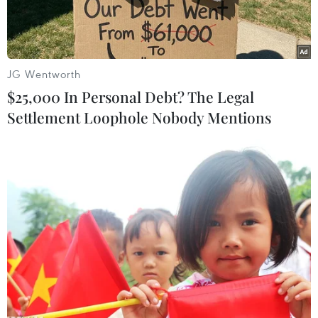
Ứng dụng dịch vụ mới có tên là Google Keep sẽ
cho phép người dùng tạo racác nội dung chú
thích với mã màu sắc khác nhau, thêm hình ảnh
JG Wentworth
cũng như tạo cácbảng liệt kê.
$25,000 In Personal Debt? The Legal
Settlement Loophole Nobody Mentions
Thông tin về Google Keep được hé lộ khi “gã
khổng lồ tìm kiếm” kích hoạtdịch vụ này trong
một thời gian ngắn vào cuối tuần qua, và sau đó
họ đã rútGoogle Keep xuống.
Từ đây, giới truyền thông đã lật lại quá khứ và
phát hiện ra Google từngtiết lộ về dịch vụ Keep
trên trang mạng xã hội Google+ chính thức của
họ từ hồitháng Bảy năm ngoái. Khi đó, Google
đã đưa ra lựa chọn “lưu vào Google Keep,”tương