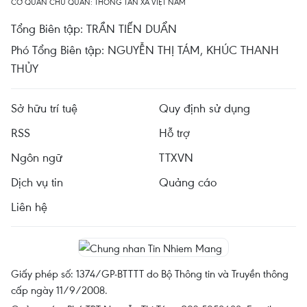
CƠ QUAN CHỦ QUẢN: THÔNG TẤN XÃ VIỆT NAM
Tổng Biên tập: TRẦN TIẾN DUẨN
Phó Tổng Biên tập: NGUYỄN THỊ TÁM, KHÚC THANH
THỦY
Sở hữu trí tuệ
Quy định sử dụng
RSS
Hỗ trợ
Ngôn ngữ
TTXVN
Dịch vụ tin
Quảng cáo
Liên hệ
Giấy phép số: 1374/GP-BTTTT do Bộ Thông tin và Truyền thông
cấp ngày 11/9/2008.