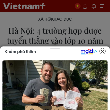
XÃ HỘI
GIÁO DỤC
Hà Nội: 4 trường hợp được
tuyển thẳng vào lớp 10 năm
học 2023-2024
Khám phá thêm
17/04/2023 03:45
Theo hướng dẫn số 922/SGDĐT-QLT về việc tuyển
sinh vào lớp 10 THPT năm học 2023-2024 do Sở
Giáo dục và Đào tạo Hà Nội ban hành, có 4
trường hợp học sinh được tuyển thẳng vào lớp 10
năm học 2023-2024.