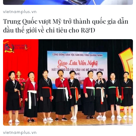
vietnamplus.vn
Trung Quốc vượt Mỹ trở thành quốc gia dẫn
đầu thế giới về chi tiêu cho R&D
CƠ QUAN CHỦ QUẢN: THÔNG TẤN XÃ VIỆT NAM
Tổng Biên tập: TRẦN TIẾN DUẨN
Phó Tổng Biên tập: NGUYỄN THỊ TÁM, KHÚC THANH
THỦY
Sở hữu trí tuệ
Quy định sử dụng
RSS
Hỗ trợ
Ngôn ngữ
TTXVN
Dịch vụ tin
Quảng cáo
Liên hệ
vietnamplus.vn