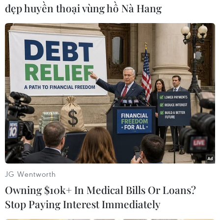
đẹp huyền thoại vùng hồ Nà Hang
#tuyển thẳng vào lớp 10
#trường hợp được tuyển thẳng
#điều kiện tuyển thẳng
#Sở Giáo dục và Đào tạo Hà Nội
JG Wentworth
TP. Hà Nội
Owning $10k+ In Medical Bills Or Loans?
Stop Paying Interest Immediately