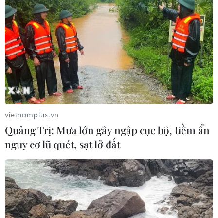
vietnamplus.vn
Quảng Trị: Mưa lớn gây ngập cục bộ, tiềm ẩn
nguy cơ lũ quét, sạt lở đất