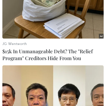
JG Wentworth
$15k In Unmanageable Debt? The "Relief
Program" Creditors Hide From You
Học sinh dự tuyển lớp 10 trường công lập
được đổi khu vực tuyển sinh
01/04/2023 07:18
Sở Giáo dục và Đào tạo Hà Nội cho phép những học
sinh thuộc vùng giáp ranh giữa các khu vực tuyển sinh
hoặc có chỗ ở thực tế khác với nơi thường trú được
phép đổi khu vực tuyển sinh.