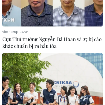
vietnamplus.vn
Cựu Thứ trưởng Nguyễn Bá Hoan và 27 bị cáo
khác chuẩn bị ra hầu tòa
Hiệu trưởng “cân não" khi học sinh lớp 10
muốn chọn lại môn
11/04/2023 09:12