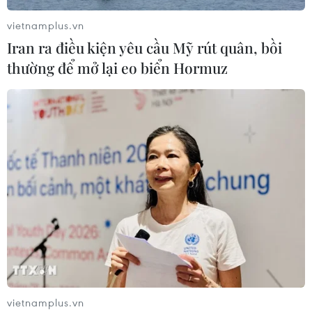
vietnamplus.vn
Điểm chuẩn Trường Đại học Thương
Iran ra điều kiện yêu cầu Mỹ rút quân, bồi
mại dao động từ 21,5 đến 26,5 điểm
thường để mở lại eo biển Hormuz
09/08/2026 08:02
Điểm chuẩn Đại học Bách khoa Hà
Nội lập đỉnh với 29,54 điểm
09/08/2026 06:51
Điểm chuẩn Đại học Kinh tế quốc
dân cao nhất lên đến trên 9,6 điểm
mỗi môn
09/08/2026 06:40
vietnamplus.vn