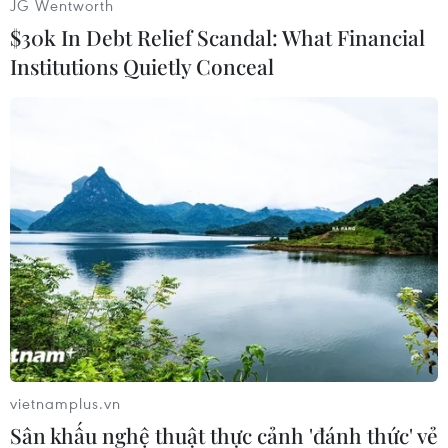
JG Wentworth
$30k In Debt Relief Scandal: What Financial
Institutions Quietly Conceal
Nhấp chuột để xem kích thước chuẩn.
(TTXVN/Vietnam+)
vietnamplus.vn
Sân khấu nghệ thuật thực cảnh 'đánh thức' vẻ