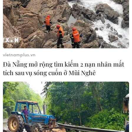
vietnamplus.vn
Đà Nẵng mở rộng tìm kiếm 2 nạn nhân mất
tích sau vụ sóng cuốn ở Mũi Nghê