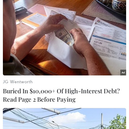
Công bố thời gian thi vào
lớp 10 THPT công lập ở Hà Nội
17/03/2023 23:14
Theo kế hoạch số 656/KH-SGDĐT ngày 13/3/2023 của
Sở Giáo dục và Đào tạo Hà Nội, kỳ thi vào lớp 10 THPT
công lập diễn ra trong hai ngày 10 và 11/6, sớm hơn
một tuần so với năm 2022.
JG Wentworth
Buried In $10,000+ Of High-Interest Debt?
Read Page 2 Before Paying