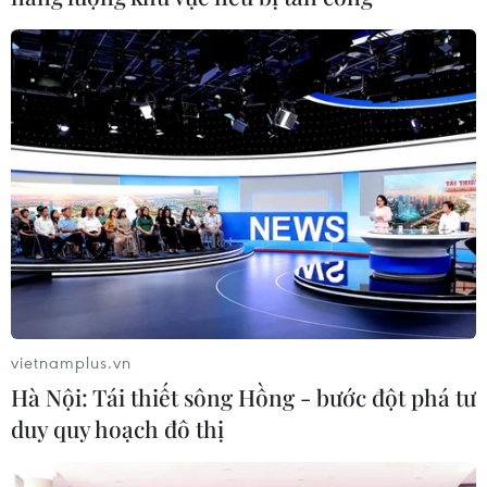
#Điện
#EVN
#Bầu cử
#Máy phát điện
#Cắt điện
TP. Hà Nội
vietnamplus.vn
Hà Nội: Tái thiết sông Hồng - bước đột phá tư
duy quy hoạch đô thị
Theo dõi VietnamPlus