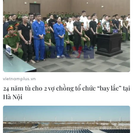
Giá vàng thế giới tăng khoảng 1% khi
giá dầu hạ nhiệt
05/08/2026 01:18
Hà Nội quảng bá tiềm năng đầu tư,
du lịch tới cộng đồng doanh nghiệp
Pháp
05/08/2026 01:04
vietnamplus.vn
24 năm tù cho 2 vợ chồng tổ chức “bay lắc” tại
Dầu thô chạm đáy ba tuần khi căng
Hà Nội
thẳng tại eo biển Hormuz hạ nhiệt
05/08/2026 00:53