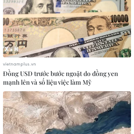
Kim ngạch xuất khẩu vượt mốc 100
tỷ USD, Hàn Quốc lập kỷ lục thặng
dư vãng lai
06/08/2026 03:34
Moody’s cảnh báo hạ tầng điện hạn
chế tiềm năng phát triển AI của
Mexico
vietnamplus.vn
06/08/2026 03:33
Đồng USD trước bước ngoặt do đồng yen
mạnh lên và số liệu việc làm Mỹ
Các công viên Disney ghi nhận
doanh thu quý kỷ lục
06/08/2026 03:33
Làm giàu từ cây na ở vùng cao tại