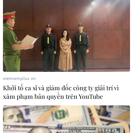
Doanh nghiệp Trung Quốc đánh giá
cao triển vọng hợp tác cơ giới hóa
nông nghiệp với Việt Nam
06/08/2026 04:14
Thống đốc Fed khuyến nghị tăng lãi
suất nếu lạm phát không sớm hạ
nhiệt
06/08/2026 03:46
vietnamplus.vn
Khởi tố ca sĩ và giám đốc công ty giải trí vì
Sản lượng vàng của Trung Quốc
xâm phạm bản quyền trên YouTube
giảm trong nửa đầu năm 2026
06/08/2026 03:41