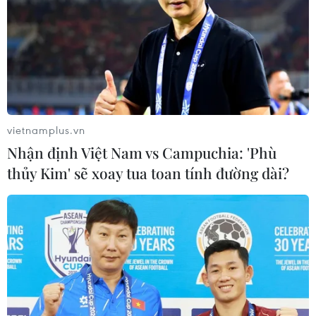
Mau, đã bị Công an tỉnh Bến Tre bắt giữ sau khi đối
tượng này thực hiện hành vi giết người tại tỉnh Vĩnh
Long rồi bỏ trốn khỏi địa phương.
vietnamplus.vn
Nhận định Việt Nam vs Campuchia: 'Phù
thủy Kim' sẽ xoay tua toan tính đường dài?