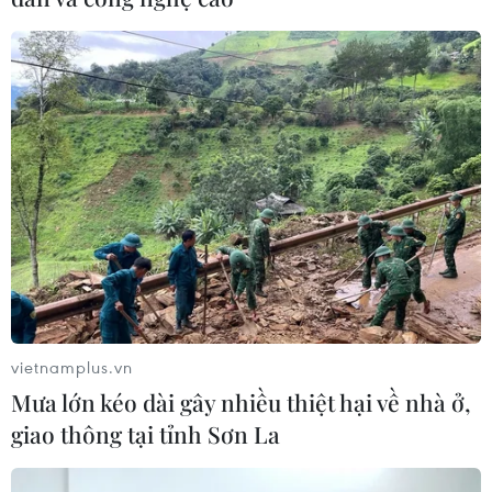
vietnamplus.vn
Mưa lớn kéo dài gây nhiều thiệt hại về nhà ở,
TIN CÙNG CHUYÊN MỤC
giao thông tại tỉnh Sơn La
Bãi bỏ một số văn bản quy phạm
pháp luật không còn phù hợp