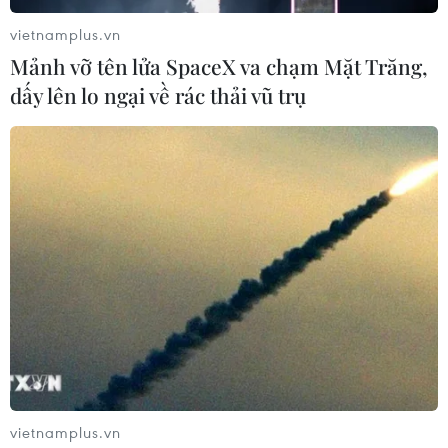
vietnamplus.vn
(TTXVN/Vietnam+)
Mảnh vỡ tên lửa SpaceX va chạm Mặt Trăng,
dấy lên lo ngại về rác thải vũ trụ
#Công an thành phố Hà Nội
#sát hại bé trai 3 tuổi
#khởi tố bị can
#Công an huyện Sóc Sơn
TP. Hà Nội
vietnamplus.vn