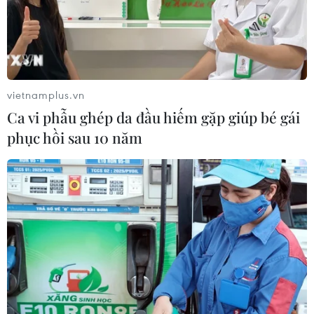
24 năm tù cho đôi vợ chồng tổ chức
“bay lắc” trong quán karaoke
05/08/2026 13:41
vietnamplus.vn
Ca vi phẫu ghép da đầu hiếm gặp giúp bé gái
Lập kênh TikTok khởi nghiệp, lừa
phục hồi sau 10 năm
đảo chiếm đoạt 15 tỷ đồng
05/08/2026 11:36
Đắk Lắk: Án phạt nghiêm minh với
đối tượng phá hoại đoàn kết dân tộc
05/08/2026 09:58