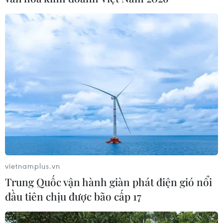
Lào Cai: Truy bắt nhanh đối tượng giết
người trong đêm Giao thừa
11/02/2024 11:12
Bằng các biện pháp nghiệp vụ, lực lượng Công an
nhanh chóng xác định được sau khi gây án, đối tượng
điều khiển xe máy tẩu thoát theo hướng Quốc lộ 4E
hướng về thành phố Lào Cai.
vietnamplus.vn
Trung Quốc vận hành giàn phát điện gió nổi
đầu tiên chịu được bão cấp 17