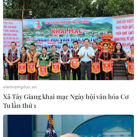
Điện Biên: Phá thành công chuyên án giết
người trong dịp Tết Nguyên đán
vietnamplus.vn
10/02/2024 14:38
Xã Tây Giang khai mạc Ngày hội văn hóa Cơ
Tối 30 Tết, lực lượng chức năng Điện Biên đã bắt được
Tu lần thứ 1
Hờ A Dúa - đối tượng dùng dao tấn công khiến Sùng A
Sử tử vong, khi Dúa đang lẩn trốn tại một khu rừng ở
huyện Nậm Pồ.