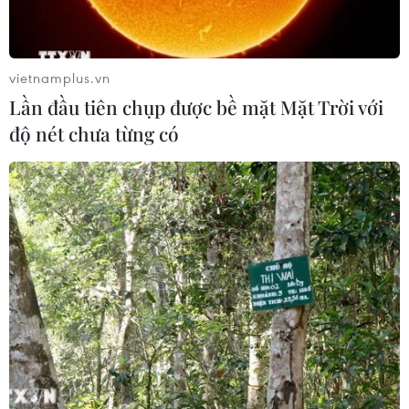
vietnamplus.vn
Lần đầu tiên chụp được bề mặt Mặt Trời với
độ nét chưa từng có