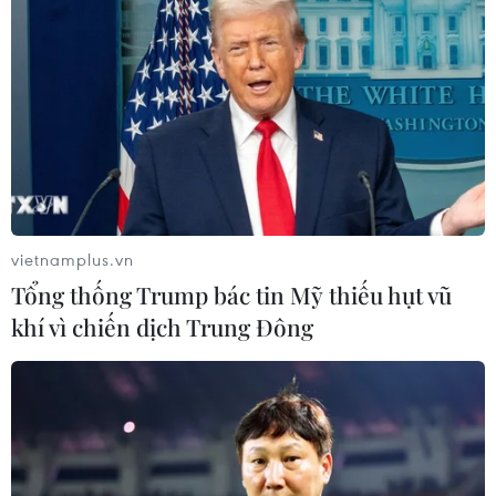
vietnamplus.vn
Tổng thống Trump bác tin Mỹ thiếu hụt vũ
khí vì chiến dịch Trung Đông
Công an Bến Tre bắt giữ nghi phạm liên
quan đến vụ giết người tại Vĩnh Long
09/02/2024 12:06
Trương Văn Út, sinh năm 1978, trú tại thành phố Cà