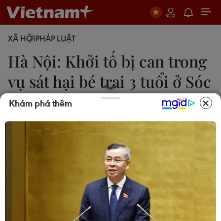
XÃ HỘI
PHÁP LUẬT
Hà Nội: Khởi tố bị can trong
vụ sát hại bé trai 3 tuổi ở Sóc
Sơn
Khám phá thêm
Nguyễn Thắng
15/02/2024 11:57
Ngày 15/2, Công an thành phố Hà Nội cho biết đã
khởi tố vụ án, khởi tố bị can để điều tra nghi phạm
sát hại bé trai 3 tuổi ở huyện Sóc Sơn.
Liên quan đến vụ việc bé trai 3 tuổi ở xã Xuân