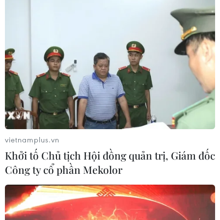
06/08/2026 09:59
Khởi tố người đi bộ gây tai nạn chết
người trên quốc lộ ở Quảng Trị
06/08/2026 09:44
Khởi tố Chủ tịch Hội đồng quản trị,
Giám đốc Công ty cổ phần Mekolor
vietnamplus.vn
06/08/2026 09:06
Khởi tố Chủ tịch Hội đồng quản trị, Giám đốc
Công ty cổ phần Mekolor
Thêm một nhóm dàn cảnh cướp giật
tại khu Tân Huê Viên sa lưới
06/08/2026 05:57