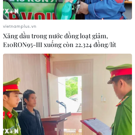
Hà Nội xét xử ổ nhóm 50 đối tượng tổ
chức sử dụng ma túy trong quán
karaoke
vietnamplus.vn
05/08/2026 09:38
Xăng dầu trong nước đồng loạt giảm,
E10RON95-III xuống còn 22.324 đồng/lít
Khởi tố người đàn ông xịt vòi cao áp
vào thợ tháo dỡ nhà sát vách
05/08/2026 09:23
Khởi tố ca sĩ và giám đốc công ty giải
trí vì xâm phạm bản quyền trên
YouTube
05/08/2026 09:22