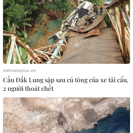
nhận hối lộ
04/08/2026 08:56
Chuyển tư duy ban phát thông tin
sang hỗ trợ người dân tự bảo vệ bằng
pháp luật
04/08/2026 04:55
vietnamplus.vn
Xem thêm
Cầu Đắk Lung sập sau cú tông của xe tải cẩu,
2 người thoát chết
CƠ QUAN CHỦ QUẢN: THÔNG TẤN XÃ VIỆT NAM
Tổng Biên tập: TRẦN TIẾN DUẨN