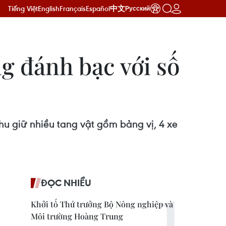
Tiếng Việt
English
Français
Español
中文
Русский
g đánh bạc với số
u giữ nhiều tang vật gồm bảng vị, 4 xe
ĐỌC NHIỀU
Khởi tố Thứ trưởng Bộ Nông nghiệp và
Môi trường Hoàng Trung