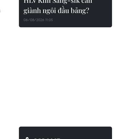
HLV Kim Sang-sik cần
giành ngôi đầu bảng?
3
06/08/2026 11:05