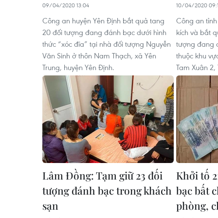
09/04/2020 13:04
10/04/2020 09:
Công an huyện Yên Định bắt quả tang
Công an tỉn
20 đối tượng đang đánh bạc dưới hình
kích và bắt 
thức “xóc đĩa” tại nhà đối tượng Nguyễn
tượng đang đ
Văn Sinh ở thôn Nam Thạch, xã Yên
thuộc khu vự
Trung, huyện Yên Định.
Tam Xuân 2,
Lâm Đồng: Tạm giữ 23 đối
Khởi tố 2
tượng đánh bạc trong khách
bạc bất 
sạn
phòng, c