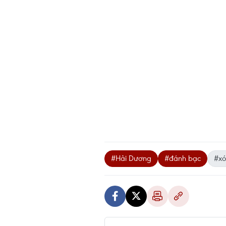
#Hải Dương
#đánh bạc
#xó