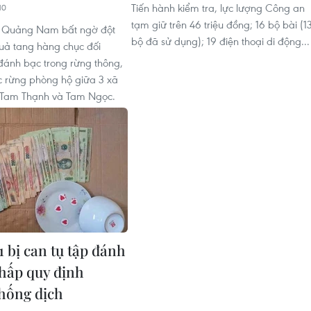
Tiến hành kiểm tra, lực lượng Công an
10
tạm giữ trên 46 triệu đồng; 16 bộ bài (1
h Quảng Nam bất ngờ đột
bộ đã sử dụng); 19 điện thoại di động...
quả tang hàng chục đối
ánh bạc trong rừng thông,
c rừng phòng hộ giữa 3 xã
 Tam Thạnh và Tam Ngọc.
1 bị can tụ tập đánh
chấp quy định
hống dịch