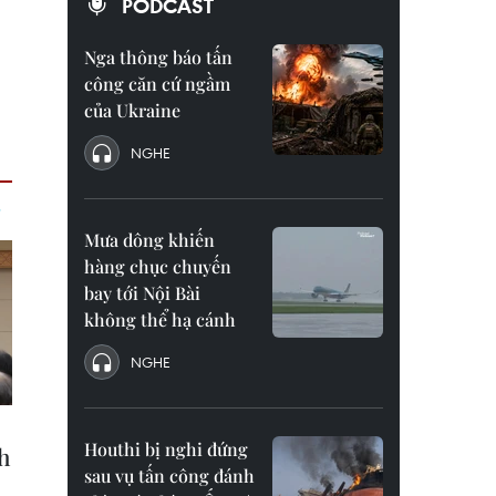
PODCAST
Nga thông báo tấn
công căn cứ ngầm
của Ukraine
NGHE
Mưa dông khiến
hàng chục chuyến
bay tới Nội Bài
không thể hạ cánh
NGHE
Houthi bị nghi đứng
sau vụ tấn công đánh