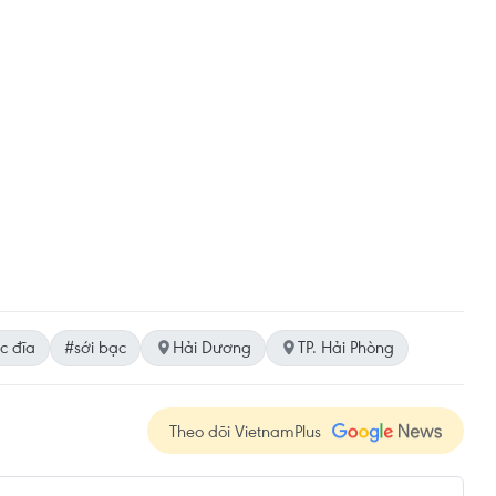
c đĩa
#sới bạc
Hải Dương
TP. Hải Phòng
Theo dõi VietnamPlus