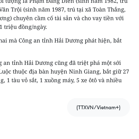
đối tượng là Phạm Đăng Diễn (sinh năm 1982, trú
ăn Trội (sinh năm 1987, trú tại xã Toàn Thắng,
ng) chuyên cầm cố tài sản và cho vay tiền với
1 triệu đồng/ngày.
hai mà Công an tỉnh Hải Dương phát hiện, bắt
g an tỉnh Hải Dương cũng đã triệt phá một sới
Luộc thuộc địa bàn huyện Ninh Giang, bắt giữ 27
ng, 1 tàu vỏ sắt, 1 xuồng máy, 5 xe ôtô và nhiều
(TTXVN/Vietnam+)