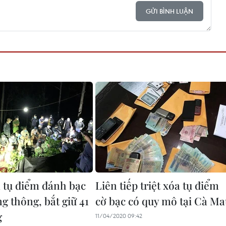
GỬI BÌNH LUẬN
á tụ điểm đánh bạc
Liên tiếp triệt xóa tụ điểm
g thông, bắt giữ 41
cờ bạc có quy mô tại Cà M
g
11/04/2020 09:42