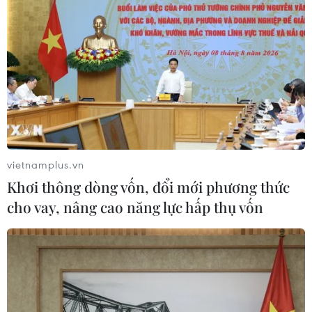
hoạt động thăm dò dầu khí biển sâu
09/08/2026 13:13
Tổng Bí thư, Chủ tịch nước Tô Lâm
bắt đầu thăm cấp Nhà nước Australia
09/08/2026 12:05
vietnamplus.vn
Australia điều tra vụ hai máy bay suýt
Khơi thông dòng vốn, đổi mới phương thức
va chạm tại sân bay Sydney
cho vay, nâng cao năng lực hấp thụ vốn
09/08/2026 07:04
Dấu mốc quan trọng đưa quan hệ
Việt Nam-New Zealand phát triển