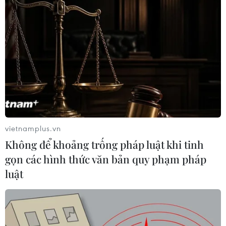
30/04/2021 03:11
Đại diện các nước thành viên Liên hợp quốc đánh giá
cao các hoạt động ưu tiên của Việt Nam, đặc biệt là
việc thúc đẩy sự quan tâm của Hội đồng Bảo an tới khía
cạnh nhân đạo và bảo vệ thường dân.
vietnamplus.vn
Không để khoảng trống pháp luật khi tinh
gọn các hình thức văn bản quy phạm pháp
luật