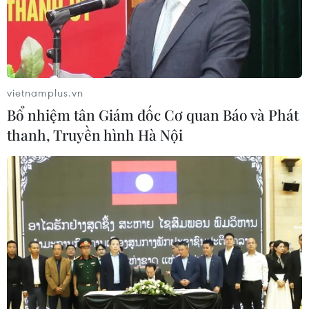
vietnamplus.vn
Bổ nhiệm tân Giám đốc Cơ quan Báo và Phát
thanh, Truyền hình Hà Nội
Thúc đẩy văn hóa đối thoại, đoàn kết và
đồng thuận tại Hội đồng Bảo an
01/05/2021 01:50
Thứ trưởng Bộ Ngoại giao Đặng Hoàng Giang đã trao
đổi với báo chí về những kết quả đạt được trong tháng
Chủ tịch Hội đồng Bảo an lần này cũng như những hoạt
động sắp tới của Việt Nam.