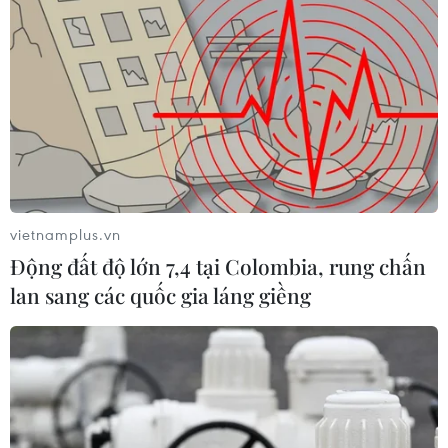
Tháng Chủ tịch HĐBA: Mốc son mới
trong nền ngoại giao Việt Nam
30/04/2021 04:05
Thành quả lớn nhất, như nhận định của Đại sứ Đặng
Đình Quý, Trưởng Phái đoàn đại diện Việt Nam tại Liên
hợp quốc, là “giữ được, phát huy uy tín, hình ảnh Việt
Nam trong lòng bạn bè quốc tế."
vietnamplus.vn
Động đất độ lớn 7,4 tại Colombia, rung chấn
lan sang các quốc gia láng giềng