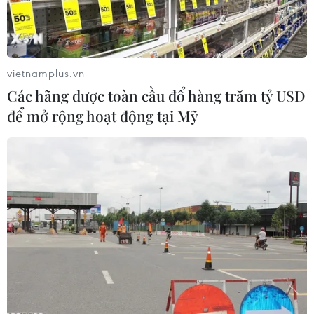
vietnamplus.vn
Các hãng dược toàn cầu đổ hàng trăm tỷ USD
để mở rộng hoạt động tại Mỹ
Quang cảnh một cuộc họp Hội đồng Bảo an Liên hợp quốc.
(Ảnh: Hữu Thanh/TTXVN)
Một quan chức Bộ Ngoại giao Hàn Quốc ngày
15/6 cho biết nước này sẽ tham gia ứng cử vị trí
ủy viên không thường trực Hội đồng Bảo an
Liên hợp quốc nhiệm kỳ 2024-2025.