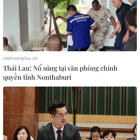
vietnamplus.vn
Thái Lan: Nổ súng tại văn phòng chính
quyền tỉnh Nonthaburi
TIN CÙNG CHUYÊN MỤC
Tổng Bí thư, Chủ tịch nước
Tô Lâm đến thủ đô Canberra