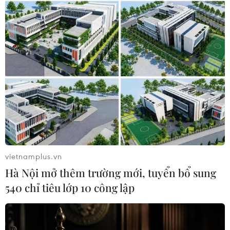
TIN LIÊN QUAN
vietnamplus.vn
Hà Nội mở thêm trường mới, tuyển bổ sung
540 chỉ tiêu lớp 10 công lập
Việt Nam họp tổng kết tháng Chủ tịch Hội
đồng Bảo an Liên hợp quốc