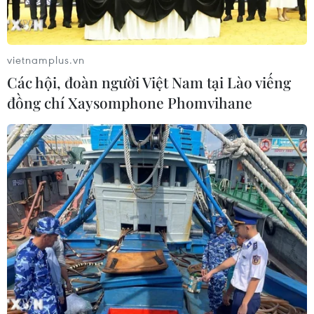
vietnamplus.vn
Các hội, đoàn người Việt Nam tại Lào viếng
đồng chí Xaysomphone Phomvihane
Hành trình 7 năm và bước ngoặt phát
triển lực lượng gìn giữ hòa bình
27/05/2021 03:25
Cục Gìn giữ hòa bình Việt Nam đã thực hiện rất tốt vai