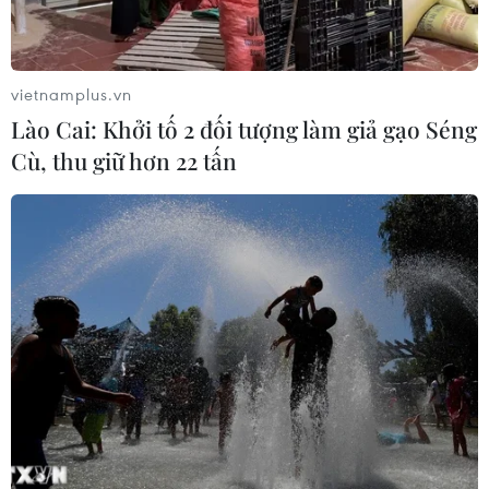
không, du lịch giữa Việt Nam và
Australia
10/08/2026 09:30
vietnamplus.vn
Lào Cai: Khởi tố 2 đối tượng làm giả gạo Séng
Cộng đồng người Việt tại Nhật Bản
Cù, thu giữ hơn 22 tấn
chủ động góp sức vào hội nhập quốc
tế
10/08/2026 08:48
Điều đặc biệt ở xứ sở "dải mây trắng"
và cột mốc lịch sử Việt Nam-New
Zealand
10/08/2026 08:33
Tổng Bí thư, Chủ tịch nước Tô Lâm