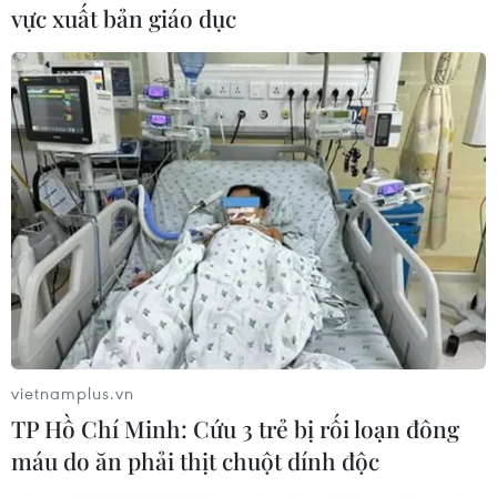
vực xuất bản giáo dục
#Hội đồng Bảo an
#ủy viên không thường trực
#Hàn Quốc
#Liên hợp quốc
Hàn Quốc
Theo dõi VietnamPlus
vietnamplus.vn
TP Hồ Chí Minh: Cứu 3 trẻ bị rối loạn đông
máu do ăn phải thịt chuột dính độc