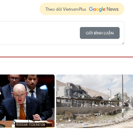
Theo dõi VietnamPlus
GỬI BÌNH LUẬN