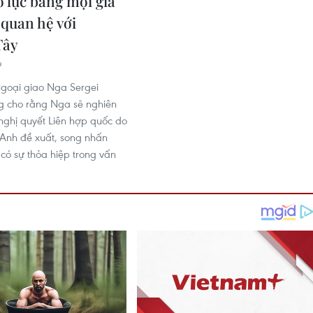
ỗ lực bằng mọi giá
 quan hệ với
Tây
9
goại giao Nga Sergei
g cho rằng Nga sẽ nghiên
nghị quyết Liên hợp quốc do
Anh đề xuất, song nhấn
có sự thỏa hiệp trong vấn