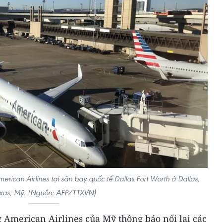
can Airlines tại sân bay quốc tế Dallas Fort Worth ở Dallas,
xas, Mỹ. (Nguồn: AFP/TTXVN)
 American Airlines của Mỹ thông báo nối lại các