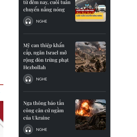
từ đêm nay, cuối tuần
chuyển nắng nóng
NGHE
Mỹ can thiệp khẩn
cấp, ngăn Israel mở
rộng đòn trừng phạt
Hezbollah
NGHE
Nga thông báo tấn
công căn cứ ngầm
của Ukraine
NGHE