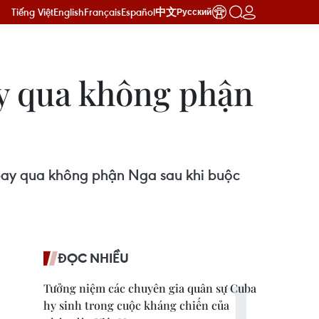
Tiếng Việt
English
Français
Español
中文
Русский
y qua không phận
bay qua không phận Nga sau khi buộc
ĐỌC NHIỀU
Tưởng niệm các chuyên gia quân sự Cuba
hy sinh trong cuộc kháng chiến của