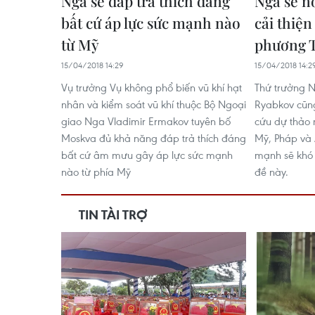
Nga sẽ đáp trả thích đáng
Nga sẽ n
bất cứ áp lực sức mạnh nào
cải thiện
từ Mỹ
phương 
15/04/2018 14:29
15/04/2018 14:2
Vụ trưởng Vụ không phổ biến vũ khí hạt
Thứ trưởng N
nhân và kiểm soát vũ khí thuộc Bộ Ngoại
Ryabkov cũn
giao Nga Vladimir Ermakov tuyên bố
cứu dự thảo 
Moskva đủ khả năng đáp trả thích đáng
Mỹ, Pháp và 
bất cứ âm mưu gây áp lực sức mạnh
mạnh sẽ khó 
nào từ phía Mỹ
đề này.