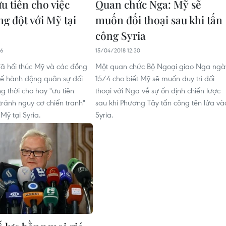
u tiên cho việc
Quan chức Nga: Mỹ sẽ
g đột với Mỹ tại
muốn đối thoại sau khi tấn
công Syria
46
15/04/2018 12:30
ã hối thúc Mỹ và các đồng
Một quan chức Bộ Ngoại giao Nga ngà
ế hành động quân sự đối
15/4 cho biết Mỹ sẽ muốn duy trì đối
ng thời cho hay "ưu tiên
thoại với Nga về sự ổn định chiến lược
tránh nguy cơ chiến tranh"
sau khi Phương Tây tấn công tên lửa và
Mỹ tại Syria.
Syria.