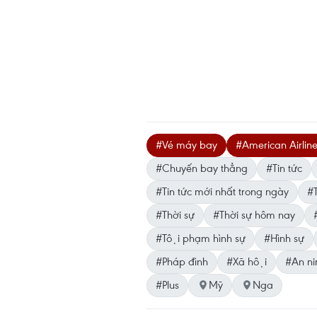
#Vé máy bay
#American Airlin
#Chuyến bay thẳng
#Tin tức
#Tin tức mới nhất trong ngày
#T
#Thời sự
#Thời sự hôm nay
#Tội phạm hình sự
#Hình sự
#Pháp đình
#Xã hội
#An nin
#Plus
Mỹ
Nga