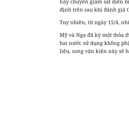
này chuyên giám sát diễn bi
định trên sau khi đánh giá t
Tuy nhiên, từ ngày 15/4, nh
Mỹ và Nga đã ký một thỏa t
hai nước sử dụng không phậ
liệu, song văn kiện này sẽ h