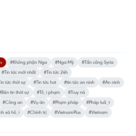
es
#Không phận Nga
#Nga-Mỹ
#Tấn công Syria
#Tin tức mới nhất
#Tin tức 24h
in tức thời sự
#Tin tức hot
#tin tức an ninh
#An ninh
#Bản tin thời sự
#Tội phạm
#Truy nã
#Công an
#Vụ án
#Phạm pháp
#Pháp luật
h xã hội
#Chính trị
#VietnamPlus
#Vietnam