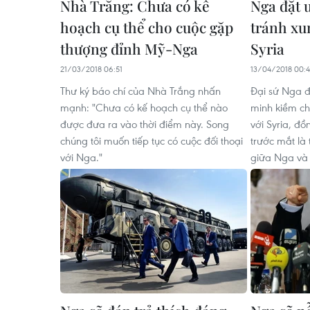
Nhà Trắng: Chưa có kế
Nga đặt ư
hoạch cụ thể cho cuộc gặp
tránh xun
thượng đỉnh Mỹ-Nga
Syria
21/03/2018 06:51
13/04/2018 00:
Thư ký báo chí của Nhà Trắng nhấn
Đại sứ Nga đ
mạnh: "Chưa có kế hoạch cụ thể nào
minh kiềm ch
được đưa ra vào thời điểm này. Song
với Syria, đồ
chúng tôi muốn tiếp tục có cuộc đối thoại
trước mắt là 
với Nga."
giữa Nga và 